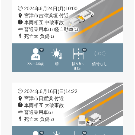
2024年6月24日(月)10:00
宮津市吉津浜垣 付近
車両相互 中破事故
普通乗用車
軽自動車
(1)
(1)
死亡
負傷
(0)
(1)
他
他
35～44歳
晴
幅5.5～
信号なし
9.0m
2024年6月16日(日)14:22
宮津市日置浜 付近
車両相互 大破事故
普通乗用車
(2)
死亡
負傷
(0)
(2)
他
他