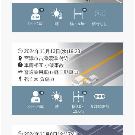
他
他
0～24歳
晴
幅～5.5m
信号なし
2024年11月13日(水)19:28
宮津市吉津須津 付近
車両相互 小破事故
普通乗用車
軽自動車
(1)
(1)
死亡
負傷
(0)
(2)
他
他
25～34歳
晴
幅9.0～
３灯式信号
13.0m
2024年11月8日(金)17:41