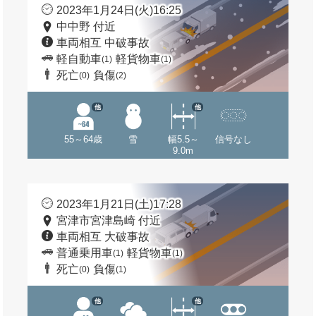
2023年1月24日(火)16:25
中中野 付近
車両相互 中破事故
軽自動車
軽貨物車
(1)
(1)
死亡
負傷
(0)
(2)
他
他
55～64歳
雪
幅5.5～
信号なし
9.0m
2023年1月21日(土)17:28
宮津市宮津島崎 付近
車両相互 大破事故
普通乗用車
軽貨物車
(1)
(1)
死亡
負傷
(0)
(1)
他
他