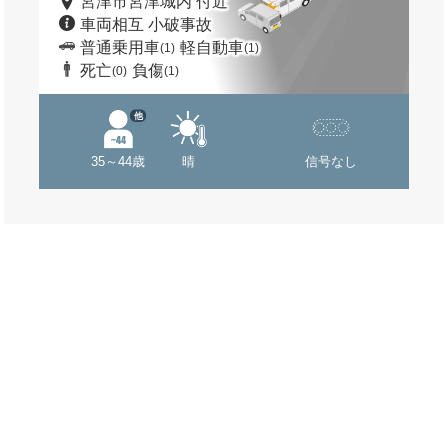
宮津市宮津城内 付近
車両相互 小破事故
普通乗用車
軽自動車
(1)
(1)
死亡
負傷
(0)
(1)
他
35～44歳
晴
信号なし