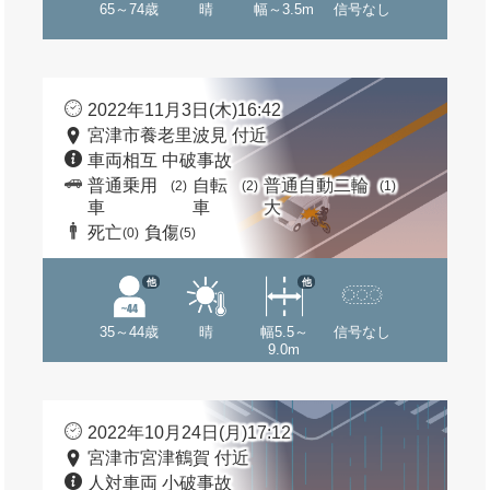
65～74歳
晴
幅～3.5m
信号なし
2022年11月3日(木)16:42
宮津市養老里波見 付近
車両相互 中破事故
普通乗用
自転
普通自動二輪
(2)
(2)
(1)
車
車
大
死亡
負傷
(0)
(5)
他
他
35～44歳
晴
幅5.5～
信号なし
9.0m
2022年10月24日(月)17:12
宮津市宮津鶴賀 付近
人対車両 小破事故