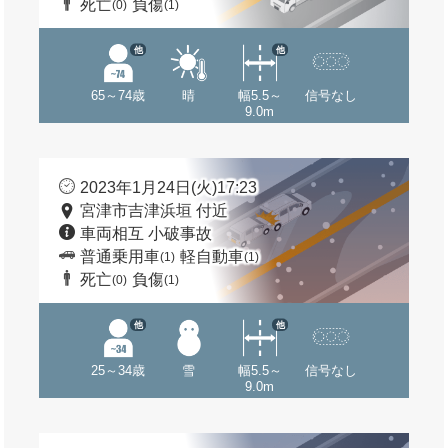
死亡
負傷
(0)
(1)
他
他
65～74歳
晴
幅5.5～
信号なし
9.0m
2023年1月24日(火)17:23
宮津市吉津浜垣 付近
車両相互 小破事故
普通乗用車
軽自動車
(1)
(1)
死亡
負傷
(0)
(1)
他
他
25～34歳
雪
幅5.5～
信号なし
9.0m