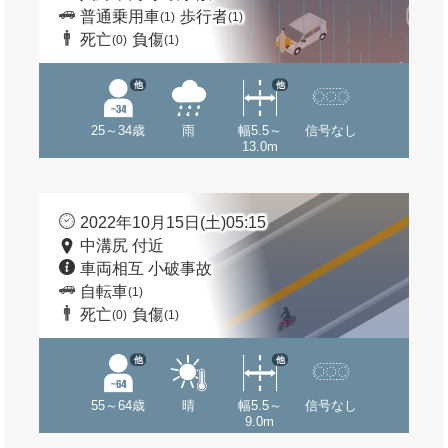
普通乗用車
歩行者
(1)
(1)
死亡
負傷
(0)
(1)
他
他
25～34歳
雨
幅5.5～
信号なし
13.0m
2022年10月15日(土)05:15
中溝尻 付近
車両相互 小破事故
自転車
(1)
死亡
負傷
(0)
(1)
他
他
55～64歳
晴
幅5.5～
信号なし
9.0m