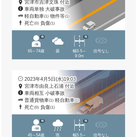
宮津市吉津文珠 付近
車両単独 大破事故
軽自動車
物件等
(1)
(1)
死亡
負傷
(0)
(1)
他
他
65～74歳
曇
幅5.5～
信号なし
9.0m
2023年4月5日(水)19:03
宮津市由良上石浦 付近
車両相互 小破事故
普通貨物車
軽自動車
(1)
(1)
死亡
負傷
(0)
(1)
他
他
45～54歳
雨
幅5.5～
信号なし