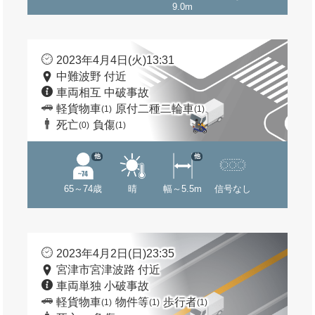
9.0m
2023年4月4日(火)13:31
中難波野 付近
車両相互 中破事故
軽貨物車
原付二種二輪車
(1)
(1)
死亡
負傷
(0)
(1)
他
他
65～74歳
晴
幅～5.5m
信号なし
2023年4月2日(日)23:35
宮津市宮津波路 付近
車両単独 小破事故
軽貨物車
物件等
歩行者
(1)
(1)
(1)