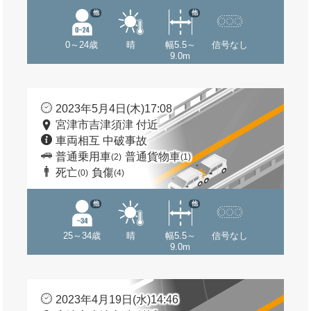
他
他
0～24歳
晴
幅5.5～
信号なし
9.0m
2023年5月4日(木)17:08
宮津市吉津須津 付近
車両相互 中破事故
普通乗用車
普通貨物車
(2)
(1)
死亡
負傷
(0)
(4)
他
他
25～34歳
晴
幅5.5～
信号なし
9.0m
2023年4月19日(水)14:46