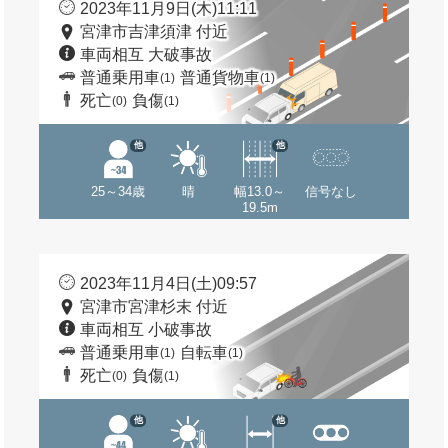
2023年11月9日(木)11:11
宮津市吉津須津 付近
車両相互 大破事故
普通乗用車
普通貨物車
(1)
(1)
死亡
負傷
(0)
(1)
他
他
25～34歳
晴
幅13.0～
信号なし
19.5m
2023年11月4日(土)09:57
宮津市宮津杉末 付近
車両相互 小破事故
普通乗用車
自転車
(1)
(1)
死亡
負傷
(0)
(1)
他
他