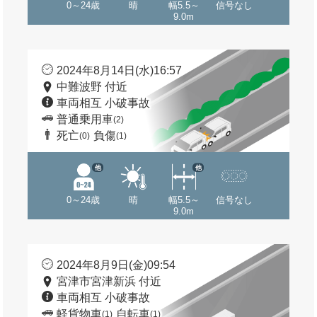
0～24歳
晴
幅5.5～
信号なし
9.0m
2024年8月14日(水)16:57
中難波野 付近
車両相互 小破事故
普通乗用車
(2)
死亡
負傷
(0)
(1)
他
他
0～24歳
晴
幅5.5～
信号なし
9.0m
2024年8月9日(金)09:54
宮津市宮津新浜 付近
車両相互 小破事故
軽貨物車
自転車
(1)
(1)