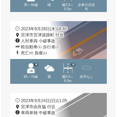
35～44歳
晴
幅3.5～
歩車分式信
5.5m
号
2023年9月28日(木)18:40
宮津市宮津波路町 付近
人対車両 小破事故
軽自動車
歩行者
(1)
(1)
死亡
負傷
(0)
(1)
他
他
65～74歳
曇
幅5.5～
信号なし
9.0m
2023年9月24日(日)11:05
宮津市由良脇 付近
車両単独 中破事故