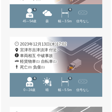
他
他
45～54歳
曇
幅～3.5m
信号なし
2023年12月13日(水)17:02
宮津市吉津須津 付近
車両相互 中破事故
軽貨物車
自転車
(1)
(1)
死亡
負傷
(0)
(1)
他
他
0～24歳
晴
幅～5.5m
信号なし