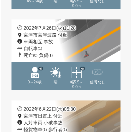
45～54歳
晴
幅5.5～
信号なし
9.0m
2022年7月26日(火)11:28
宮津市宮津波路 付近
車両相互 事故
自転車
(1)
死亡
負傷
(0)
(1)
他
他
0～24歳
晴
幅5.5～
信号なし
9.0m
2022年6月22日(水)05:30
宮津市日置上 付近
人対車両 小破事故
軽貨物車
歩行者
(1)
(1)