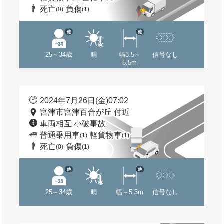
死亡
負傷
(0)
(1)
他
他
25～34歳
晴
幅3.5～
信号なし
5.5m
2024年7月26日(金)07:02
宮津市宮津百合が丘 付近
車両相互 小破事故
普通乗用車
軽貨物車
(1)
(1)
死亡
負傷
(0)
(1)
他
他
25～34歳
晴
幅～5.5m
信号なし