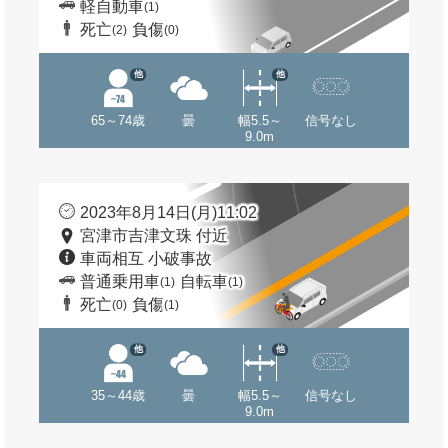
軽自動車
(1)
死亡
負傷
(2)
(0)
他
他
65～74歳
曇
幅5.5～
信号なし
9.0m
2023年8月14日(月)11:02
宮津市吉津文珠 付近
車両相互 小破事故
普通乗用車
自転車
(1)
(1)
死亡
負傷
(0)
(1)
他
他
35～44歳
曇
幅5.5～
信号なし
9.0m