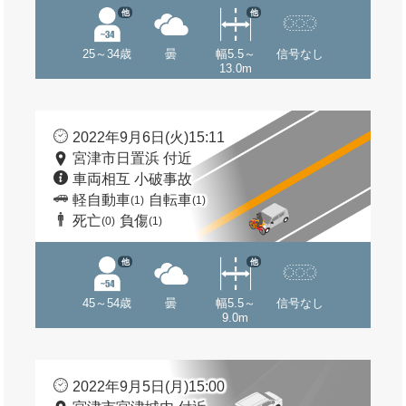
他
他
25～34歳
曇
幅5.5～
信号なし
13.0m
2022年9月6日(火)15:11
宮津市日置浜 付近
車両相互 小破事故
軽自動車
自転車
(1)
(1)
死亡
負傷
(0)
(1)
他
他
45～54歳
曇
幅5.5～
信号なし
9.0m
2022年9月5日(月)15:00