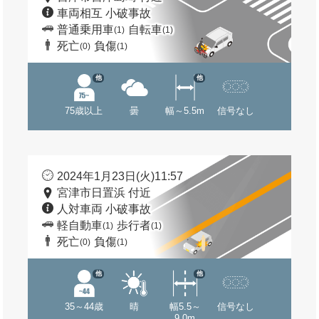
車両相互 小破事故
普通乗用車
自転車
(1)
(1)
死亡
負傷
(0)
(1)
他
他
75歳以上
曇
幅～5.5m
信号なし
2024年1月23日(火)11:57
宮津市日置浜 付近
人対車両 小破事故
軽自動車
歩行者
(1)
(1)
死亡
負傷
(0)
(1)
他
他
35～44歳
晴
幅5.5～
信号なし
9.0m