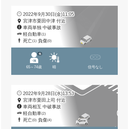
2022年9月30日(金)11:05
宮津市栗田中津 付近
車両単独 中破事故
軽自動車
(1)
死亡
負傷
(1)
(0)
他
65～74歳
晴
信号なし
2022年9月28日(水)13:53
宮津市栗田上司 付近
車両相互 中破事故
軽自動車
(2)
死亡
負傷
(0)
(4)