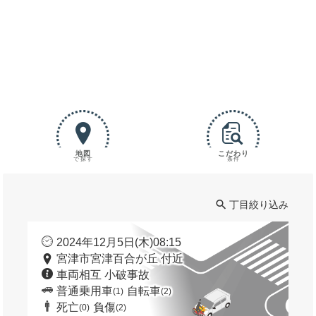
地図
こだわり
で探す
条件
丁目絞り込み
2024年12月5日(木)08:15
宮津市宮津百合が丘 付近
車両相互 小破事故
普通乗用車
自転車
(1)
(2)
死亡
負傷
(0)
(2)