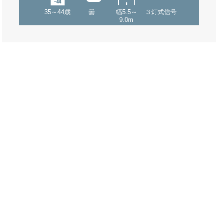
35～44歳
曇
幅5.5～
３灯式信号
9.0m