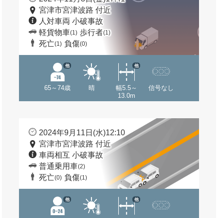
宮津市宮津波路 付近
人対車両 小破事故
軽貨物車
歩行者
(1)
(1)
死亡
負傷
(1)
(0)
他
他
65～74歳
晴
幅5.5～
信号なし
13.0m
2024年9月11日(水)12:10
宮津市宮津波路 付近
車両相互 小破事故
普通乗用車
(2)
死亡
負傷
(0)
(1)
他
他