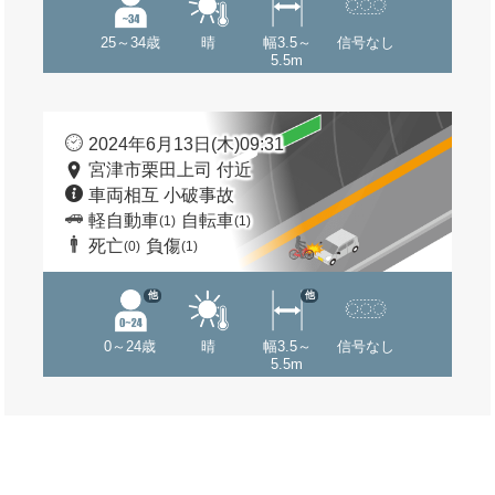
25～34歳
晴
幅3.5～
信号なし
5.5m
2024年6月13日(木)09:31
宮津市栗田上司 付近
車両相互 小破事故
軽自動車
自転車
(1)
(1)
死亡
負傷
(0)
(1)
他
他
0～24歳
晴
幅3.5～
信号なし
5.5m