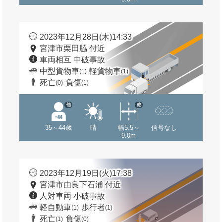
2023年12月28日(木)14:33
宮津市栗田脇 付近
車両相互 中破事故
中型貨物車
軽貨物車
(1)
(1)
死亡
負傷
(0)
(1)
他
他
35～44歳
晴
幅5.5～
信号なし
9.0m
2023年12月19日(火)17:38
宮津市由良下石浦 付近
人対車両 小破事故
軽自動車
歩行者
(1)
(1)
死亡
負傷
(1)
(0)