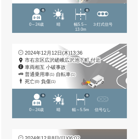
他
他
0～24歳
晴
幅5.5～
３灯式信号
13.0m
2024年12月12日(木)13:36
市右京区広沢嵯峨広沢池下町 付近
車両相互 小破事故
普通乗用車
自転車
(1)
(1)
死亡
負傷
(0)
(1)
他
他
0～24歳
晴
幅～5.5m
信号なし
2024年12月8日(日)06:02