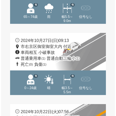
他
他
65～74歳
雨
幅5.5～
信号なし
9.0m
2024年10月27日(日)09:13
市右京区御室御室大内 付近
車両相互 小破事故
普通乗用車
普通自動二輪小
(1)
(1)
死亡
負傷
(0)
(1)
他
他
0～24歳
晴
幅3.5～
信号なし
5.5m
2024年10月22日(火)07:56