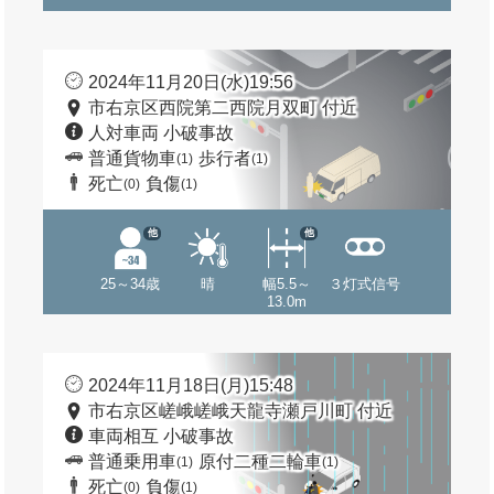
2024年11月20日(水)19:56
市右京区西院第二西院月双町 付近
人対車両 小破事故
普通貨物車
歩行者
(1)
(1)
死亡
負傷
(0)
(1)
他
他
25～34歳
晴
幅5.5～
３灯式信号
13.0m
2024年11月18日(月)15:48
市右京区嵯峨嵯峨天龍寺瀬戸川町 付近
車両相互 小破事故
普通乗用車
原付二種二輪車
(1)
(1)
死亡
負傷
(0)
(1)