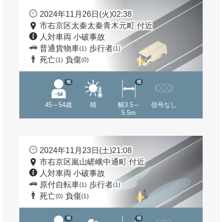
2024年11月26日(火)02:38
市右京区太秦太秦青木元町 付近
人対車両 小破事故
普通貨物車
歩行者
(1)
(1)
死亡
負傷
(1)
(0)
他
他
45～54歳
晴
幅3.5～
信号なし
5.5m
2024年11月23日(土)21:08
市右京区嵐山嵯峨中通町 付近
人対車両 小破事故
原付自転車
歩行者
(1)
(1)
死亡
負傷
(0)
(1)
他
他