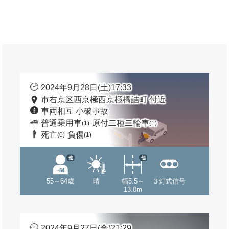
2024年9月28日(土)17:33
市右京区西京極西京極橋詰町 付近
車両相互 小破事故
普通乗用車
原付二種二輪車
(1)
(1)
死亡
負傷
(0)
(1)
他
他
55～64歳
晴
幅5.5～
３灯式信号
13.0m
2024年9月27日(金)21:29