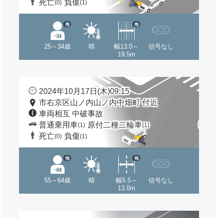
死亡
負傷
(0)
(1)
他
他
25～34歳
晴
幅13.0～
信号なし
19.5m
2024年10月17日(木)09:15
市右京区山ノ内山ノ内中畑町 付近
車両相互 中破事故
普通乗用車
原付二種二輪車
(1)
(1)
死亡
負傷
(0)
(1)
他
他
55～64歳
晴
幅5.5～
信号なし
13.0m