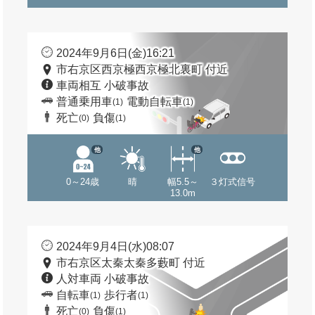
2024年9月6日(金)16:21
市右京区西京極西京極北裏町 付近
車両相互 小破事故
普通乗用車
電動自転車
(1)
(1)
死亡
負傷
(0)
(1)
他
他
0～24歳
晴
幅5.5～
３灯式信号
13.0m
2024年9月4日(水)08:07
市右京区太秦太秦多藪町 付近
人対車両 小破事故
自転車
歩行者
(1)
(1)
死亡
負傷
(0)
(1)