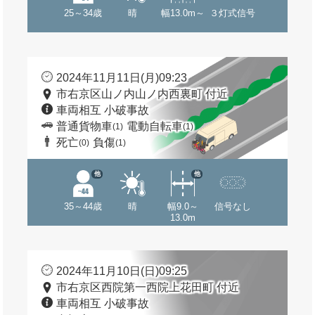
25～34歳
晴
幅13.0m～
３灯式信号
2024年11月11日(月)09:23
市右京区山ノ内山ノ内西裏町 付近
車両相互 小破事故
普通貨物車
電動自転車
(1)
(1)
死亡
負傷
(0)
(1)
他
他
35～44歳
晴
幅9.0～
信号なし
13.0m
2024年11月10日(日)09:25
市右京区西院第一西院上花田町 付近
車両相互 小破事故