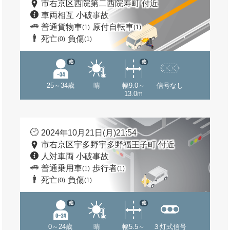
市右京区西院第二西院寿町 付近
車両相互 小破事故
普通貨物車
原付自転車
(1)
(1)
死亡
負傷
(0)
(1)
他
他
25～34歳
晴
幅9.0～
信号なし
13.0m
2024年10月21日(月)21:54
市右京区宇多野宇多野福王子町 付近
人対車両 小破事故
普通乗用車
歩行者
(1)
(1)
死亡
負傷
(0)
(1)
他
他
0～24歳
晴
幅5.5～
３灯式信号