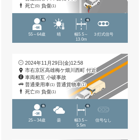
死亡
負傷
(0)
(1)
他
他
55～64歳
晴
幅5.5～
３灯式信号
13.0m
2024年11月29日(金)12:58
市右京区高雄梅ケ畑川西町 付近
車両相互 小破事故
普通乗用車
普通貨物車
(1)
(1)
死亡
負傷
(0)
(1)
他
他
25～34歳
曇
幅3.5～
信号なし
5.5m