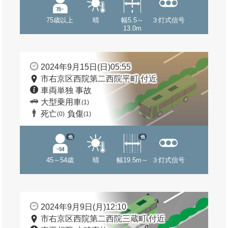
75歳以上
晴
幅5.5～
３灯式信号
13.0m
2024年9月15日(日)05:55
市右京区西院第二西院平町 付近
車両単独 事故
大型乗用車
(1)
死亡
負傷
(0)
(1)
他
他
45～54歳
晴
幅19.5m～
３灯式信号
2024年9月9日(月)12:10
市右京区西院第二西院三蔵町 付近