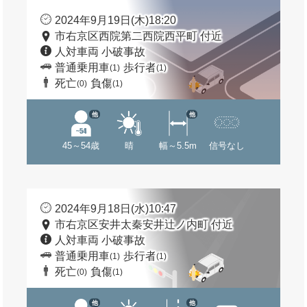
2024年9月19日(木)18:20
市右京区西院第二西院西平町 付近
人対車両 小破事故
普通乗用車
歩行者
(1)
(1)
死亡
負傷
(0)
(1)
他
他
45～54歳
晴
幅～5.5m
信号なし
2024年9月18日(水)10:47
市右京区安井太秦安井辻ノ内町 付近
人対車両 小破事故
普通乗用車
歩行者
(1)
(1)
死亡
負傷
(0)
(1)
他
他