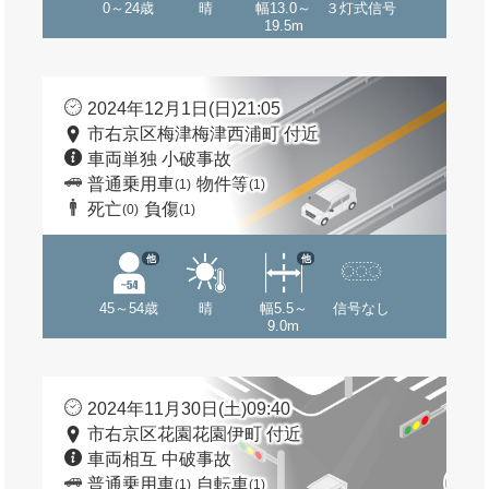
0～24歳
晴
幅13.0～
３灯式信号
19.5m
2024年12月1日(日)21:05
市右京区梅津梅津西浦町 付近
車両単独 小破事故
普通乗用車
物件等
(1)
(1)
死亡
負傷
(0)
(1)
他
他
45～54歳
晴
幅5.5～
信号なし
9.0m
2024年11月30日(土)09:40
市右京区花園花園伊町 付近
車両相互 中破事故
普通乗用車
自転車
(1)
(1)