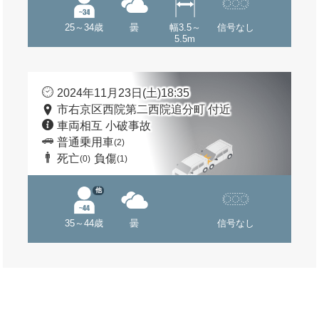
25～34歳
曇
幅3.5～
信号なし
5.5m
2024年11月23日(土)18:35
市右京区西院第二西院追分町 付近
車両相互 小破事故
普通乗用車
(2)
死亡
負傷
(0)
(1)
他
35～44歳
曇
信号なし