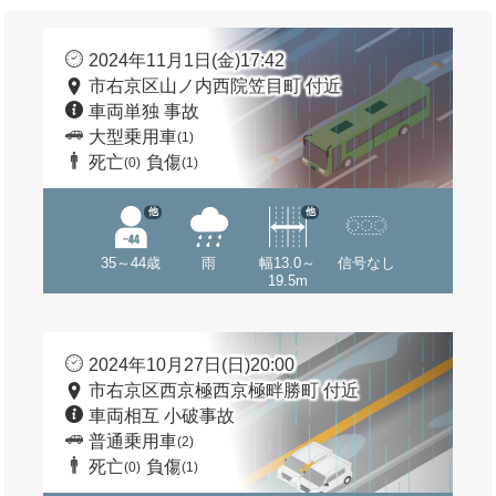
2024年11月1日(金)17:42
市右京区山ノ内西院笠目町 付近
車両単独 事故
大型乗用車
(1)
死亡
負傷
(0)
(1)
他
他
35～44歳
雨
幅13.0～
信号なし
19.5m
2024年10月27日(日)20:00
市右京区西京極西京極畔勝町 付近
車両相互 小破事故
普通乗用車
(2)
死亡
負傷
(0)
(1)