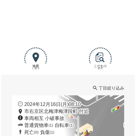
地図
こだわり
で探す
条件
丁目絞り込み
2024年12月16日(月)08:10
市右京区北梅津梅津段町 付近
車両相互 小破事故
普通貨物車
自転車
(1)
(1)
死亡
負傷
(0)
(1)