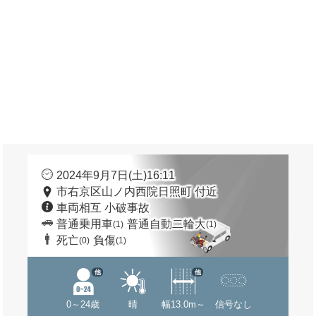
2024年9月7日(土)16:11
市右京区山ノ内西院日照町 付近
車両相互 小破事故
普通乗用車
普通自動二輪大
(1)
(1)
死亡
負傷
(0)
(1)
他
他
0～24歳
晴
幅13.0m～
信号なし