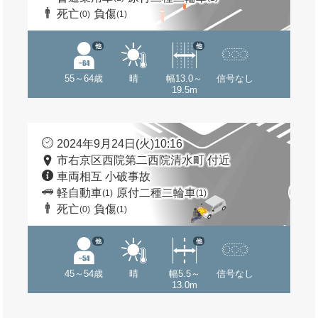
死亡
負傷
(0)
(1)
他
他
55～64歳
晴
幅13.0～
信号なし
19.5m
2024年9月24日(火)10:16
市右京区西院第二西院清水町 付近
車両相互 小破事故
軽自動車
原付二種二輪車
(1)
(1)
死亡
負傷
(0)
(1)
他
他
45～54歳
晴
幅5.5～
信号なし
13.0m