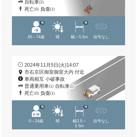
自転車
(2)
死亡
負傷
(0)
(1)
他
他
65～74歳
晴
幅～5.5m
信号なし
2024年11月5日(火)14:07
市右京区御室御室大内 付近
車両相互 小破事故
普通乗用車
自転車
(1)
(1)
死亡
負傷
(0)
(1)
他
他
0～24歳
晴
幅3.5～
信号なし
5.5m