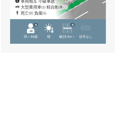
車両相互 小破事故
大型乗用車
軽自動車
(1)
(1)
死亡
負傷
(0)
(1)
他
他
35～44歳
晴
幅19.5m～
信号なし