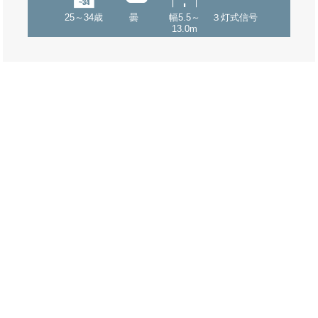
25～34歳
曇
幅5.5～
３灯式信号
13.0m