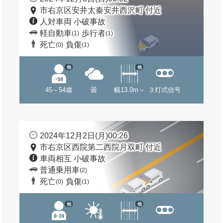
市右京区安井太秦安井西沢町 付近
人対車両 小破事故
軽自動車
歩行者
(1)
(1)
死亡
負傷
(0)
(1)
他
他
45～54歳
曇
幅13.0m～
３灯式信号
2024年12月2日(月)00:26
市右京区西院第二西院月双町 付近
車両相互 小破事故
普通乗用車
(2)
死亡
負傷
(0)
(1)
他
他