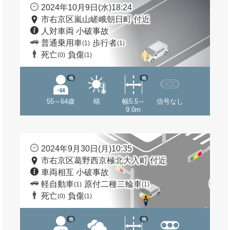
2024年10月9日(水)18:24
市右京区嵐山嵯峨朝日町 付近
人対車両 小破事故
普通乗用車
歩行者
(1)
(1)
死亡
負傷
(0)
(1)
他
他
55～64歳
晴
幅5.5～
信号なし
9.0m
2024年9月30日(月)10:35
市右京区葛野西京極北大入町 付近
車両相互 小破事故
軽自動車
原付二種二輪車
(1)
(1)
死亡
負傷
(0)
(1)
他
他