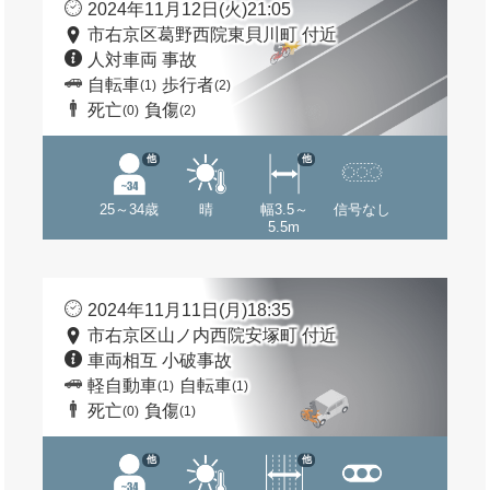
2024年11月12日(火)21:05
市右京区葛野西院東貝川町 付近
人対車両 事故
自転車
歩行者
(1)
(2)
死亡
負傷
(0)
(2)
他
他
25～34歳
晴
幅3.5～
信号なし
5.5m
2024年11月11日(月)18:35
市右京区山ノ内西院安塚町 付近
車両相互 小破事故
軽自動車
自転車
(1)
(1)
死亡
負傷
(0)
(1)
他
他