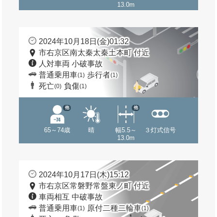
13.0m
2024年10月18日(金)01:32
市右京区南太秦太秦土本町 付近
人対車両 小破事故
普通乗用車
歩行者
(1)
(1)
死亡
負傷
(0)
(1)
他
他
65～74歳
晴
幅5.5～
３灯式信号
13.0m
2024年10月17日(木)15:12
市右京区常磐野常盤東ノ町 付近
車両相互 中破事故
普通乗用車
原付二種二輪車
(1)
(1)