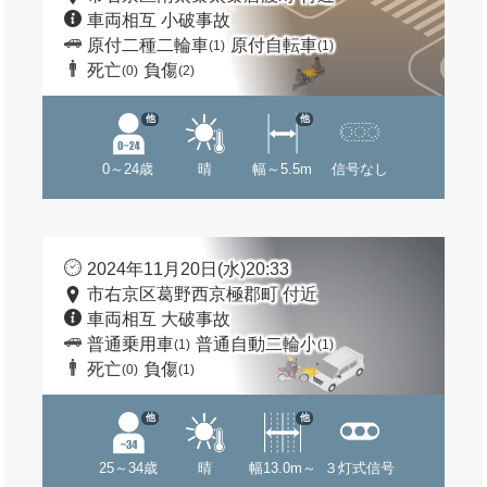
車両相互 小破事故
原付二種二輪車
原付自転車
(1)
(1)
死亡
負傷
(0)
(2)
他
他
0～24歳
晴
幅～5.5m
信号なし
2024年11月20日(水)20:33
市右京区葛野西京極郡町 付近
車両相互 大破事故
普通乗用車
普通自動二輪小
(1)
(1)
死亡
負傷
(0)
(1)
他
他
25～34歳
晴
幅13.0m～
３灯式信号