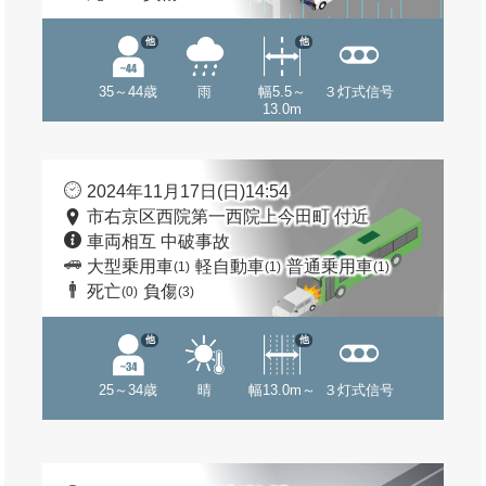
他
他
35～44歳
雨
幅5.5～
３灯式信号
13.0m
2024年11月17日(日)14:54
市右京区西院第一西院上今田町 付近
車両相互 中破事故
大型乗用車
軽自動車
普通乗用車
(1)
(1)
(1)
死亡
負傷
(0)
(3)
他
他
25～34歳
晴
幅13.0m～
３灯式信号