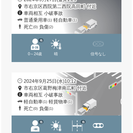
市右京区西院第二西院高田町 付近
車両相互 小破事故
普通乗用車
軽自動車
(1)
(1)
死亡
負傷
(0)
(2)
他
0～24歳
晴
信号なし
2024年9月25日(水)10:12
市右京区葛野梅津南広町 付近
車両相互 小破事故
軽自動車
軽貨物車
(1)
(1)
死亡
負傷
(0)
(1)
他
他