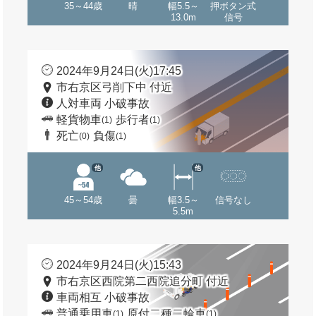
35～44歳
晴
幅5.5～
押ボタン式
13.0m
信号
2024年9月24日(火)17:45
市右京区弓削下中 付近
人対車両 小破事故
軽貨物車
歩行者
(1)
(1)
死亡
負傷
(0)
(1)
他
他
45～54歳
曇
幅3.5～
信号なし
5.5m
2024年9月24日(火)15:43
市右京区西院第二西院追分町 付近
車両相互 小破事故
普通乗用車
原付二種二輪車
(1)
(1)