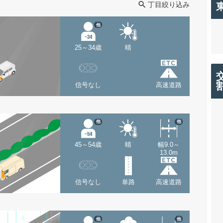
丁目絞り込み
他
25～34歳
晴
信号なし
高速道路
他
他
45～54歳
晴
幅9.0～
13.0m
信号なし
単路
高速道路
他
他