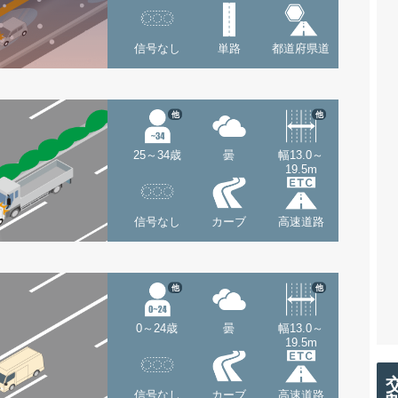
信号なし
単路
都道府県道
他
他
25～34歳
曇
幅13.0～
19.5m
信号なし
カーブ
高速道路
他
他
0～24歳
曇
幅13.0～
19.5m
信号なし
カーブ
高速道路