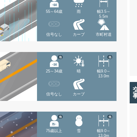
55～64歳
雨
幅3.5～
5.5m
信号なし
カーブ
市町村道
他
他
25～34歳
晴
幅9.0～
13.0m
信号なし
カーブ
他
他
75歳以上
雪
幅9.0～
13.0m