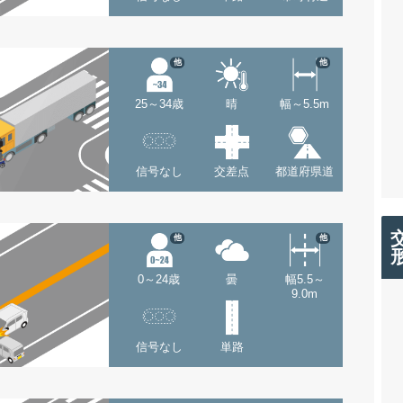
他
他
25～34歳
晴
幅～5.5m
信号なし
交差点
都道府県道
他
他
0～24歳
曇
幅5.5～
9.0m
信号なし
単路