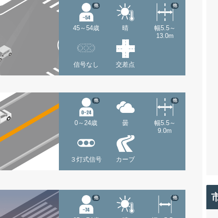
他
他
45～54歳
晴
幅5.5～
13.0m
信号なし
交差点
他
他
0～24歳
曇
幅5.5～
9.0m
３灯式信号
カーブ
他
他