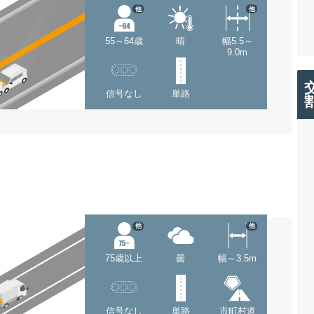
他
他
55～64歳
晴
幅5.5～
9.0m
信号なし
単路
他
他
75歳以上
曇
幅～3.5m
信号なし
単路
市町村道