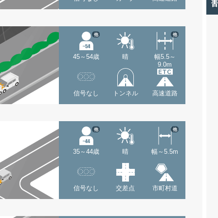
他
他
45～54歳
晴
幅5.5～
9.0m
信号なし
トンネル
高速道路
他
他
35～44歳
晴
幅～5.5m
信号なし
交差点
市町村道