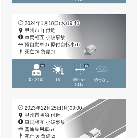
2024年1月18日(木)19:40
甲州市山 付近
車両相互 小破事故
軽自動車
原付自転車
(1)
(1)
死亡
負傷
(0)
(1)
他
他
0～24歳
晴
幅5.5～
信号なし
13.0m
2023年12月25日(月)09:00
甲州市勝沼 付近
車両相互 小破事故
普通乗用車
(2)
死亡
負傷
(0)
(2)