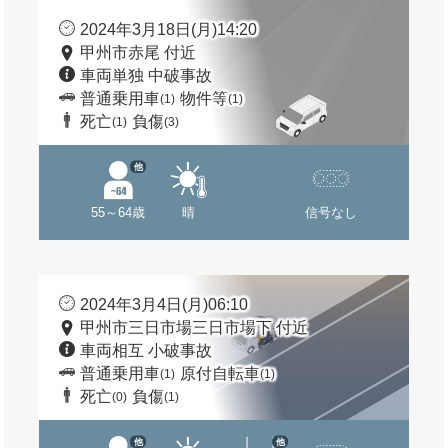
2024年3月18日(月)14:20
甲州市赤尾 付近
車両単独 中破事故
普通乗用車
物件等
(1)
(1)
死亡
負傷
(1)
(3)
他
55～64歳
晴
信号なし
2024年3月4日(月)06:10
甲州市三日市場三日市場下 付近
車両相互 小破事故
普通乗用車
原付自転車
(1)
(1)
死亡
負傷
(0)
(1)
他
他