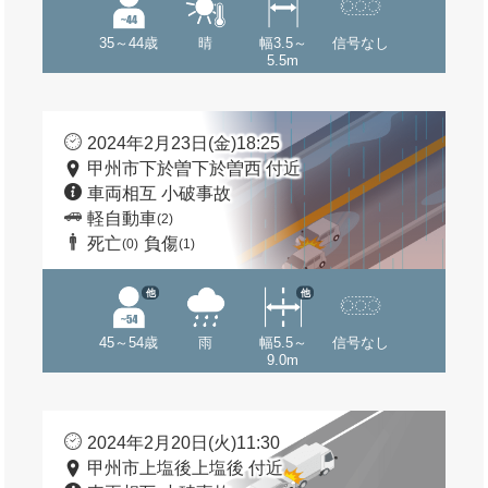
35～44歳
晴
幅3.5～
信号なし
5.5m
2024年2月23日(金)18:25
甲州市下於曽下於曽西 付近
車両相互 小破事故
軽自動車
(2)
死亡
負傷
(0)
(1)
他
他
45～54歳
雨
幅5.5～
信号なし
9.0m
2024年2月20日(火)11:30
甲州市上塩後上塩後 付近