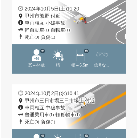
2024年10月5日(土)11:20
甲州市熊野 付近
車両相互 小破事故
軽自動車
自転車
(1)
(1)
死亡
負傷
(0)
(1)
他
他
35～44歳
晴
幅～5.5m
信号なし
2024年10月2日(水)10:41
甲州市三日市場三日市場上 付近
車両相互 中破事故
普通乗用車
軽貨物車
(1)
(1)
死亡
負傷
(0)
(1)
他
他