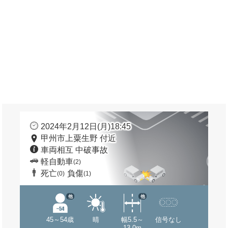
2024年2月12日(月)18:45
甲州市上粟生野 付近
車両相互 中破事故
軽自動車
(2)
死亡
負傷
(0)
(1)
他
他
45～54歳
晴
幅5.5～
信号なし
13.0m