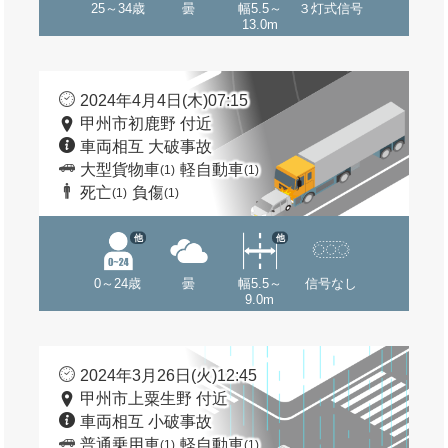
25～34歳
曇
幅5.5～
３灯式信号
13.0m
2024年4月4日(木)07:15
甲州市初鹿野 付近
車両相互 大破事故
大型貨物車
軽自動車
(1)
(1)
死亡
負傷
(1)
(1)
他
他
0～24歳
曇
幅5.5～
信号なし
9.0m
2024年3月26日(火)12:45
甲州市上粟生野 付近
車両相互 小破事故
普通乗用車
軽自動車
(1)
(1)