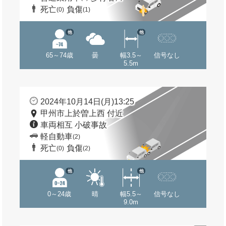
死亡
負傷
(0)
(1)
他
他
65～74歳
曇
幅3.5～
信号なし
5.5m
2024年10月14日(月)13:25
甲州市上於曽上西 付近
車両相互 小破事故
軽自動車
(2)
死亡
負傷
(0)
(2)
他
他
0～24歳
晴
幅5.5～
信号なし
9.0m