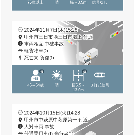
75歳以上
晴
幅～3.5m
信号なし
2024年11月7日(木)15:28
甲州市三日市場三日市場上 付近
車両相互 中破事故
軽貨物車
(2)
死亡
負傷
(0)
(1)
他
他
45～54歳
晴
幅5.5～
３灯式信号
13.0m
2024年10月15日(火)14:28
甲州市中萩原中萩原第一 付近
人対車両 事故
普通乗用車
歩行者
(1)
(1)