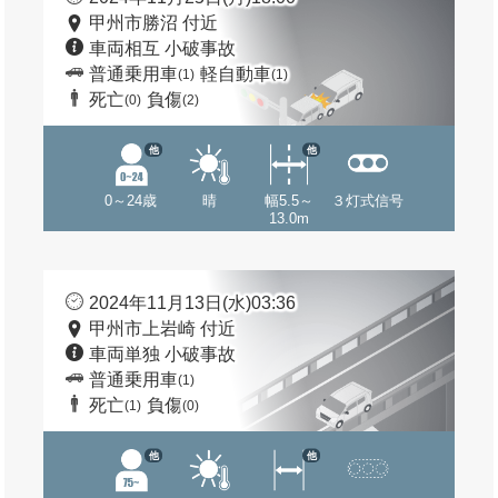
甲州市勝沼 付近
車両相互 小破事故
普通乗用車
軽自動車
(1)
(1)
死亡
負傷
(0)
(2)
他
他
0～24歳
晴
幅5.5～
３灯式信号
13.0m
2024年11月13日(水)03:36
甲州市上岩崎 付近
車両単独 小破事故
普通乗用車
(1)
死亡
負傷
(1)
(0)
他
他