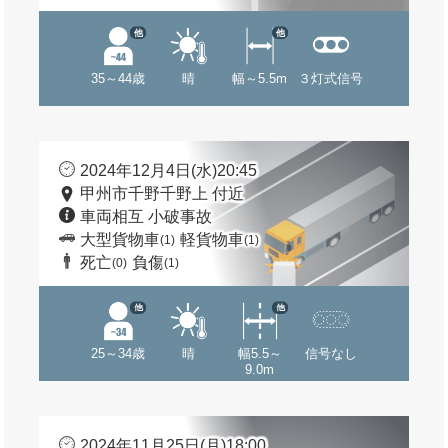
他
他
35～44歳
晴
幅～5.5m
３灯式信号
2024年12月4日(水)20:45
甲州市千野千野上 付近
車両相互 小破事故
大型貨物車
軽貨物車
(1)
(1)
死亡
負傷
(0)
(1)
他
他
25～34歳
晴
幅5.5～
信号なし
9.0m
2024年11月25日(月)18:00