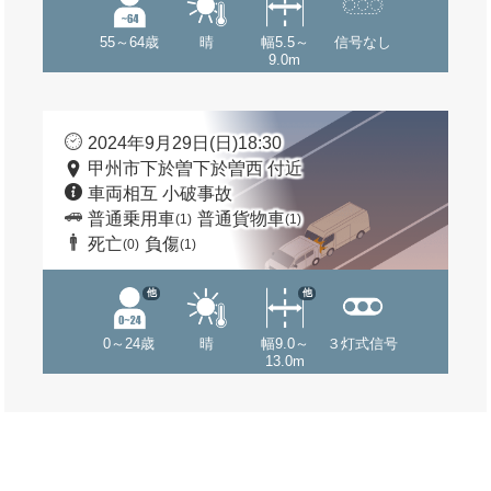
55～64歳
晴
幅5.5～
信号なし
9.0m
2024年9月29日(日)18:30
甲州市下於曽下於曽西 付近
車両相互 小破事故
普通乗用車
普通貨物車
(1)
(1)
死亡
負傷
(0)
(1)
他
他
0～24歳
晴
幅9.0～
３灯式信号
13.0m