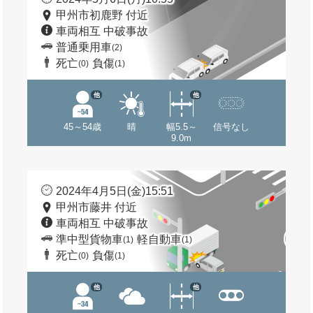
甲州市初鹿野 付近
車両相互 中破事故
普通乗用車
(2)
死亡
負傷
(0)
(1)
他
他
45～54歳
晴
幅5.5～
信号なし
9.0m
2024年4月5日(金)15:51
甲州市藤井 付近
車両相互 中破事故
準中型貨物車
軽自動車
(1)
(1)
死亡
負傷
(0)
(1)
他
他