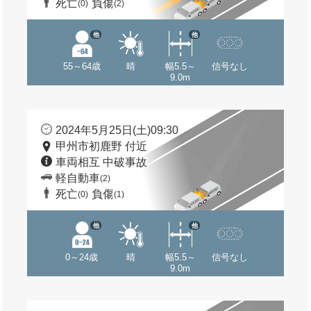
死亡
負傷
(0)
(2)
他
他
55～64歳
晴
幅5.5～
信号なし
9.0m
2024年5月25日(土)09:30
甲州市初鹿野 付近
車両相互 中破事故
軽自動車
(2)
死亡
負傷
(0)
(1)
他
他
0～24歳
晴
幅5.5～
信号なし
9.0m