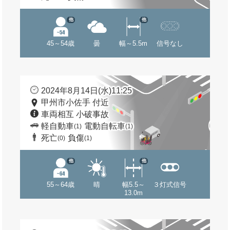
他
他
45～54歳
曇
幅～5.5m
信号なし
2024年8月14日(水)11:25
甲州市小佐手 付近
車両相互 小破事故
軽自動車
電動自転車
(1)
(1)
死亡
負傷
(0)
(1)
他
他
55～64歳
晴
幅5.5～
３灯式信号
13.0m