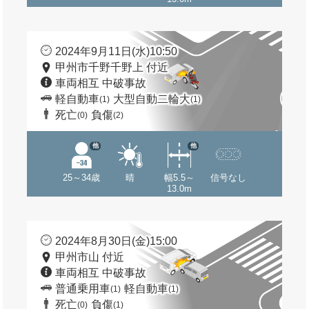
2024年9月11日(水)10:50
甲州市千野千野上 付近
車両相互 中破事故
軽自動車
大型自動二輪大
(1)
(1)
死亡
負傷
(0)
(2)
他
他
25～34歳
晴
幅5.5～
信号なし
13.0m
2024年8月30日(金)15:00
甲州市山 付近
車両相互 中破事故
普通乗用車
軽自動車
(1)
(1)
死亡
負傷
(0)
(1)