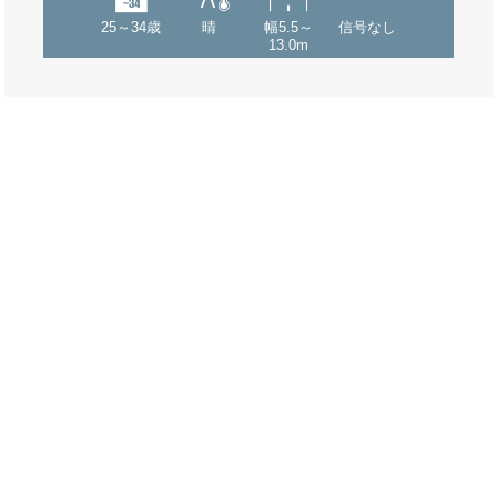
25～34歳
晴
幅5.5～
信号なし
13.0m