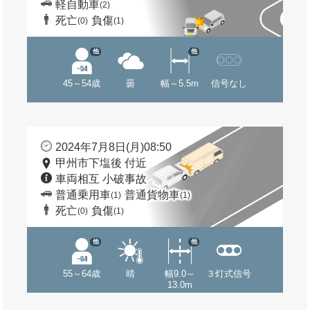
軽自動車
(2)
死亡
負傷
(0)
(1)
他
他
45～54歳
曇
幅～5.5m
信号なし
2024年7月8日(月)08:50
甲州市下塩後 付近
車両相互 小破事故
普通乗用車
普通貨物車
(1)
(1)
死亡
負傷
(0)
(1)
他
他
55～64歳
晴
幅9.0～
３灯式信号
13.0m