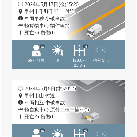
2024年5月17日(金)15:20
甲州市千野千野上 付近
車両単独 小破事故
軽貨物車
物件等
(1)
(1)
死亡
負傷
(0)
(1)
他
他
65～74歳
晴
幅9.0～
信号なし
13.0m
2024年5月9日(木)20:15
甲州市山 付近
車両相互 中破事故
軽自動車
原付二種二輪車
(1)
(1)
死亡
負傷
(0)
(1)
他
他