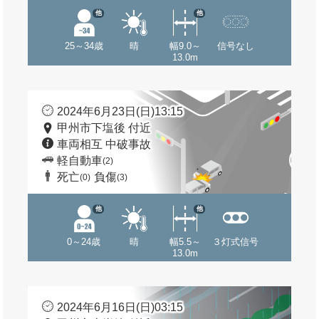
他
他
25～34歳
晴
幅9.0～
信号なし
13.0m
2024年6月23日(日)13:15
甲州市下塩後 付近
車両相互 中破事故
軽自動車
(2)
死亡
負傷
(0)
(3)
他
他
0～24歳
晴
幅5.5～
３灯式信号
13.0m
2024年6月16日(日)03:15