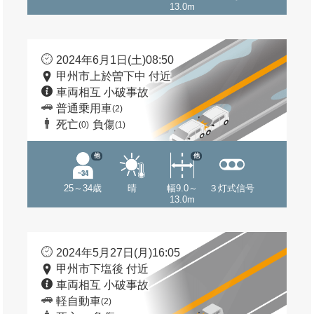
13.0m
2024年6月1日(土)08:50
甲州市上於曽下中 付近
車両相互 小破事故
普通乗用車
(2)
死亡
負傷
(0)
(1)
他
他
25～34歳
晴
幅9.0～
３灯式信号
13.0m
2024年5月27日(月)16:05
甲州市下塩後 付近
車両相互 小破事故
軽自動車
(2)