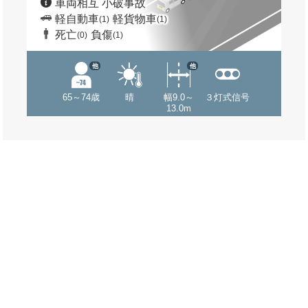
車両相互 小破事故
軽自動車
軽貨物車
(1)
(1)
死亡
負傷
(0)
(1)
他
他
65～74歳
晴
幅9.0～
３灯式信号
13.0m