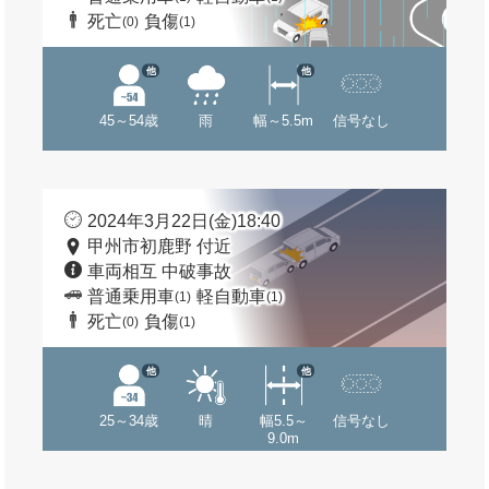
死亡
負傷
(0)
(1)
他
他
45～54歳
雨
幅～5.5m
信号なし
2024年3月22日(金)18:40
甲州市初鹿野 付近
車両相互 中破事故
普通乗用車
軽自動車
(1)
(1)
死亡
負傷
(0)
(1)
他
他
25～34歳
晴
幅5.5～
信号なし
9.0m