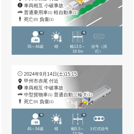
車両相互 小破事故
普通乗用車
軽自動車
(1)
(1)
死亡
負傷
(0)
(1)
他
他
35～44歳
晴
幅13.0～
信号（消
19.5m
灯）
2024年9月14日(土)15:15
甲州市赤尾 付近
車両相互 中破事故
中型貨物車
普通自動二輪大
(1)
(1)
死亡
負傷
(0)
(1)
他
他
45～54歳
晴
幅5.5～
３灯式信号
13.0m