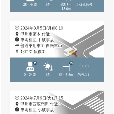
35～44歳
晴
幅5.5～
３灯式信号
13.0m
2024年8月5日(月)08:10
甲州市藤木 付近
車両相互 中破事故
普通乗用車
自転車
(1)
(1)
死亡
負傷
(0)
(1)
他
他
0～24歳
晴
幅～5.5m
信号なし
2024年7月9日(火)17:15
甲州市西広門田 付近
車両相互 小破事故