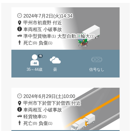
2024年7月2日(火)14:34
甲州市初鹿野 付近
車両相互 小破事故
準中型貨物車
大型自動二輪大
(1)
(1)
死亡
負傷
(0)
(1)
他
35～44歳
曇
信号なし
2024年6月29日(土)10:00
甲州市下於曽下於曽西 付近
車両相互 小破事故
軽貨物車
(2)
死亡
負傷
(0)
(1)