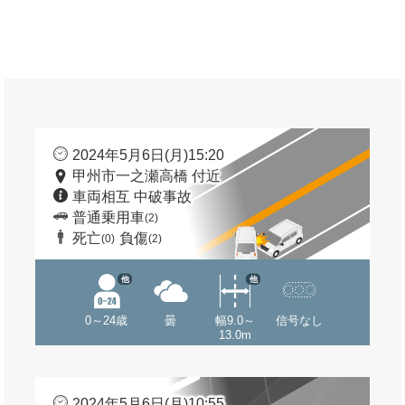
2024年5月6日(月)15:20
甲州市一之瀬高橋 付近
車両相互 中破事故
普通乗用車
(2)
死亡
負傷
(0)
(2)
他
他
0～24歳
曇
幅9.0～
信号なし
13.0m
2024年5月6日(月)10:55