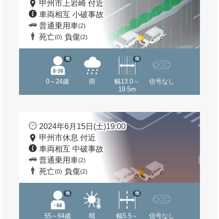
甲州市上岩崎 付近
車両相互 小破事故
普通乗用車
(2)
死亡
負傷
(0)
(2)
他
他
0～24歳
雨
幅13.0～
信号なし
19.5m
2024年6月15日(土)19:00
甲州市休息 付近
車両相互 中破事故
普通乗用車
(2)
死亡
負傷
(0)
(2)
他
他
55～64歳
晴
幅5.5～
信号なし