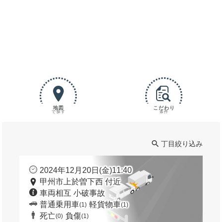
地図
こだわり
で探す
条件
丁目絞り込み
2024年12月20日(金)11:40
甲州市上於曽下西 付近
車両相互 小破事故
普通乗用車
軽貨物車
(1)
(1)
死亡
負傷
(0)
(1)