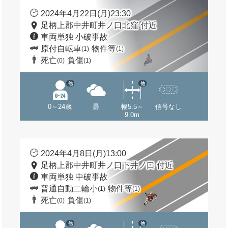
2024年4月22日(月)23:30
足柄上郡中井町井ノ口北窪 付近
車両単独 小破事故
原付自転車
物件等
(1)
(1)
死亡
負傷
(0)
(1)
他
他
0～24歳
曇
幅5.5～
信号なし
9.0m
2024年4月8日(月)13:00
足柄上郡中井町井ノ口下井ノ口 付近
車両単独 中破事故
普通自動二輪小
物件等
(1)
(1)
死亡
負傷
(0)
(1)
他
他