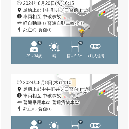
2024年8月20日(火)16:15
足柄上郡中井町井ノ口宮前 付近
車両相互 中破事故
軽自動車
普通自動二輪小
(1)
(1)
死亡
負傷
(0)
(1)
他
他
25～34歳
晴
幅～5.5m
３灯式信号
2024年8月8日(木)14:10
足柄上郡中井町井ノ口宮向 付近
車両相互 中破事故
普通乗用車
普通貨物車
(1)
(1)
死亡
負傷
(0)
(1)
他
他