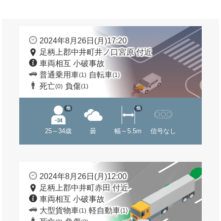
2024年8月26日(月)17:20
足柄上郡中井町井ノ口宮原 付近
車両相互 小破事故
普通乗用車
自転車
(1)
(1)
死亡
負傷
(0)
(1)
他
他
25～34歳
曇
幅～5.5m
信号なし
2024年8月26日(月)12:00
足柄上郡中井町赤田 付近
車両相互 小破事故
大型貨物車
軽自動車
(1)
(1)