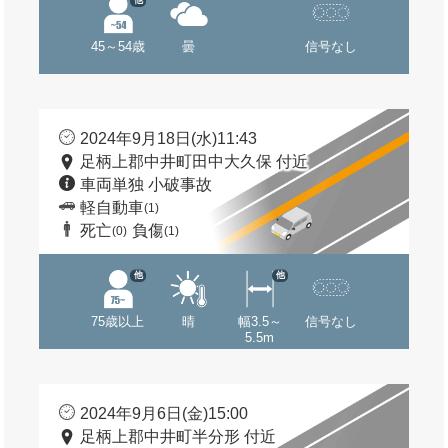
他
45～54歳
曇
信号なし
2024年9月18日(水)11:43
足柄上郡中井町田中大久保 付近
車両単独 小破事故
軽自動車
(1)
死亡
負傷
(0)
(1)
他
他
75歳以上
晴
幅3.5～
信号なし
5.5m
2024年9月6日(金)15:00
足柄上郡中井町半分形 付近