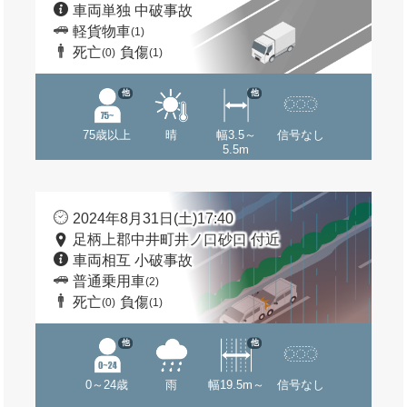
車両単独 中破事故
軽貨物車
(1)
死亡
負傷
(0)
(1)
他
他
75歳以上
晴
幅3.5～
信号なし
5.5m
2024年8月31日(土)17:40
足柄上郡中井町井ノ口砂口 付近
車両相互 小破事故
普通乗用車
(2)
死亡
負傷
(0)
(1)
他
他
0～24歳
雨
幅19.5m～
信号なし