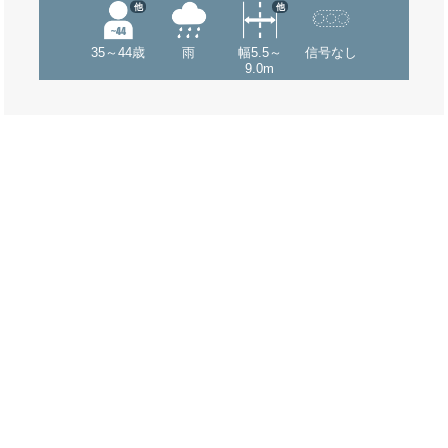
他
他
35～44歳
雨
幅5.5～
信号なし
9.0m