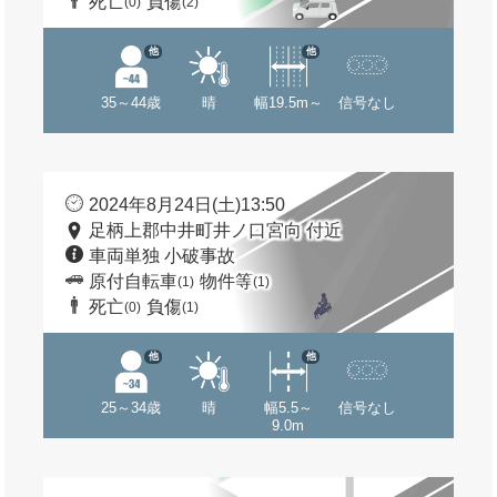
死亡
負傷
(0)
(2)
他
他
35～44歳
晴
幅19.5m～
信号なし
2024年8月24日(土)13:50
足柄上郡中井町井ノ口宮向 付近
車両単独 小破事故
原付自転車
物件等
(1)
(1)
死亡
負傷
(0)
(1)
他
他
25～34歳
晴
幅5.5～
信号なし
9.0m