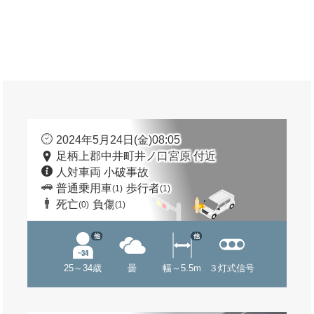
2024年5月24日(金)08:05
足柄上郡中井町井ノ口宮原 付近
人対車両 小破事故
普通乗用車
歩行者
(1)
(1)
死亡
負傷
(0)
(1)
他
他
25～34歳
曇
幅～5.5m
３灯式信号