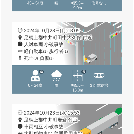
45～54歳
晴
幅5.5～
信号なし
9.0m
2024年10月28日(月)13:05
足柄上郡中井町田中大久保 付近
人対車両 小破事故
軽自動車
歩行者
(1)
(1)
死亡
負傷
(0)
(1)
他
他
0～24歳
雨
幅5.5～
３灯式信号
13.0m
2024年10月23日(水)15:53
足柄上郡中井町岩倉 付近
車両相互 小破事故
大型貨物車
普通乗用車
(1)
(1)