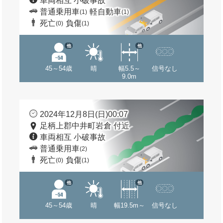
車両相互 小破事故
普通乗用車
軽自動車
(1)
(1)
死亡
負傷
(0)
(1)
他
他
45～54歳
晴
幅5.5～
信号なし
9.0m
2024年12月8日(日)00:07
足柄上郡中井町岩倉 付近
車両相互 小破事故
普通乗用車
(2)
死亡
負傷
(0)
(1)
他
他
45～54歳
晴
幅19.5m～
信号なし