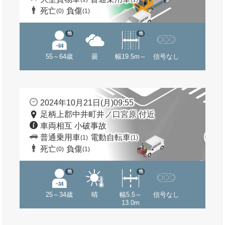
死亡
負傷
(0)
(1)
他
他
55～64歳
曇
幅19.5m～
信号なし
2024年10月21日(月)09:55
足柄上郡中井町井ノ口宮原 付近
車両相互 小破事故
普通乗用車
電動自転車
(1)
(1)
死亡
負傷
(0)
(1)
他
他
25～34歳
晴
幅5.5～
信号なし
13.0m