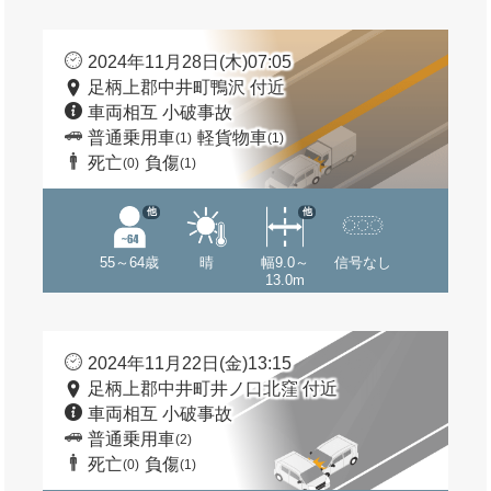
2024年11月28日(木)07:05
足柄上郡中井町鴨沢 付近
車両相互 小破事故
普通乗用車
軽貨物車
(1)
(1)
死亡
負傷
(0)
(1)
他
他
55～64歳
晴
幅9.0～
信号なし
13.0m
2024年11月22日(金)13:15
足柄上郡中井町井ノ口北窪 付近
車両相互 小破事故
普通乗用車
(2)
死亡
負傷
(0)
(1)