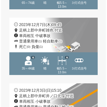
65～74歳
晴
幅5.5～
３灯式信号
13.0m
2023年12月7日(木)09:45
足柄上郡中井町雑色 付近
車両相互 中破事故
普通乗用車
軽自動車
(1)
(1)
死亡
負傷
(0)
(1)
他
他
35～44歳
晴
幅5.5～
３灯式信号
13.0m
2023年12月3日(日)15:10
足柄上郡中井町井ノ口北窪 付近
車両相互 小破事故
普通乗用車
普通自動二輪小