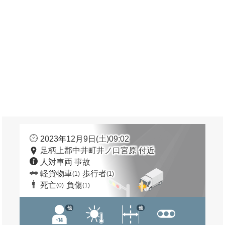
2023年12月9日(土)09:02
足柄上郡中井町井ノ口宮原 付近
人対車両 事故
軽貨物車
歩行者
(1)
(1)
死亡
負傷
(0)
(1)
他
他