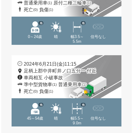
普通乗用車
原付二種二輪車
(1)
(1)
死亡
負傷
(0)
(1)
他
他
0～24歳
晴
幅3.5～
信号なし
5.5m
2024年6月21日(金)11:15
足柄上郡中井町井ノ口五分一 付近
車両相互 小破事故
準中型貨物車
普通乗用車
(1)
(1)
死亡
負傷
(0)
(1)
他
他
45～54歳
晴
幅5.5～
信号なし
9.0m