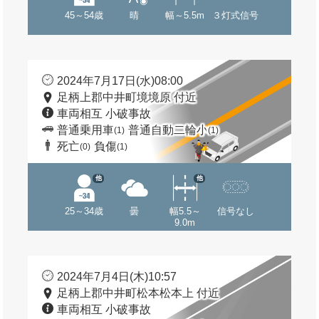
45～54歳
晴
幅～5.5m
３灯式信号
2024年7月17日(水)08:00
足柄上郡中井町境境原 付近
車両相互 小破事故
普通乗用車
普通自動二輪小
(1)
(1)
死亡
負傷
(0)
(1)
他
他
25～34歳
曇
幅5.5～
信号なし
9.0m
2024年7月4日(木)10:57
足柄上郡中井町松本松本上 付近
車両相互 小破事故