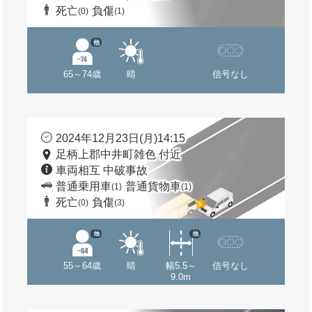
死亡
負傷
(0)
(1)
他
65～74歳
晴
信号なし
2024年12月23日(月)14:15
足柄上郡中井町雑色 付近
車両相互 中破事故
普通乗用車
普通貨物車
(1)
(1)
死亡
負傷
(0)
(3)
他
他
55～64歳
晴
幅5.5～
信号なし
9.0m