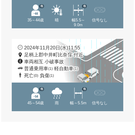
他
他
35～44歳
晴
幅5.5～
信号なし
9.0m
2024年11月20日(水)11:55
足柄上郡中井町比奈窪 付近
車両相互 小破事故
普通乗用車
軽自動車
(1)
(1)
死亡
負傷
(0)
(1)
他
他
45～54歳
雨
幅～5.5m
信号なし