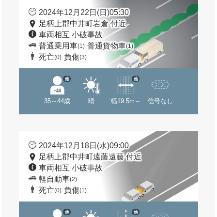
2024年12月22日(日)05:30
足柄上郡中井町岩倉 付近
車両相互 小破事故
普通乗用車
普通貨物車
(1)
(1)
死亡
負傷
(0)
(3)
他
他
35～44歳
晴
幅19.5m～
信号なし
2024年12月18日(水)09:00
足柄上郡中井町遠藤遠藤 付近
車両相互 小破事故
軽自動車
(2)
死亡
負傷
(0)
(1)
他
他