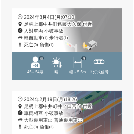
2024年3月4日(月)07:10
足柄上郡中井町遠藤大久保 付近
人対車両 小破事故
軽自動車
歩行者
(1)
(1)
死亡
負傷
(0)
(1)
他
他
45～54歳
晴
幅～5.5m
３灯式信号
2024年2月19日(月)18:26
足柄上郡中井町井ノ口宮向 付近
車両相互 小破事故
大型乗用車
普通乗用車
(1)
(1)
死亡
負傷
(0)
(2)