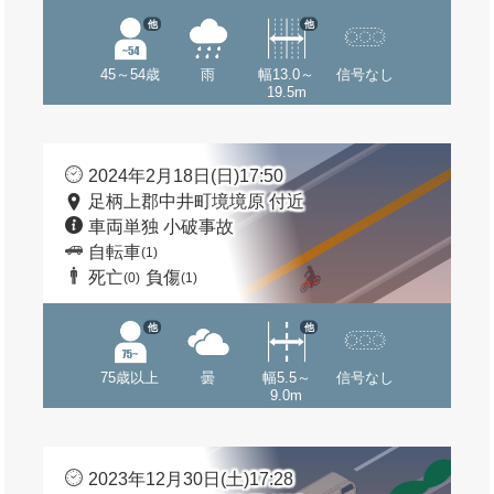
他
他
45～54歳
雨
幅13.0～
信号なし
19.5m
2024年2月18日(日)17:50
足柄上郡中井町境境原 付近
車両単独 小破事故
自転車
(1)
死亡
負傷
(0)
(1)
他
他
75歳以上
曇
幅5.5～
信号なし
9.0m
2023年12月30日(土)17:28