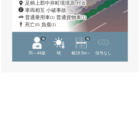
足柄上郡中井町境境原 付近
車両相互 小破事故
普通乗用車
普通貨物車
(1)
(1)
死亡
負傷
(0)
(1)
他
他
35～44歳
晴
幅19.5m～
信号なし