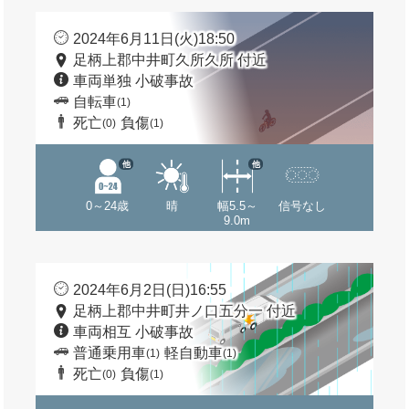
2024年6月11日(火)18:50
足柄上郡中井町久所久所 付近
車両単独 小破事故
自転車
(1)
死亡
負傷
(0)
(1)
他
他
0～24歳
晴
幅5.5～
信号なし
9.0m
2024年6月2日(日)16:55
足柄上郡中井町井ノ口五分一 付近
車両相互 小破事故
普通乗用車
軽自動車
(1)
(1)
死亡
負傷
(0)
(1)