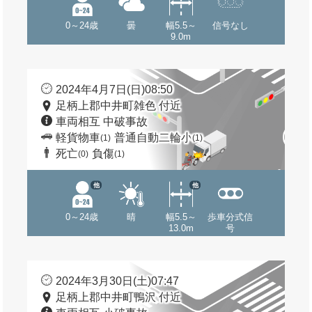
0～24歳
曇
幅5.5～
信号なし
9.0m
2024年4月7日(日)08:50
足柄上郡中井町雑色 付近
車両相互 中破事故
軽貨物車
普通自動二輪小
(1)
(1)
死亡
負傷
(0)
(1)
他
他
0～24歳
晴
幅5.5～
歩車分式信
13.0m
号
2024年3月30日(土)07:47
足柄上郡中井町鴨沢 付近