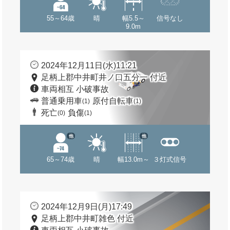
55～64歳
晴
幅5.5～
信号なし
9.0m
2024年12月11日(水)11:21
足柄上郡中井町井ノ口五分一 付近
車両相互 小破事故
普通乗用車
原付自転車
(1)
(1)
死亡
負傷
(0)
(1)
他
他
65～74歳
晴
幅13.0m～
３灯式信号
2024年12月9日(月)17:49
足柄上郡中井町雑色 付近