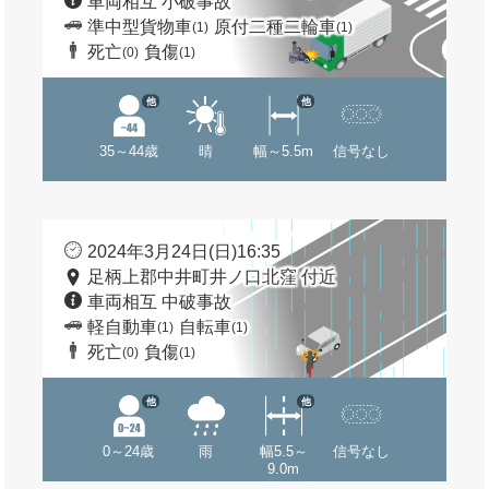
車両相互 小破事故
準中型貨物車
原付二種二輪車
(1)
(1)
死亡
負傷
(0)
(1)
他
他
35～44歳
晴
幅～5.5m
信号なし
2024年3月24日(日)16:35
足柄上郡中井町井ノ口北窪 付近
車両相互 中破事故
軽自動車
自転車
(1)
(1)
死亡
負傷
(0)
(1)
他
他
0～24歳
雨
幅5.5～
信号なし
9.0m