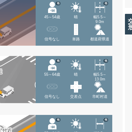
他
他
45～54歳
晴
幅5.5～
9.0m
信号なし
単路
都道府県道
他
他
近
55～64歳
晴
幅5.5～
13.0m
信号なし
交差点
市町村道
他
他
 付近