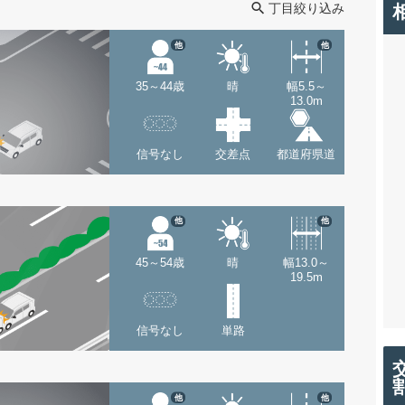
丁目絞り込み
他
他
35～44歳
晴
幅5.5～
13.0m
信号なし
交差点
都道府県道
他
他
45～54歳
晴
幅13.0～
19.5m
信号なし
単路
他
他