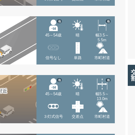
他
他
45～54歳
晴
幅3.5～
5.5m
信号なし
単路
市町村道
他
他
付近
45～54歳
晴
幅5.5～
13.0m
３灯式信号
交差点
市町村道