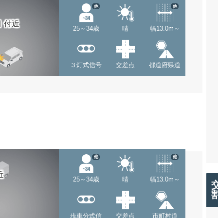
他
他
 付近
25～34歳
晴
幅13.0m～
３灯式信号
交差点
都道府県道
他
他
近
25～34歳
晴
幅13.0m～
歩車分式信
交差点
市町村道