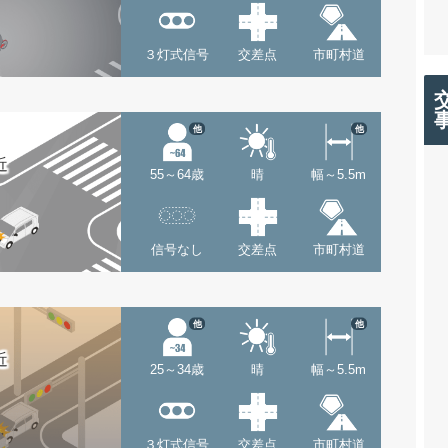
３灯式信号
交差点
市町村道
他
他
近
55～64歳
晴
幅～5.5m
信号なし
交差点
市町村道
他
他
近
25～34歳
晴
幅～5.5m
３灯式信号
交差点
市町村道