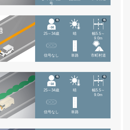
号
他
他
近
25～34歳
晴
幅5.5～
9.0m
信号なし
単路
市町村道
他
他
25～34歳
晴
幅5.5～
9.0m
信号なし
単路