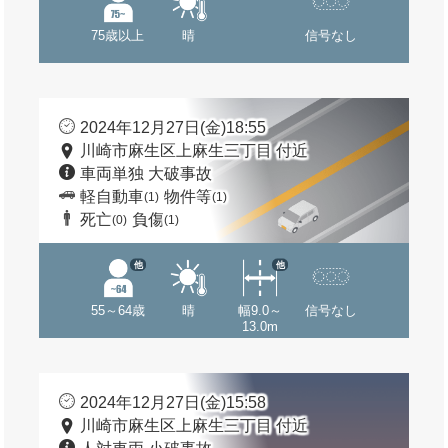
75歳以上
晴
信号なし
2024年12月27日(金)18:55
川崎市麻生区上麻生三丁目 付近
車両単独 大破事故
軽自動車
物件等
(1)
(1)
死亡
負傷
(0)
(1)
他
他
55～64歳
晴
幅9.0～
信号なし
13.0m
2024年12月27日(金)15:58
川崎市麻生区上麻生三丁目 付近