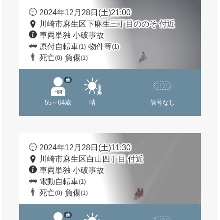
2024年12月28日(土)21:00
川崎市麻生区下麻生三丁目ののそ 付近
車両単独 小破事故
原付自転車
物件等
(1)
(1)
死亡
負傷
(0)
(1)
他
55～64歳
晴
信号なし
2024年12月28日(土)11:30
川崎市麻生区白山四丁目 付近
車両単独 小破事故
電動自転車
(1)
死亡
負傷
(0)
(1)
他