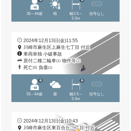
他
他
35～44歳
晴
幅3.5～
信号なし
5.5m
2024年12月13日(金)11:55
川崎市麻生区上麻生七丁目 付近
車両単独 小破事故
原付二種二輪車
物件等
(1)
(1)
死亡
負傷
(0)
(1)
他
他
55～64歳
曇
幅3.5～
信号なし
5.5m
2024年12月13日(金)10:43
川崎市麻生区東百合丘二丁目 付近