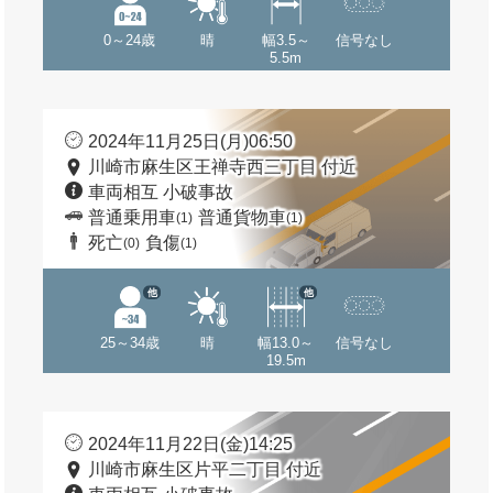
0～24歳
晴
幅3.5～
信号なし
5.5m
2024年11月25日(月)06:50
川崎市麻生区王禅寺西三丁目 付近
車両相互 小破事故
普通乗用車
普通貨物車
(1)
(1)
死亡
負傷
(0)
(1)
他
他
25～34歳
晴
幅13.0～
信号なし
19.5m
2024年11月22日(金)14:25
川崎市麻生区片平二丁目 付近