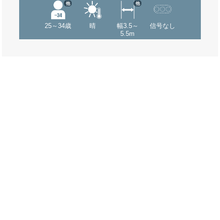
他
他
25～34歳
晴
幅3.5～
信号なし
5.5m