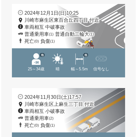
2024年12月1日(日)10:25
川崎市麻生区東百合丘四丁目 付近
車両相互 中破事故
普通乗用車
普通自動二輪大
(1)
(1)
死亡
負傷
(0)
(1)
他
他
25～34歳
晴
幅～5.5m
信号なし
2024年11月30日(土)17:57
川崎市麻生区上麻生三丁目 付近
車両相互 小破事故
普通乗用車
(2)
死亡
負傷
(0)
(1)