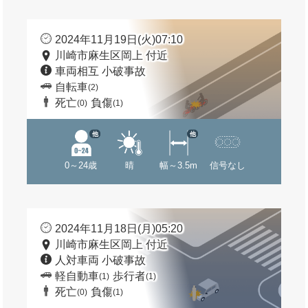
2024年11月19日(火)07:10
川崎市麻生区岡上 付近
車両相互 小破事故
自転車
(2)
死亡
負傷
(0)
(1)
他
他
0～24歳
晴
幅～3.5m
信号なし
2024年11月18日(月)05:20
川崎市麻生区岡上 付近
人対車両 小破事故
軽自動車
歩行者
(1)
(1)
死亡
負傷
(0)
(1)