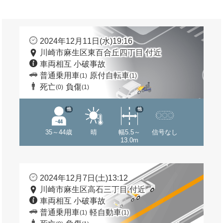
2024年12月11日(水)19:16
川崎市麻生区東百合丘四丁目 付近
車両相互 小破事故
普通乗用車
原付自転車
(1)
(1)
死亡
負傷
(0)
(1)
他
他
35～44歳
晴
幅5.5～
信号なし
13.0m
2024年12月7日(土)13:12
川崎市麻生区高石三丁目 付近
車両相互 小破事故
普通乗用車
軽自動車
(1)
(1)