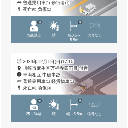
普通乗用車
歩行者
(1)
(1)
死亡
負傷
(0)
(1)
他
他
75歳以上
晴
幅3.5～
信号なし
5.5m
2024年12月1日(日)17:10
川崎市麻生区万福寺四丁目 付近
車両相互 中破事故
普通乗用車
軽貨物車
(1)
(1)
死亡
負傷
(0)
(3)
他
他
25～34歳
晴
幅～5.5m
信号なし