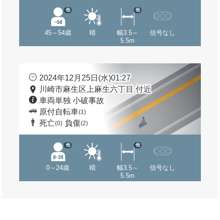
他
他
45～54歳
晴
幅3.5～
信号なし
5.5m
2024年12月25日(水)01:27
川崎市麻生区上麻生六丁目 付近
車両単独 小破事故
原付自転車
(1)
死亡
負傷
(0)
(2)
他
他
0～24歳
晴
幅3.5～
信号なし
5.5m