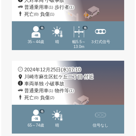
人対車両 小破事故
普通乗用車
歩行者
(1)
(1)
死亡
負傷
(0)
(1)
他
他
35～44歳
晴
幅5.5～
３灯式信号
13.0m
2024年12月25日(水)17:10
川崎市麻生区虹ケ丘二丁目 付近
車両単独 小破事故
普通乗用車
物件等
(1)
(1)
死亡
負傷
(0)
(2)
他
65～74歳
晴
信号なし