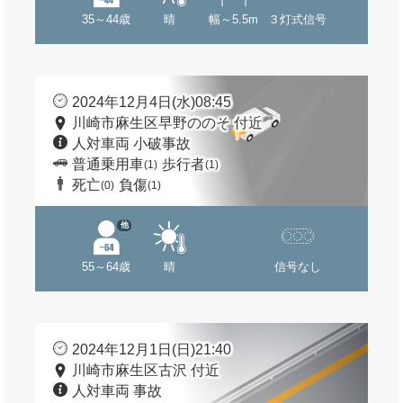
35～44歳
晴
幅～5.5m
３灯式信号
2024年12月4日(水)08:45
川崎市麻生区早野ののそ 付近
人対車両 小破事故
普通乗用車
歩行者
(1)
(1)
死亡
負傷
(0)
(1)
他
55～64歳
晴
信号なし
2024年12月1日(日)21:40
川崎市麻生区古沢 付近
人対車両 事故