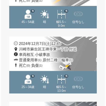
死亡
負傷
(0)
(1)
他
他
45～54歳
晴
幅5.5～
信号なし
9.0m
2024年12月7日(土)12:45
川崎市麻生区王禅寺東一丁目 付近
車両相互 小破事故
普通乗用車
原付二種二輪車
(1)
(1)
死亡
負傷
(0)
(1)
他
他
25～34歳
晴
幅5.5～
信号なし
13.0m