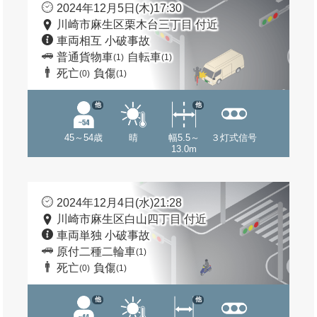
2024年12月5日(木)17:30
川崎市麻生区栗木台三丁目 付近
車両相互 小破事故
普通貨物車
自転車
(1)
(1)
死亡
負傷
(0)
(1)
他
他
45～54歳
晴
幅5.5～
３灯式信号
13.0m
2024年12月4日(水)21:28
川崎市麻生区白山四丁目 付近
車両単独 小破事故
原付二種二輪車
(1)
死亡
負傷
(0)
(1)
他
他