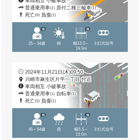
車両相互 小破事故
普通乗用車
原付二種二輪車
(1)
(1)
死亡
負傷
(0)
(1)
他
他
25～34歳
晴
幅13.0～
３灯式信号
19.5m
2024年11月21日(木)09:50
川崎市麻生区片平一丁目 付近
車両相互 小破事故
普通乗用車
自転車
(1)
(1)
死亡
負傷
(0)
(1)
他
他
45～54歳
雨
幅5.5～
３灯式信号
13.0m