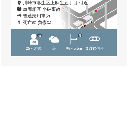
川崎市麻生区上麻生五丁目 付近
車両相互 小破事故
普通乗用車
(2)
死亡
負傷
(0)
(1)
他
他
25～34歳
曇
幅～5.5m
３灯式信号