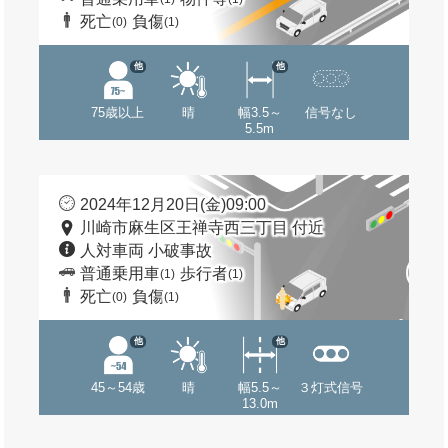
死亡
負傷
(0)
(1)
他
他
75歳以上
晴
幅3.5～
信号なし
5.5m
2024年12月20日(金)09:00
川崎市麻生区王禅寺西三丁目 付近
人対車両 小破事故
普通乗用車
歩行者
(1)
(1)
死亡
負傷
(0)
(1)
他
他
45～54歳
晴
幅5.5～
３灯式信号
13.0m