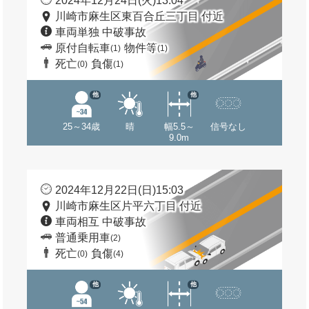
2024年12月24日(火)13:04
川崎市麻生区東百合丘三丁目 付近
車両単独 中破事故
原付自転車
物件等
(1)
(1)
死亡
負傷
(0)
(1)
他
他
25～34歳
晴
幅5.5～
信号なし
9.0m
2024年12月22日(日)15:03
川崎市麻生区片平六丁目 付近
車両相互 中破事故
普通乗用車
(2)
死亡
負傷
(0)
(4)
他
他