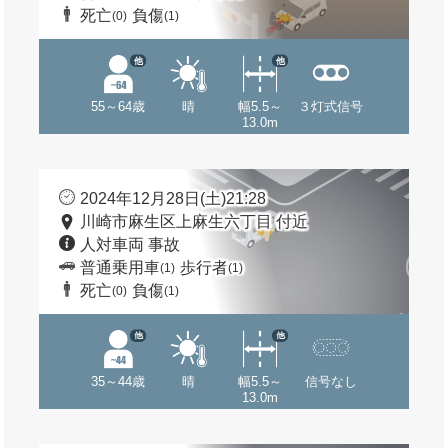
死亡
負傷
(0)
(1)
他
他
55～64歳
晴
幅5.5～
３灯式信号
13.0m
2024年12月28日(土)21:28
川崎市麻生区上麻生六丁目 付近
人対車両 事故
普通乗用車
歩行者
(1)
(1)
死亡
負傷
(0)
(1)
他
他
35～44歳
晴
幅5.5～
信号なし
13.0m