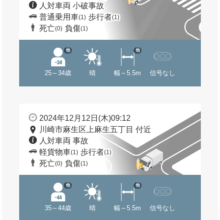
人対車両 小破事故
普通乗用車
歩行者
(1)
(1)
死亡
負傷
(0)
(1)
他
他
25～34歳
晴
幅～5.5m
信号なし
2024年12月12日(木)09:12
川崎市麻生区上麻生五丁目 付近
人対車両 事故
軽貨物車
歩行者
(1)
(1)
死亡
負傷
(0)
(1)
他
他
35～44歳
晴
幅～5.5m
信号なし