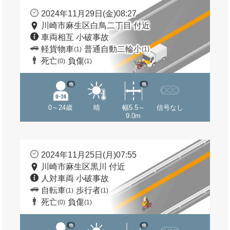
2024年11月29日(金)08:27
川崎市麻生区白鳥二丁目 付近
車両相互 小破事故
軽貨物車
普通自動二輪小
(1)
(1)
死亡
負傷
(0)
(1)
他
他
0～24歳
晴
幅5.5～
信号なし
9.0m
2024年11月25日(月)07:55
川崎市麻生区黒川 付近
人対車両 小破事故
自転車
歩行者
(1)
(1)
死亡
負傷
(0)
(1)
他
他