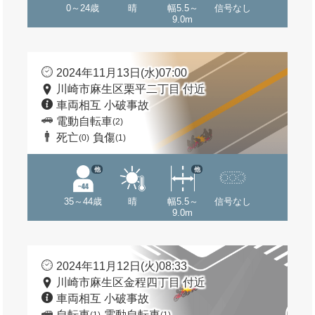
0～24歳
晴
幅5.5～
信号なし
9.0m
2024年11月13日(水)07:00
川崎市麻生区栗平二丁目 付近
車両相互 小破事故
電動自転車
(2)
死亡
負傷
(0)
(1)
他
他
35～44歳
晴
幅5.5～
信号なし
9.0m
2024年11月12日(火)08:33
川崎市麻生区金程四丁目 付近
車両相互 小破事故
自転車
電動自転車