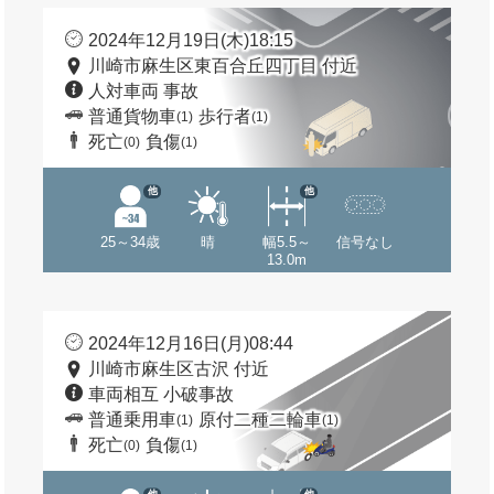
2024年12月19日(木)18:15
川崎市麻生区東百合丘四丁目 付近
人対車両 事故
普通貨物車
歩行者
(1)
(1)
死亡
負傷
(0)
(1)
他
他
25～34歳
晴
幅5.5～
信号なし
13.0m
2024年12月16日(月)08:44
川崎市麻生区古沢 付近
車両相互 小破事故
普通乗用車
原付二種二輪車
(1)
(1)
死亡
負傷
(0)
(1)