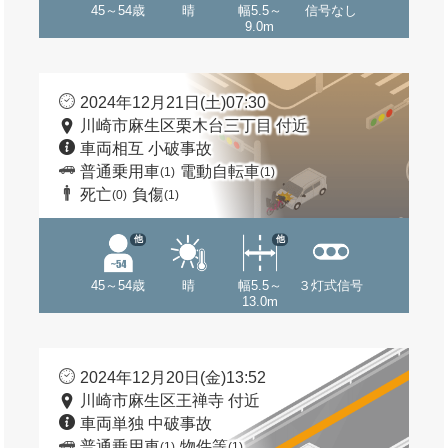
45～54歳
晴
幅5.5～
信号なし
9.0m
2024年12月21日(土)07:30
川崎市麻生区栗木台三丁目 付近
車両相互 小破事故
普通乗用車
電動自転車
(1)
(1)
死亡
負傷
(0)
(1)
他
他
45～54歳
晴
幅5.5～
３灯式信号
13.0m
2024年12月20日(金)13:52
川崎市麻生区王禅寺 付近
車両単独 中破事故
普通乗用車
物件等
(1)
(1)