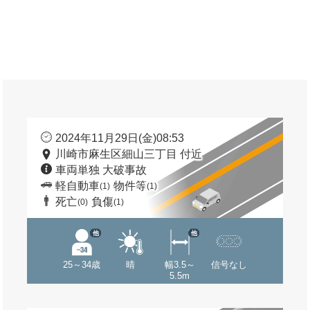
2024年11月29日(金)08:53
川崎市麻生区細山三丁目 付近
車両単独 大破事故
軽自動車
物件等
(1)
(1)
死亡
負傷
(0)
(1)
他
他
25～34歳
晴
幅3.5～
信号なし
5.5m