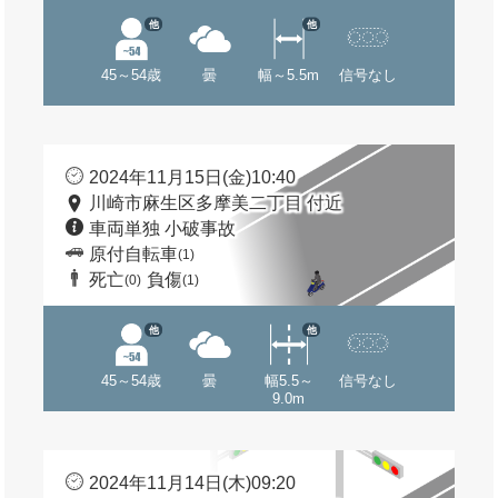
他
他
45～54歳
曇
幅～5.5m
信号なし
2024年11月15日(金)10:40
川崎市麻生区多摩美二丁目 付近
車両単独 小破事故
原付自転車
(1)
死亡
負傷
(0)
(1)
他
他
45～54歳
曇
幅5.5～
信号なし
9.0m
2024年11月14日(木)09:20