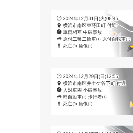
2024年12月31日(火)08:45
横浜市南区東蒔田町 付近
車両相互 中破事故
原付二種二輪車
原付自転車
(1)
(1)
死亡
負傷
(0)
(1)
2024年12月29日(日)12:55
横浜市南区井土ケ谷下町 付近
人対車両 小破事故
軽自動車
歩行者
(1)
(1)
死亡
負傷
(0)
(1)