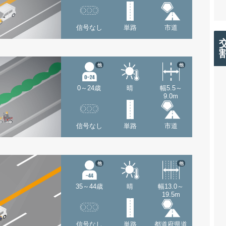
信号なし
単路
市道
他
他
0～24歳
晴
幅5.5～
9.0m
信号なし
単路
市道
他
他
35～44歳
晴
幅13.0～
19.5m
信号なし
単路
都道府県道