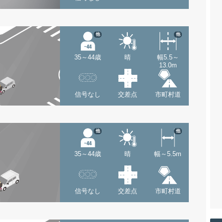
他
他
35～44歳
晴
幅5.5～
13.0m
信号なし
交差点
市町村道
他
他
35～44歳
晴
幅～5.5m
信号なし
交差点
市町村道