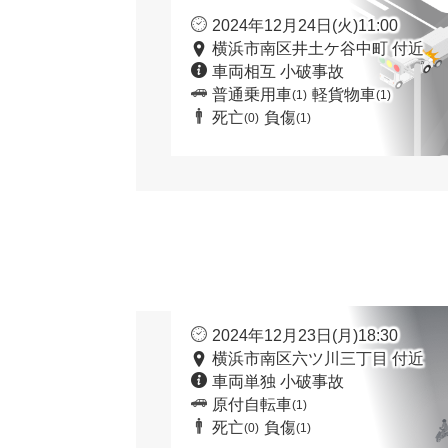
2024年12月24日(火)11:00
横浜市南区井土ケ谷中町 付近
車両相互 小破事故
普通乗用車
軽貨物車
(1)
(1)
死亡
負傷
(0)
(1)
2024年12月23日(月)18:30
横浜市南区六ツ川三丁目 付近
車両単独 小破事故
原付自転車
(1)
死亡
負傷
(0)
(1)