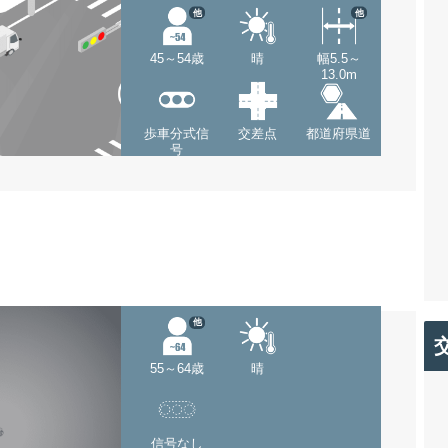
他
他
45～54歳
晴
幅5.5～
13.0m
歩車分式信
交差点
都道府県道
号
他
55～64歳
晴
信号なし