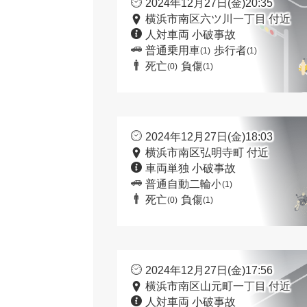
2024年12月27日(金)20:35
横浜市南区六ツ川一丁目 付近
人対車両 小破事故
普通乗用車
歩行者
(1)
(1)
死亡
負傷
(0)
(1)
2024年12月27日(金)18:03
横浜市南区弘明寺町 付近
車両単独 小破事故
普通自動二輪小
(1)
死亡
負傷
(0)
(1)
2024年12月27日(金)17:56
横浜市南区山元町一丁目 付近
人対車両 小破事故