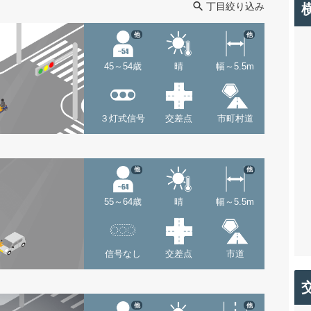
丁目絞り込み
他
他
45～54歳
晴
幅～5.5m
３灯式信号
交差点
市町村道
他
他
55～64歳
晴
幅～5.5m
信号なし
交差点
市道
他
他