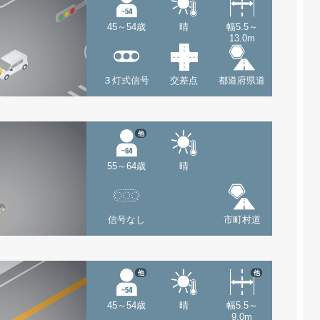
45～54歳
晴
幅5.5～
13.0m
３灯式信号
交差点
都道府県道
他
55～64歳
晴
信号なし
市町村道
他
他
45～54歳
晴
幅5.5～
9.0m