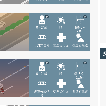
他
他
0～24歳
晴
幅5.5～
9.0m
３灯式信号
交差点付近
都道府県道
他
他
0～24歳
晴
幅13.0～
19.5m
歩車分式信
交差点付近
都道府県道
号