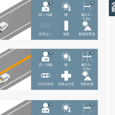
他
他
65～74歳
晴
幅3.5～
5.5m
信号なし
単路
都道府県道
他
他
25～34歳
晴
幅5.5～
9.0m
３灯式信号
交差点付近
市町村道
他
他