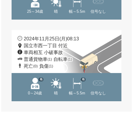
25～34歳
晴
幅～5.5m
信号なし
2024年11月25日(月)08:13
国立市西一丁目 付近
車両相互 小破事故
普通貨物車
自転車
(1)
(1)
死亡
負傷
(0)
(1)
他
他
0～24歳
晴
幅～5.5m
信号なし