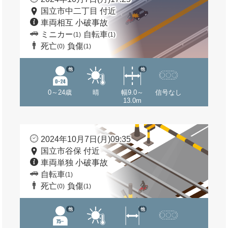
国立市中二丁目 付近
車両相互 小破事故
ミニカー
自転車
(1)
(1)
死亡
負傷
(0)
(1)
他
他
0～24歳
晴
幅9.0～
信号なし
13.0m
2024年10月7日(月)09:35
国立市谷保 付近
車両単独 小破事故
自転車
(1)
死亡
負傷
(0)
(1)
他
他