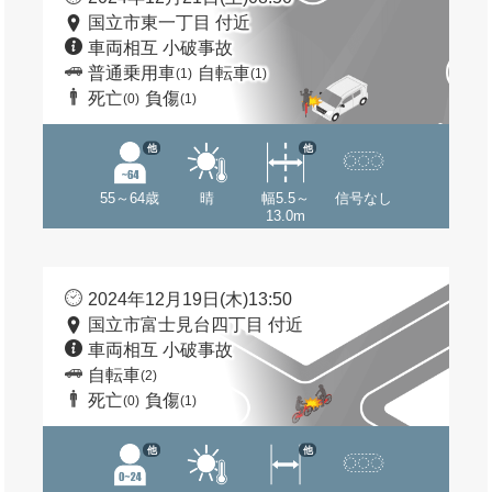
国立市東一丁目 付近
車両相互 小破事故
普通乗用車
自転車
(1)
(1)
死亡
負傷
(0)
(1)
他
他
55～64歳
晴
幅5.5～
信号なし
13.0m
2024年12月19日(木)13:50
国立市富士見台四丁目 付近
車両相互 小破事故
自転車
(2)
死亡
負傷
(0)
(1)
他
他