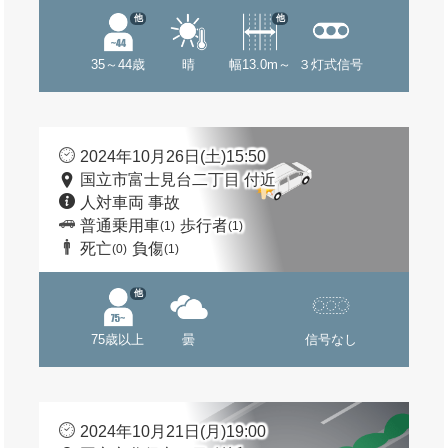
他
他
35～44歳
晴
幅13.0m～
３灯式信号
2024年10月26日(土)15:50
国立市富士見台二丁目 付近
人対車両 事故
普通乗用車
歩行者
(1)
(1)
死亡
負傷
(0)
(1)
他
75歳以上
曇
信号なし
2024年10月21日(月)19:00