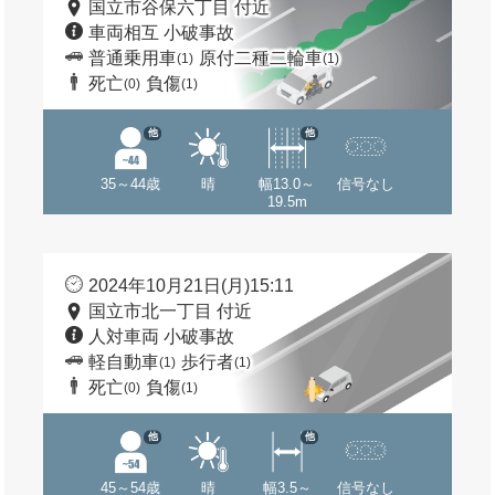
国立市谷保六丁目 付近
車両相互 小破事故
普通乗用車
原付二種二輪車
(1)
(1)
死亡
負傷
(0)
(1)
他
他
35～44歳
晴
幅13.0～
信号なし
19.5m
2024年10月21日(月)15:11
国立市北一丁目 付近
人対車両 小破事故
軽自動車
歩行者
(1)
(1)
死亡
負傷
(0)
(1)
他
他
45～54歳
晴
幅3.5～
信号なし