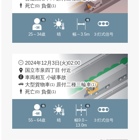
死亡
負傷
(0)
(1)
他
他
25～34歳
晴
幅～3.5m
３灯式信号
2024年12月3日(火)02:00
国立市泉四丁目 付近
車両相互 小破事故
大型貨物車
原付二種二輪車
(1)
(1)
死亡
負傷
(0)
(1)
他
他
55～64歳
晴
幅9.0～
３灯式信号
13.0m