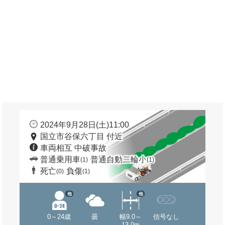
2024年9月28日(土)11:00
国立市谷保六丁目 付近
車両相互 中破事故
普通乗用車
普通自動二輪小
(1)
(1)
死亡
負傷
(0)
(1)
他
他
0～24歳
曇
幅9.0～
信号なし
13.0m