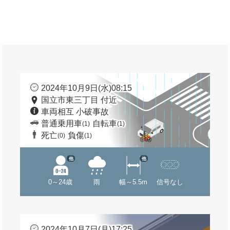
2024年10月9日(水)08:15
国立市東三丁目 付近
車両相互 小破事故
普通乗用車
自転車
(1)
(1)
死亡
負傷
(0)
(1)
他
他
0～24歳
雨
幅～5.5m
信号なし
2024年10月7日(月)17:25