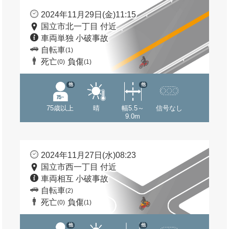
2024年11月29日(金)11:15
国立市北一丁目 付近
車両単独 小破事故
自転車
(1)
死亡
負傷
(0)
(1)
他
他
75歳以上
晴
幅5.5～
信号なし
9.0m
2024年11月27日(水)08:23
国立市西一丁目 付近
車両相互 小破事故
自転車
(2)
死亡
負傷
(0)
(1)
他
他