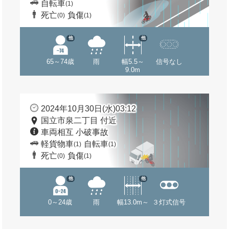
自転車
(1)
死亡
負傷
(0)
(1)
他
他
65～74歳
雨
幅5.5～
信号なし
9.0m
2024年10月30日(水)03:12
国立市泉二丁目 付近
車両相互 小破事故
軽貨物車
自転車
(1)
(1)
死亡
負傷
(0)
(1)
他
他
0～24歳
雨
幅13.0m～
３灯式信号