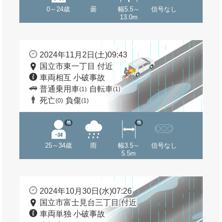
0～24歳
曇
幅5.5～
信号なし
13.0m
2024年11月2日(土)09:43
国立市東一丁目 付近
車両相互 小破事故
普通乗用車
自転車
(1)
(1)
死亡
負傷
(0)
(1)
他
他
25～34歳
雨
幅3.5～
信号なし
5.5m
2024年10月30日(水)07:26
国立市富士見台三丁目 付近
車両単独 小破事故