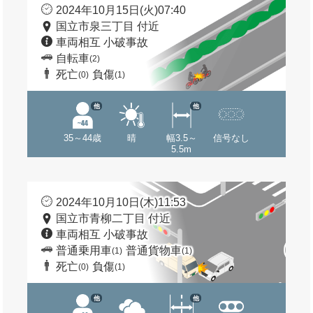
2024年10月15日(火)07:40
国立市泉三丁目 付近
車両相互 小破事故
自転車
(2)
死亡
負傷
(0)
(1)
他
他
35～44歳
晴
幅3.5～
信号なし
5.5m
2024年10月10日(木)11:53
国立市青柳二丁目 付近
車両相互 小破事故
普通乗用車
普通貨物車
(1)
(1)
死亡
負傷
(0)
(1)
他
他