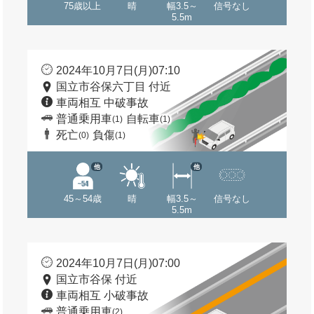
75歳以上
晴
幅3.5～
信号なし
5.5m
2024年10月7日(月)07:10
国立市谷保六丁目 付近
車両相互 中破事故
普通乗用車
自転車
(1)
(1)
死亡
負傷
(0)
(1)
他
他
45～54歳
晴
幅3.5～
信号なし
5.5m
2024年10月7日(月)07:00
国立市谷保 付近
車両相互 小破事故
普通乗用車
(2)