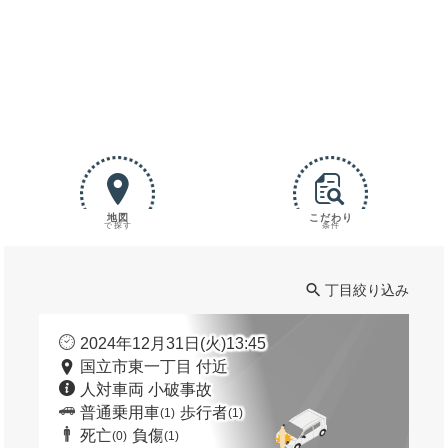
地図
こだわり
で探す
条件
丁目絞り込み
2024年12月31日(火)13:45
国立市東一丁目 付近
人対車両 小破事故
普通乗用車
歩行者
(1)
(1)
死亡
負傷
(0)
(1)