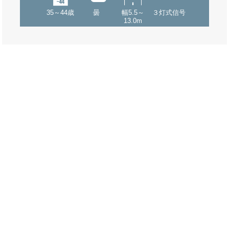
35～44歳
曇
幅5.5～
３灯式信号
13.0m