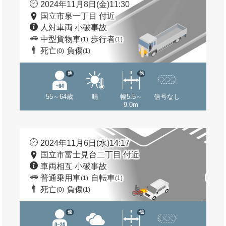
2024年11月8日(金)11:30
国立市泉一丁目 付近
人対車両 小破事故
中型貨物車
歩行者
(1)
(1)
死亡
負傷
(0)
(1)
他
他
55～64歳
晴
幅5.5～
信号なし
9.0m
2024年11月6日(水)14:17
国立市富士見台二丁目 付近
車両相互 小破事故
普通乗用車
自転車
(1)
(1)
死亡
負傷
(0)
(1)
他
他