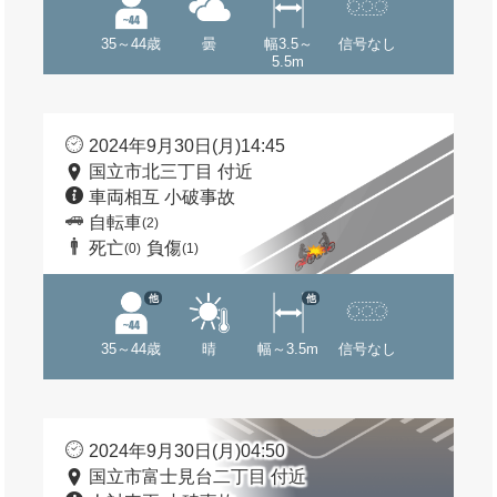
35～44歳
曇
幅3.5～
信号なし
5.5m
2024年9月30日(月)14:45
国立市北三丁目 付近
車両相互 小破事故
自転車
(2)
死亡
負傷
(0)
(1)
他
他
35～44歳
晴
幅～3.5m
信号なし
2024年9月30日(月)04:50
国立市富士見台二丁目 付近