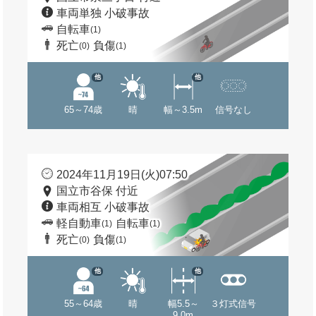
車両単独 小破事故
自転車
(1)
死亡
負傷
(0)
(1)
他
他
65～74歳
晴
幅～3.5m
信号なし
2024年11月19日(火)07:50
国立市谷保 付近
車両相互 小破事故
軽自動車
自転車
(1)
(1)
死亡
負傷
(0)
(1)
他
他
55～64歳
晴
幅5.5～
３灯式信号
9.0m