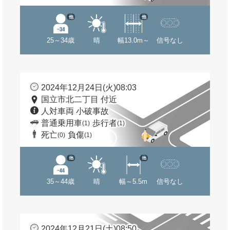
他
他
25～34歳
晴
幅13.0m～
信号なし
2024年12月24日(火)08:03
国立市北二丁目 付近
人対車両 小破事故
普通乗用車
歩行者
(1)
(1)
死亡
負傷
(0)
(1)
他
他
35～44歳
晴
幅～5.5m
信号なし
2024年12月21日(土)08:50