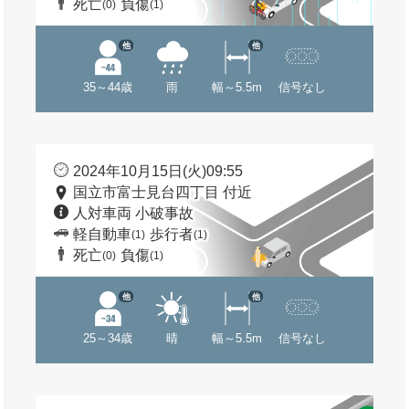
死亡
負傷
(0)
(1)
他
他
35～44歳
雨
幅～5.5m
信号なし
2024年10月15日(火)09:55
国立市富士見台四丁目 付近
人対車両 小破事故
軽自動車
歩行者
(1)
(1)
死亡
負傷
(0)
(1)
他
他
25～34歳
晴
幅～5.5m
信号なし