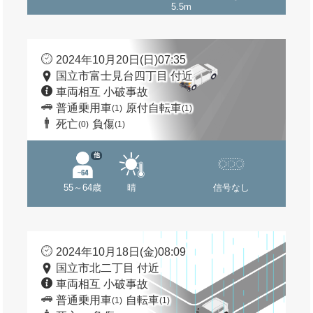
5.5m
2024年10月20日(日)07:35
国立市富士見台四丁目 付近
車両相互 小破事故
普通乗用車
原付自転車
(1)
(1)
死亡
負傷
(0)
(1)
他
55～64歳
晴
信号なし
2024年10月18日(金)08:09
国立市北二丁目 付近
車両相互 小破事故
普通乗用車
自転車
(1)
(1)