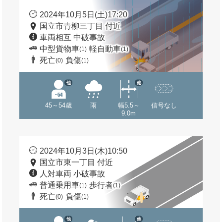
2024年10月5日(土)17:20
国立市青柳三丁目 付近
車両相互 中破事故
中型貨物車
軽自動車
(1)
(1)
死亡
負傷
(0)
(1)
他
他
45～54歳
雨
幅5.5～
信号なし
9.0m
2024年10月3日(木)10:50
国立市東一丁目 付近
人対車両 小破事故
普通乗用車
歩行者
(1)
(1)
死亡
負傷
(0)
(1)
他
他