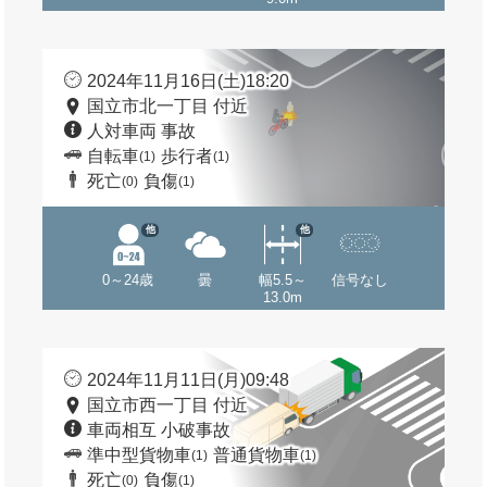
2024年11月16日(土)18:20
国立市北一丁目 付近
人対車両 事故
自転車
歩行者
(1)
(1)
死亡
負傷
(0)
(1)
他
他
0～24歳
曇
幅5.5～
信号なし
13.0m
2024年11月11日(月)09:48
国立市西一丁目 付近
車両相互 小破事故
準中型貨物車
普通貨物車
(1)
(1)
死亡
負傷
(0)
(1)