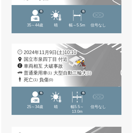
他
他
35～44歳
晴
幅～5.5m
信号なし
2024年11月9日(土)10:10
国立市泉四丁目 付近
車両相互 大破事故
普通乗用車
大型自動二輪大
(1)
(1)
死亡
負傷
(1)
(0)
他
他
25～34歳
晴
幅5.5～
信号なし
13.0m