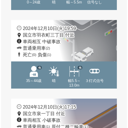
0～24歳
晴
幅～5.5m
信号なし
2024年12月10日(火)19:59
国立市羽衣町三丁目 付近
車両相互 中破事故
普通乗用車
(2)
死亡
負傷
(0)
(1)
他
他
35～44歳
晴
幅5.5～
３灯式信号
13.0m
2024年12月10日(火)17:15
国立市泉一丁目 付近
車両相互 小破事故
普通乗用車
原付二種二輪車
(1)
(1)