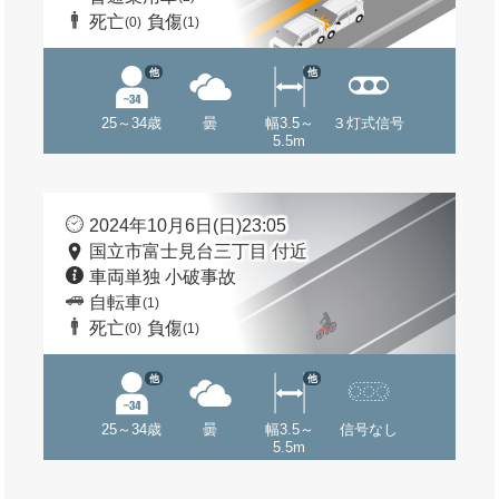
死亡
負傷
(0)
(1)
他
他
25～34歳
曇
幅3.5～
３灯式信号
5.5m
2024年10月6日(日)23:05
国立市富士見台三丁目 付近
車両単独 小破事故
自転車
(1)
死亡
負傷
(0)
(1)
他
他
25～34歳
曇
幅3.5～
信号なし
5.5m