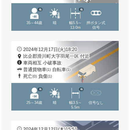
他
他
35～44歳
晴
幅5.5～
押ボタン式
13.0m
信号
2024年12月17日(火)18:20
比企郡滑川町大字羽尾一区 付近
車両相互 小破事故
普通貨物車
自転車
(1)
(1)
死亡
負傷
(0)
(1)
他
他
25～34歳
晴
幅3.5～
信号なし
5.5m
2024年12月12日(木)15:51