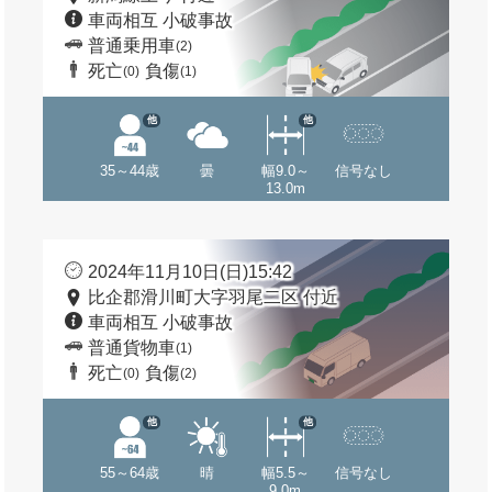
車両相互 小破事故
普通乗用車
(2)
死亡
負傷
(0)
(1)
他
他
35～44歳
曇
幅9.0～
信号なし
13.0m
2024年11月10日(日)15:42
比企郡滑川町大字羽尾二区 付近
車両相互 小破事故
普通貨物車
(1)
死亡
負傷
(0)
(2)
他
他
55～64歳
晴
幅5.5～
信号なし
9.0m