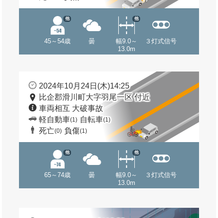
他
他
45～54歳
曇
幅9.0～
３灯式信号
13.0m
2024年10月24日(木)14:25
比企郡滑川町大字羽尾一区 付近
車両相互 大破事故
軽自動車
自転車
(1)
(1)
死亡
負傷
(0)
(1)
他
他
65～74歳
曇
幅9.0～
３灯式信号
13.0m