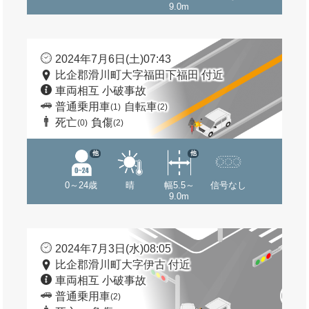
9.0m
2024年7月6日(土)07:43
比企郡滑川町大字福田下福田 付近
車両相互 小破事故
普通乗用車
自転車
(1)
(2)
死亡
負傷
(0)
(2)
他
他
0～24歳
晴
幅5.5～
信号なし
9.0m
2024年7月3日(水)08:05
比企郡滑川町大字伊古 付近
車両相互 小破事故
普通乗用車
(2)