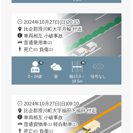
2024年10月27日(日)20:15
比企郡滑川町大字月輪 付近
車両相互 小破事故
普通乗用車
(2)
死亡
負傷
(0)
(2)
他
他
0～24歳
曇
幅13.0～
信号なし
19.5m
2024年10月27日(日)09:10
比企郡滑川町大字福田下福田 付近
車両相互 小破事故
普通貨物車
軽自動車
(1)
(1)
死亡
負傷
(0)
(1)