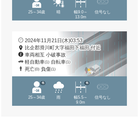
25～34歳
晴
幅9.0～
信号なし
13.0m
2024年11月21日(木)03:53
比企郡滑川町大字福田下福田 付近
車両相互 小破事故
軽自動車
自転車
(1)
(1)
死亡
負傷
(0)
(1)
他
他
25～34歳
雨
幅5.5～
信号なし
9.0m