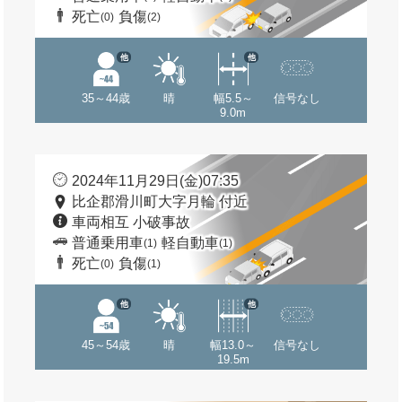
死亡
負傷
(0)
(2)
他
他
35～44歳
晴
幅5.5～
信号なし
9.0m
2024年11月29日(金)07:35
比企郡滑川町大字月輪 付近
車両相互 小破事故
普通乗用車
軽自動車
(1)
(1)
死亡
負傷
(0)
(1)
他
他
45～54歳
晴
幅13.0～
信号なし
19.5m