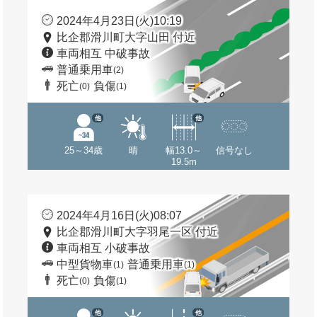
2024年4月23日(火)10:19
比企郡滑川町大字山田 付近
車両相互 中破事故
普通乗用車
(2)
死亡
負傷
(0)
(1)
他
他
25～34歳
晴
幅13.0～
信号なし
19.5m
2024年4月16日(火)08:07
比企郡滑川町大字羽尾一区 付近
車両相互 小破事故
中型貨物車
普通乗用車
(1)
(1)
死亡
負傷
(0)
(1)
他
他