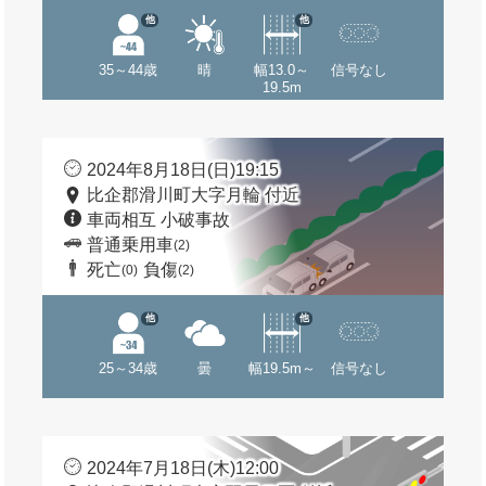
他
他
35～44歳
晴
幅13.0～
信号なし
19.5m
2024年8月18日(日)19:15
比企郡滑川町大字月輪 付近
車両相互 小破事故
普通乗用車
(2)
死亡
負傷
(0)
(2)
他
他
25～34歳
曇
幅19.5m～
信号なし
2024年7月18日(木)12:00