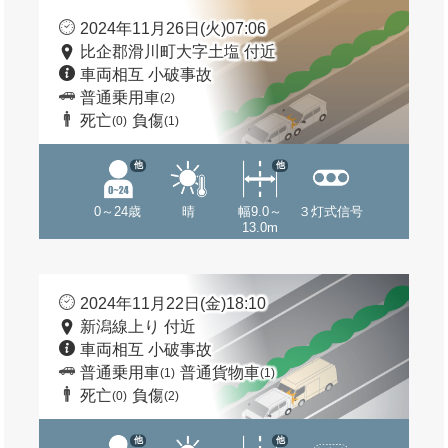
2024年11月26日(火)07:06
比企郡滑川町大字土塩 付近
車両相互 小破事故
普通乗用車
(2)
死亡
負傷
(0)
(1)
他
他
0～24歳
晴
幅9.0～
３灯式信号
13.0m
2024年11月22日(金)18:10
新潟線上り 付近
車両相互 小破事故
普通乗用車
普通貨物車
(1)
(1)
死亡
負傷
(0)
(2)
他
他