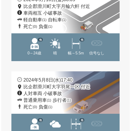
比企郡滑川町大字月輪六軒 付近
車両相互 小破事故
軽自動車
自転車
(1)
(1)
死亡
負傷
(0)
(1)
他
他
0～24歳
晴
幅～5.5m
信号なし
2024年5月8日(水)17:40
比企郡滑川町大字羽尾一区 付近
人対車両 小破事故
普通乗用車
歩行者
(1)
(1)
死亡
負傷
(0)
(1)
他
他