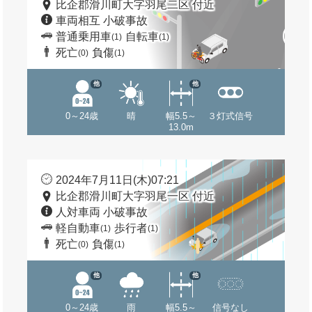
比企郡滑川町大字羽尾二区 付近
車両相互 小破事故
普通乗用車
自転車
(1)
(1)
死亡
負傷
(0)
(1)
他
他
0～24歳
晴
幅5.5～
３灯式信号
13.0m
2024年7月11日(木)07:21
比企郡滑川町大字羽尾一区 付近
人対車両 小破事故
軽自動車
歩行者
(1)
(1)
死亡
負傷
(0)
(1)
他
他
0～24歳
雨
幅5.5～
信号なし