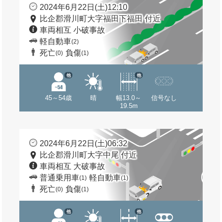
2024年6月22日(土)12:10
比企郡滑川町大字福田下福田 付近
車両相互 小破事故
軽自動車
(2)
死亡
負傷
(0)
(1)
他
他
45～54歳
晴
幅13.0～
信号なし
19.5m
2024年6月22日(土)06:32
比企郡滑川町大字中尾 付近
車両相互 大破事故
普通乗用車
軽自動車
(1)
(1)
死亡
負傷
(0)
(1)
他
他