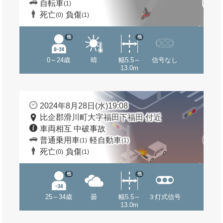
自転車
(1)
死亡
負傷
(0)
(1)
他
他
0～24歳
晴
幅5.5～
信号なし
13.0m
2024年8月28日(水)19:08
比企郡滑川町大字福田下福田 付近
車両相互 中破事故
普通乗用車
軽自動車
(1)
(1)
死亡
負傷
(0)
(1)
他
他
25～34歳
曇
幅5.5～
３灯式信号
13.0m