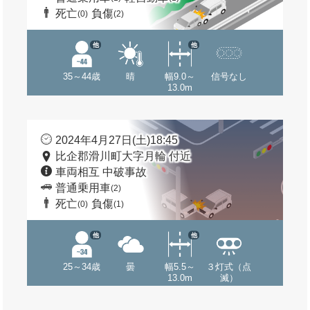
死亡
負傷
(0)
(2)
他
他
35～44歳
晴
幅9.0～
信号なし
13.0m
2024年4月27日(土)18:45
比企郡滑川町大字月輪 付近
車両相互 中破事故
普通乗用車
(2)
死亡
負傷
(0)
(1)
他
他
25～34歳
曇
幅5.5～
３灯式（点
13.0m
滅）