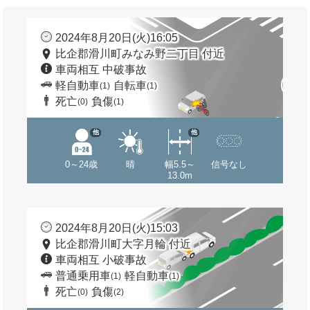
2024年8月20日(火)16:05
比企郡滑川町みなみ野二丁目 付近
車両相互 中破事故
軽自動車
自転車
(1)
(1)
死亡
負傷
(0)
(1)
他
他
0～24歳
晴
幅5.5～
信号なし
13.0m
2024年8月20日(火)15:03
比企郡滑川町大字月輪 付近
車両相互 小破事故
普通乗用車
軽自動車
(1)
(1)
死亡
負傷
(0)
(2)