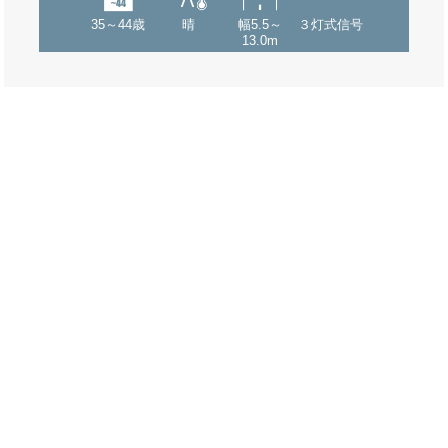
35～44歳
晴
幅5.5～
３灯式信号
13.0m