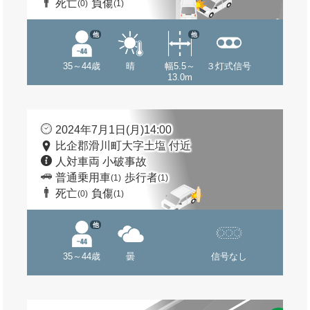
死亡
負傷
(0)
(1)
他
他
35～44歳
晴
幅5.5～
３灯式信号
13.0m
2024年7月1日(月)14:00
比企郡滑川町大字土塩 付近
人対車両 小破事故
普通乗用車
歩行者
(1)
(1)
死亡
負傷
(0)
(1)
他
35～44歳
曇
信号なし