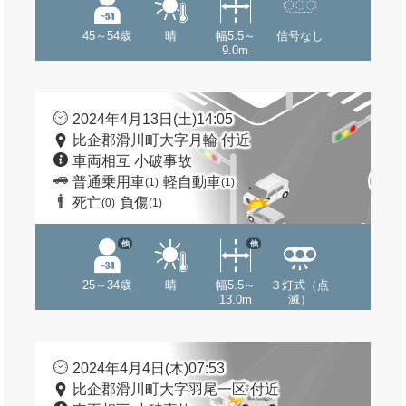
45～54歳
晴
幅5.5～
信号なし
9.0m
2024年4月13日(土)14:05
比企郡滑川町大字月輪 付近
車両相互 小破事故
普通乗用車
軽自動車
(1)
(1)
死亡
負傷
(0)
(1)
他
他
25～34歳
晴
幅5.5～
３灯式（点
13.0m
滅）
2024年4月4日(木)07:53
比企郡滑川町大字羽尾一区 付近