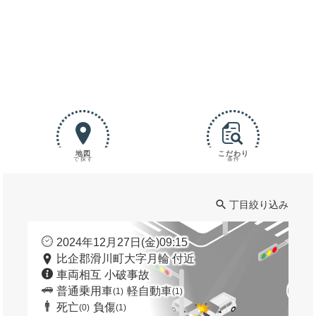
地図
こだわり
で探す
条件
丁目絞り込み
2024年12月27日(金)09:15
比企郡滑川町大字月輪 付近
車両相互 小破事故
普通乗用車
軽自動車
(1)
(1)
死亡
負傷
(0)
(1)