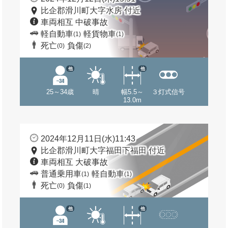
比企郡滑川町大字水房 付近
車両相互 中破事故
軽自動車
軽貨物車
(1)
(1)
死亡
負傷
(0)
(2)
他
他
25～34歳
晴
幅5.5～
３灯式信号
13.0m
2024年12月11日(水)11:43
比企郡滑川町大字福田下福田 付近
車両相互 大破事故
普通乗用車
軽自動車
(1)
(1)
死亡
負傷
(0)
(1)
他
他