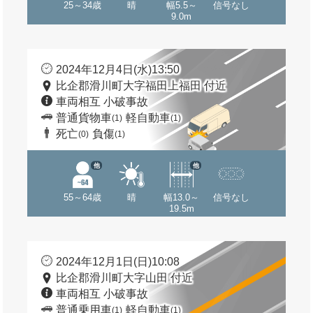
25～34歳
晴
幅5.5～
信号なし
9.0m
2024年12月4日(水)13:50
比企郡滑川町大字福田上福田 付近
車両相互 小破事故
普通貨物車
軽自動車
(1)
(1)
死亡
負傷
(0)
(1)
他
他
55～64歳
晴
幅13.0～
信号なし
19.5m
2024年12月1日(日)10:08
比企郡滑川町大字山田 付近
車両相互 小破事故
普通乗用車
軽自動車
(1)
(1)