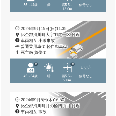
35～44歳
曇
幅5.5～
信号なし
13.0m
2024年9月15日(日)11:35
比企郡滑川町大字羽尾一区 付近
車両相互 小破事故
普通乗用車
軽自動車
(1)
(1)
死亡
負傷
(0)
(1)
他
他
45～54歳
晴
幅5.5～
信号なし
9.0m
2024年9月5日(木)16:50
比企郡滑川町月の輪四丁目 付近
車両相互 事故