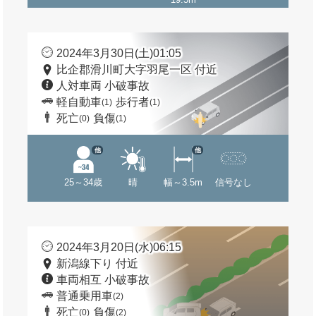
2024年3月30日(土)01:05
比企郡滑川町大字羽尾一区 付近
人対車両 小破事故
軽自動車
歩行者
(1)
(1)
死亡
負傷
(0)
(1)
他
他
25～34歳
晴
幅～3.5m
信号なし
2024年3月20日(水)06:15
新潟線下り 付近
車両相互 小破事故
普通乗用車
(2)
死亡
負傷
(0)
(2)