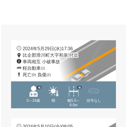
2024年5月29日(水)17:36
比企郡滑川町大字和泉 付近
車両相互 小破事故
軽自動車
(2)
死亡
負傷
(0)
(2)
他
他
0～24歳
晴
幅5.5～
信号なし
9.0m
2024年5月10日(金)08:05