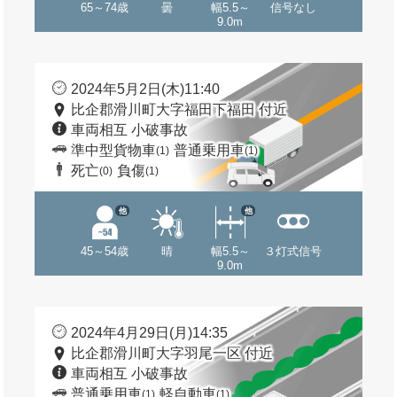
65～74歳
曇
幅5.5～
信号なし
9.0m
2024年5月2日(木)11:40
比企郡滑川町大字福田下福田 付近
車両相互 小破事故
準中型貨物車
普通乗用車
(1)
(1)
死亡
負傷
(0)
(1)
他
他
45～54歳
晴
幅5.5～
３灯式信号
9.0m
2024年4月29日(月)14:35
比企郡滑川町大字羽尾一区 付近
車両相互 小破事故
普通乗用車
軽自動車
(1)
(1)