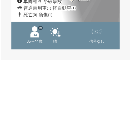
車両相互 小破事故
普通乗用車
軽自動車
(1)
(1)
死亡
負傷
(0)
(1)
他
35～44歳
晴
信号なし