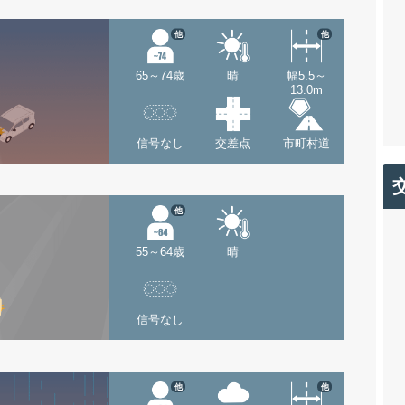
他
他
65～74歳
晴
幅5.5～
13.0m
信号なし
交差点
市町村道
他
55～64歳
晴
信号なし
他
他