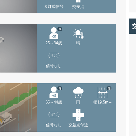
３灯式信号
交差点
他
25～34歳
晴
信号なし
他
他
35～44歳
雨
幅19.5m～
信号なし
交差点付近