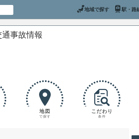
地域で探す
駅・路
交通事故情報
地図
こだわり
で探す
条件