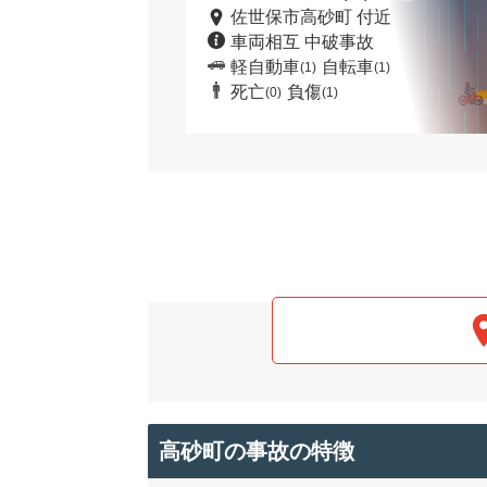
佐世保市高砂町 付近
車両相互 中破事故
軽自動車
自転車
(1)
(1)
死亡
負傷
(0)
(1)
高砂町の事故の特徴