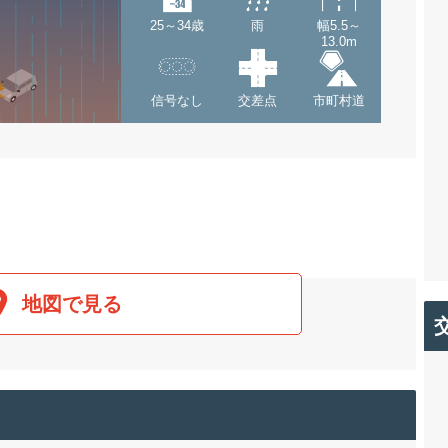
25～34歳
雨
幅5.5～
13.0m
信号なし
交差点
市町村道
地図で見る