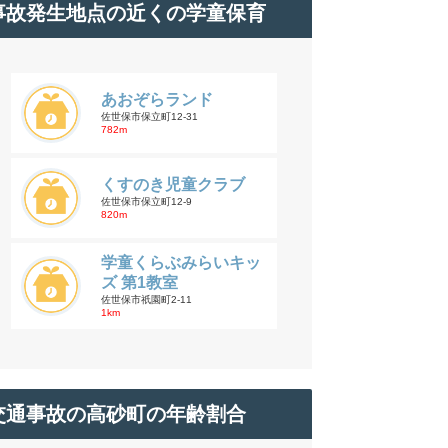
事故発生地点の近くの学童保育
あおぞらランド
佐世保市保立町12-31
782m
くすのき児童クラブ
佐世保市保立町12-9
820m
学童くらぶみらいキッ
ズ 第1教室
佐世保市祇園町2-11
1km
交通事故の高砂町の年齢割合