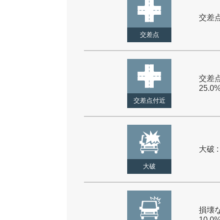
交差点 
交差点
交差点
25.0
交差点付近
大破 :
大破
損壊な
10.0