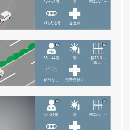
45～54歳
晴
幅13.0m～
３灯式信号
交差点
他
他
35～44歳
晴
幅13.0～
19.5m
信号なし
交差点付近
他
他
0～24歳
晴
幅13.0m～