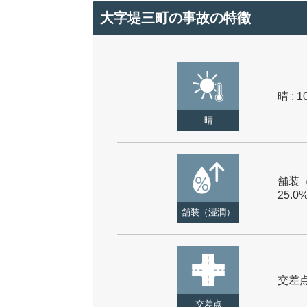
大字堤三町の事故の特徴
晴 : 1
晴
舗装（
25.0
舗装（湿潤）
交差点 
交差点