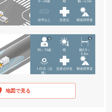
0～24歳
晴
幅～5.5m
信号なし
交差点
都道府県道
他
他
65～74歳
晴
幅3.5～
5.5m
１灯式（点
交差点付近
都道府県道
滅）
地図で見る