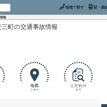
地域で探す
駅・路
故情報
堤三町の交通事故情報
地図
こだわり
で探す
条件