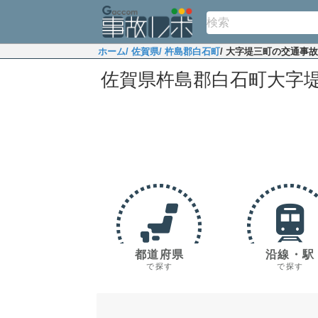
ホーム
/ 佐賀県
/ 杵島郡白石町
/ 大字堤三町の交通事
佐賀県杵島郡白石町大字
都道府県
沿線・駅
で探す
で探す