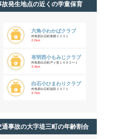
事故発生地点の近くの学童保育
六角小わかばクラブ
杵島郡白石町東郷２２３１
2.2km
有明西小もみじクラブ
杵島郡白石町戸ヶ里１４９３ー１
3.3km
白石小ひまわりクラブ
杵島郡白石町福田２３７１
3.7km
交通事故の大字堤三町の年齢割合