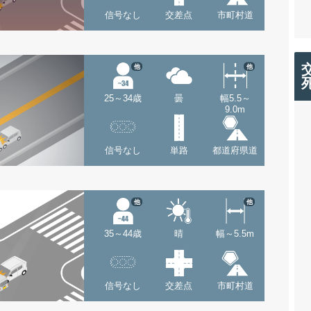
信号なし
交差点
市町村道
他
他
25～34歳
曇
幅5.5～
9.0m
信号なし
単路
都道府県道
他
他
35～44歳
晴
幅～5.5m
信号なし
交差点
市町村道