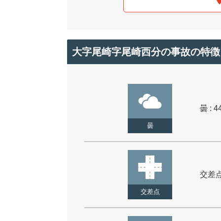
大字尾崎字尾崎西分の事故の特徴
曇 : 4
曇
交差点 
交差点