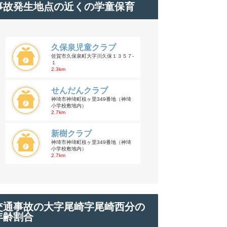
事故発生地点の近くの学童保育
久保泉児童クラブ
佐賀市久保泉町大字川久保１３５７-
１
2.3km
せんだんクラブ
神埼市神埼町枝ヶ里349番地（神埼
小学校敷地内）
2.7km
新樹クラブ
神埼市神埼町枝ヶ里349番地（神埼
小学校敷地内）
2.7km
交通事故の大字尾崎字尾崎西分の
年齢割合