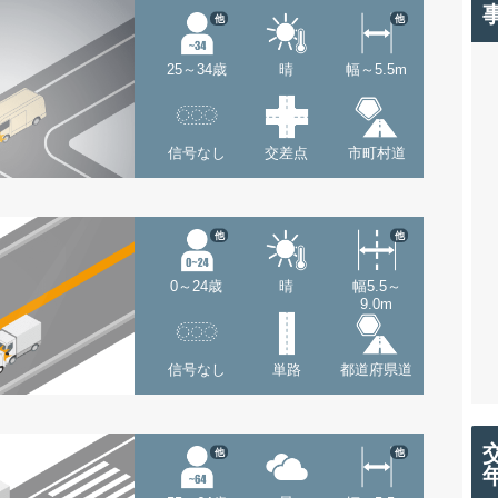
他
他
25～34歳
晴
幅～5.5m
信号なし
交差点
市町村道
他
他
0～24歳
晴
幅5.5～
9.0m
信号なし
単路
都道府県道
他
他