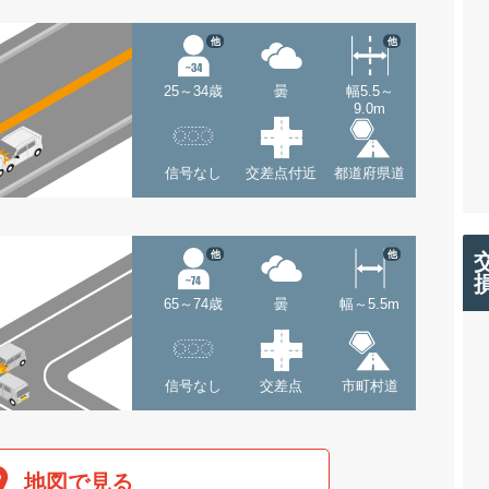
他
他
25～34歳
曇
幅5.5～
9.0m
信号なし
交差点付近
都道府県道
他
他
65～74歳
曇
幅～5.5m
信号なし
交差点
市町村道
地図で見る