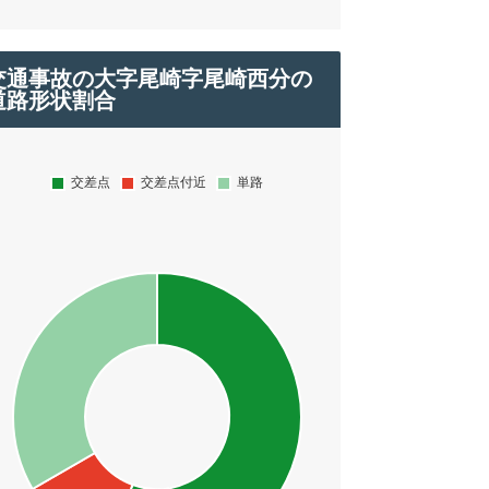
交通事故の大字尾崎字尾崎西分の
道路形状割合