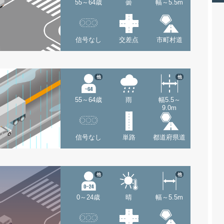
55～64歳
曇
幅～5.5m
信号なし
交差点
市町村道
他
他
55～64歳
雨
幅5.5～
9.0m
信号なし
単路
都道府県道
他
他
0～24歳
晴
幅～5.5m