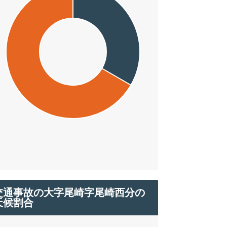
交通事故の大字尾崎字尾崎西分の
天候割合