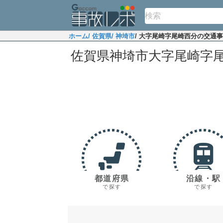
ホーム
/ 佐賀県
/ 神埼市
/ 大字尾崎字尾崎西分の交通
佐賀県神埼市大字尾崎字
都道府県
沿線・駅
で探す
で探す