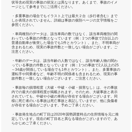
状等含め現実の事故の状況とは異なります。あくまで、事故のイメ
ージとして参考までにご活用ください。
・多重事故の場合でもイラスト上では最大２台（歩行者含む）まで
しか表現されていません。詳細は事故の個別ページの文字情報をご
参照ください。
・車両種別のデータは、該当車両の数ではなく、該当車両種別の関
わっている事故の件数となっています（例：1つの事故で2台以上の
普通自動車が衝突した場合でも1件とカウント）。また、不明車両が
含まれるため、現実の事故件数と一致しない場合がございます。ご
注意ください。
・年齢のデータは、該当年齢の人数ではなく、該当年齢人物の関わ
っている事故の件数となっています（例：1つの事故で2人以上の25
～34歳が関係している場合でも1件とカウント）。また、多重事故の
運転手や同乗者など、年齢不明の関係者も含まれるため、現実の事
故件数と一致しない場合がございます。ご注意ください。
・事故毎の損壊程度（大破・中破・小破・損害なし）は、その事故
内での最大の損壊程度が掲載されます。そのため、大破事故と表示
されていても、中破や小破の車両が存在する場合がございます。同
様に死亡者のいる事故は死亡事故と表記していますが、他に負傷者
が存在する場合がございます。予めご了承ください。
・事故発生地点の町丁目は2020年国勢調査時点の住所情報を元に推
定しています。現在の町丁目名と異なる場合がございますので、あ
らかじめご了承ください。