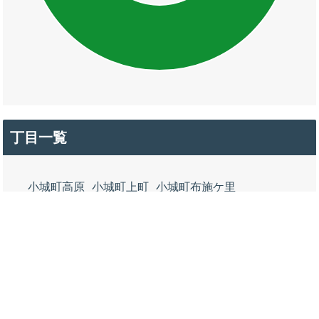
丁目一覧
小城町高原
小城町上町
小城町布施ケ里
小城町中町
小城町下町
小城町蛭子町
小城町鯖岡
小城町岡町
小城町正徳町
小城町朝日町
小城町大手町
小城町本町
小城町北小路
小城町西小路
小城町清水園
小城町東新町
小城町岩藏永泉寺
小城町岩藏二瀬川
小城町岩藏大日
小城町岩藏江里口
小城町岩藏馬場