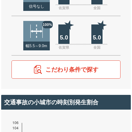
信号なし
佐賀県
全国
100%
5.0
5.0
幅5.5～9.0m
佐賀県
全国
こだわり条件で探す
交通事故の小城市の時刻別発生割合