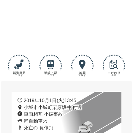
都道府県
沿線・駅
地図
こだわり
で探す
で探す
で探す
条件
2019年10月1日(火)13:45
小城市小城町栗原坂井 付近
車両相互 小破事故
軽自動車
(2)
死亡
負傷
(0)
(1)