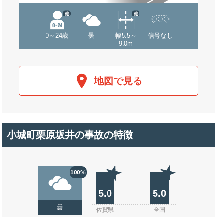
他
他
0～24歳
曇
幅5.5～
信号なし
9.0m
地図で見る
小城町栗原坂井の事故の特徴
100%
5.0
5.0
曇
佐賀県
全国