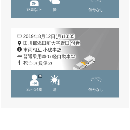
75歳以上
曇
信号なし
2019年8月12日(月)13:35
田川郡添田町大字野田 付近
車両相互 小破事故
普通乗用車
軽自動車
(1)
(1)
死亡
負傷
(0)
(2)
他
25～34歳
晴
信号なし