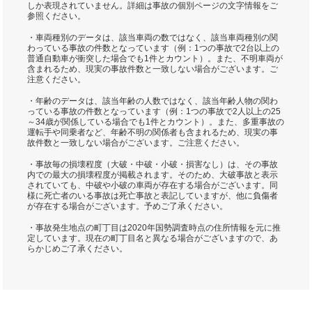
しか表現されていません。詳細は事故の個別ページの文字情報をご
参照ください。
・車両種別のデータは、該当車両の数ではなく、該当車両種別の関
わっている事故の件数となっています（例：1つの事故で2台以上の
普通自動車が衝突した場合でも1件とカウント）。また、不明車両が
含まれるため、現実の事故件数と一致しない場合がございます。ご
注意ください。
・年齢のデータは、該当年齢の人数ではなく、該当年齢人物の関わ
っている事故の件数となっています（例：1つの事故で2人以上の25
～34歳が関係している場合でも1件とカウント）。また、多重事故の
運転手や同乗者など、年齢不明の関係者も含まれるため、現実の事
故件数と一致しない場合がございます。ご注意ください。
・事故毎の損壊程度（大破・中破・小破・損害なし）は、その事故
内での最大の損壊程度が掲載されます。そのため、大破事故と表示
されていても、中破や小破の車両が存在する場合がございます。同
様に死亡者のいる事故は死亡事故と表記していますが、他に負傷者
が存在する場合がございます。予めご了承ください。
・事故発生地点の町丁目は2020年国勢調査時点の住所情報を元に推
定しています。現在の町丁目名と異なる場合がございますので、あ
らかじめご了承ください。