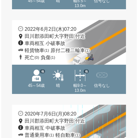
45～54歳
晴
幅5.5～
信号なし
13.0m
2022年6月2日(木)07:20
田川郡添田町大字野田 付近
車両相互 小破事故
軽貨物車
原付二種二輪車
(1)
(1)
死亡
負傷
(0)
(1)
他
他
45～54歳
晴
幅9.0～
信号なし
13.0m
2020年7月6日(月)08:20
田川郡添田町大字野田 付近
車両相互 中破事故
普通乗用車
軽自動車
(1)
(1)