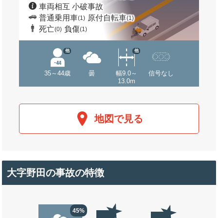
車両相互 小破事故
普通乗用車
原付自転車
(1)
(1)
死亡
負傷
(0)
(1)
他
他
35～44歳
曇
幅9.0～
信号なし
13.0m
地図で見る
大字野田の事故の特徴
45%