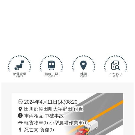
都道府県
沿線・駅
地図
こだわり
で探す
で探す
で探す
条件
2024年4月11日(木)08:20
田川郡添田町大字野田 付近
車両相互 中破事故
軽貨物車
小型農耕作業車
(1)
(1)
死亡
負傷
(0)
(1)