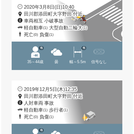
2020年3月8日(日)10:40
田川郡添田町大字野田 付近
車両相互 小破事故
軽自動車
大型自動二輪大
(1)
(1)
死亡
負傷
(0)
(1)
他
他
35～44歳
曇
幅～5.5m
信号なし
2019年12月5日(木)12:35
田川郡添田町大字野田 付近
人対車両 事故
軽自動車
歩行者
(1)
(1)
死亡
負傷
(0)
(1)
他