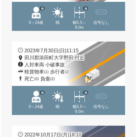
他
他
0～24歳
晴
幅5.5～
信号なし
9.0m
2023年7月30日(日)11:15
田川郡添田町大字野田 付近
人対車両 小破事故
軽貨物車
歩行者
(1)
(2)
死亡
負傷
(0)
(2)
他
他
0～24歳
晴
幅5.5～
信号なし
9.0m
2022年10月17日(月)18:10