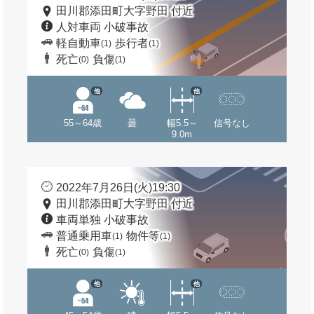
田川郡添田町大字野田 付近
人対車両 小破事故
軽自動車
歩行者
(1)
(1)
死亡
負傷
(0)
(1)
他
他
55～64歳
曇
幅5.5～
信号なし
9.0m
2022年7月26日(火)19:30
田川郡添田町大字野田 付近
車両単独 小破事故
普通乗用車
物件等
(1)
(1)
死亡
負傷
(0)
(1)
他
他