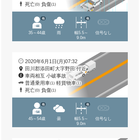
死亡
負傷
(0)
(1)
他
他
35～44歳
雨
幅5.5～
信号なし
9.0m
2020年6月1日(月)07:32
田川郡添田町大字野田 付近
車両相互 小破事故
普通乗用車
軽貨物車
(1)
(1)
死亡
負傷
(0)
(1)
他
他
45～54歳
曇
幅5.5～
信号なし
9.0m