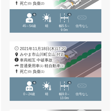
死亡
負傷
(0)
(2)
他
他
45～54歳
晴
幅5.5～
信号なし
9.0m
2021年11月18日(木)17:20
みやま市山川町立山 付近
車両相互 中破事故
普通乗用車
軽自動車
(1)
(1)
死亡
負傷
(0)
(1)
他
他
0～24歳
晴
幅9.0～
信号なし
13.0m