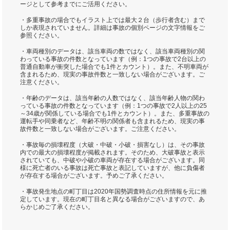
ージとして参考までにご活用ください。
・多重事故の場合でもイラスト上では最大２台（歩行者含む）まで
しか表現されていません。詳細は事故の個別ページの文字情報をご
参照ください。
・車両種別のデータは、該当車両の数ではなく、該当車両種別の関
わっている事故の件数となっています（例：1つの事故で2台以上の
普通自動車が衝突した場合でも1件とカウント）。また、不明車両が
含まれるため、現実の事故件数と一致しない場合がございます。ご
注意ください。
・年齢のデータは、該当年齢の人数ではなく、該当年齢人物の関わ
っている事故の件数となっています（例：1つの事故で2人以上の25
～34歳が関係している場合でも1件とカウント）。また、多重事故の
運転手や同乗者など、年齢不明の関係者も含まれるため、現実の事
故件数と一致しない場合がございます。ご注意ください。
・事故毎の損壊程度（大破・中破・小破・損害なし）は、その事故
内での最大の損壊程度が掲載されます。そのため、大破事故と表示
されていても、中破や小破の車両が存在する場合がございます。同
様に死亡者のいる事故は死亡事故と表記していますが、他に負傷者
が存在する場合がございます。予めご了承ください。
・事故発生地点の町丁目は2020年国勢調査時点の住所情報を元に推
定しています。現在の町丁目名と異なる場合がございますので、あ
らかじめご了承ください。