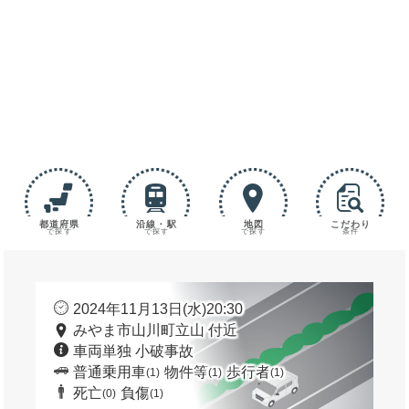
都道府県
沿線・駅
地図
こだわり
で探す
で探す
で探す
条件
2024年11月13日(水)20:30
みやま市山川町立山 付近
車両単独 小破事故
普通乗用車
物件等
歩行者
(1)
(1)
(1)
死亡
負傷
(0)
(1)