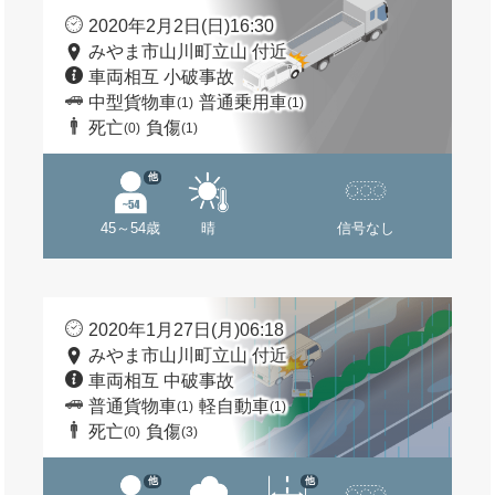
2020年2月2日(日)16:30
みやま市山川町立山 付近
車両相互 小破事故
中型貨物車
普通乗用車
(1)
(1)
死亡
負傷
(0)
(1)
他
45～54歳
晴
信号なし
2020年1月27日(月)06:18
みやま市山川町立山 付近
車両相互 中破事故
普通貨物車
軽自動車
(1)
(1)
死亡
負傷
(0)
(3)
他
他