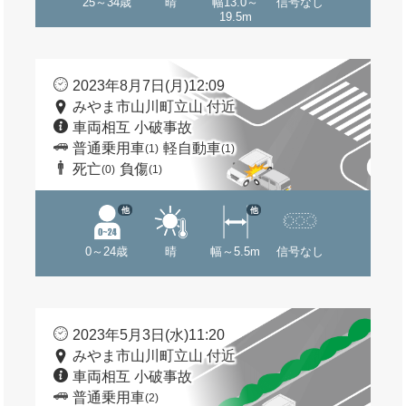
25～34歳
晴
幅13.0～
信号なし
19.5m
2023年8月7日(月)12:09
みやま市山川町立山 付近
車両相互 小破事故
普通乗用車
軽自動車
(1)
(1)
死亡
負傷
(0)
(1)
他
他
0～24歳
晴
幅～5.5m
信号なし
2023年5月3日(水)11:20
みやま市山川町立山 付近
車両相互 小破事故
普通乗用車
(2)