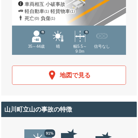
車両相互 小破事故
軽自動車
軽貨物車
(1)
(1)
死亡
負傷
(0)
(1)
他
他
35～44歳
晴
幅5.5～
信号なし
9.0m
地図で見る
山川町立山の事故の特徴
91%