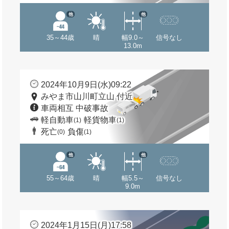
他
他
35～44歳
晴
幅9.0～
信号なし
13.0m
2024年10月9日(水)09:22
みやま市山川町立山 付近
車両相互 中破事故
軽自動車
軽貨物車
(1)
(1)
死亡
負傷
(0)
(1)
他
他
55～64歳
晴
幅5.5～
信号なし
9.0m
2024年1月15日(月)17:58