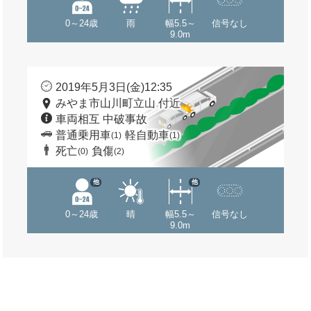
0～24歳
雨
幅5.5～
信号なし
9.0m
2019年5月3日(金)12:35
みやま市山川町立山 付近
車両相互 中破事故
普通乗用車
軽自動車
(1)
(1)
死亡
負傷
(0)
(2)
他
他
0～24歳
晴
幅5.5～
信号なし
9.0m