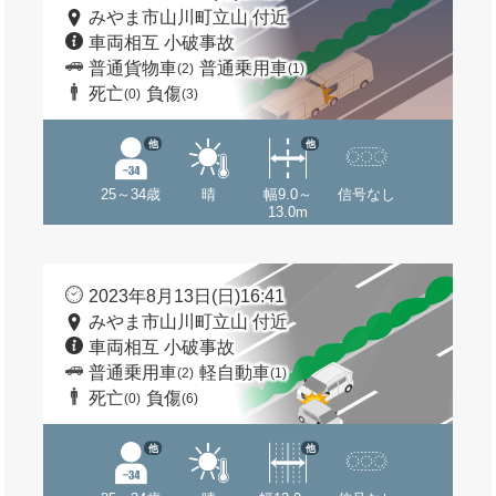
みやま市山川町立山 付近
車両相互 小破事故
普通貨物車
普通乗用車
(2)
(1)
死亡
負傷
(0)
(3)
他
他
25～34歳
晴
幅9.0～
信号なし
13.0m
2023年8月13日(日)16:41
みやま市山川町立山 付近
車両相互 小破事故
普通乗用車
軽自動車
(2)
(1)
死亡
負傷
(0)
(6)
他
他