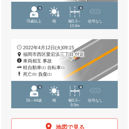
他
他
75歳以上
晴
幅5.5～
信号なし
13.0m
2022年4月12日(火)09:15
福岡市西区愛宕浜三丁目 付近
車両相互 事故
軽自動車
自転車
(1)
(1)
死亡
負傷
(0)
(1)
他
他
55～64歳
晴
幅5.5～
信号なし
9.0m
地図で見る