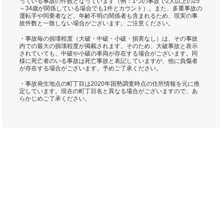
っている事故の件数となっています（例：1つの事故で2人以上の25
～34歳が関係している場合でも1件とカウント）。また、多重事故の
運転手や同乗者など、年齢不明の関係者も含まれるため、現実の事
故件数と一致しない場合がございます。ご注意ください。
・事故毎の損壊程度（大破・中破・小破・損害なし）は、その事故
内での最大の損壊程度が掲載されます。そのため、大破事故と表示
されていても、中破や小破の車両が存在する場合がございます。同
様に死亡者のいる事故は死亡事故と表記していますが、他に負傷者
が存在する場合がございます。予めご了承ください。
・事故発生地点の町丁目は2020年国勢調査時点の住所情報を元に推
定しています。現在の町丁目名と異なる場合がございますので、あ
らかじめご了承ください。