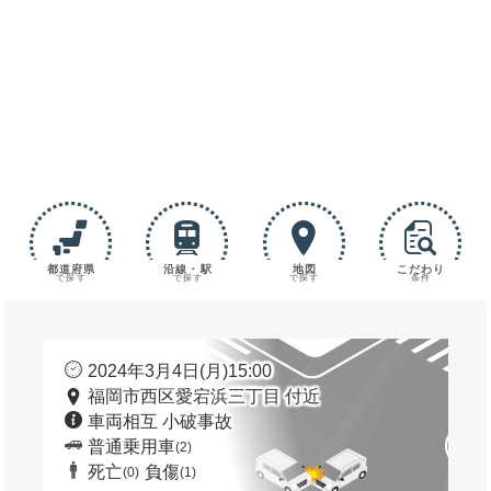
都道府県
沿線・駅
地図
こだわり
で探す
で探す
で探す
条件
2024年3月4日(月)15:00
福岡市西区愛宕浜三丁目 付近
車両相互 小破事故
普通乗用車
(2)
死亡
負傷
(0)
(1)