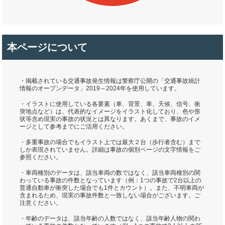
本ページについて
・掲載されている交通事故発生情報は警察庁公開の「交通事故統計
情報のオープンデータ」2019～2024年を使用しています。
・イラストに使用している各要素（車、背景、車、天候、信号、衝
突地点など）は、代表的なイメージをイラスト化しており、色や形
状等含め現実の事故の状況とは異なります。あくまで、事故のイメ
ージとして参考までにご活用ください。
・多重事故の場合でもイラスト上では最大２台（歩行者含む）まで
しか表現されていません。詳細は事故の個別ページの文字情報をご
参照ください。
・車両種別のデータは、該当車両の数ではなく、該当車両種別の関
わっている事故の件数となっています（例：1つの事故で2台以上の
普通自動車が衝突した場合でも1件とカウント）。また、不明車両が
含まれるため、現実の事故件数と一致しない場合がございます。ご
注意ください。
・年齢のデータは、該当年齢の人数ではなく、該当年齢人物の関わ