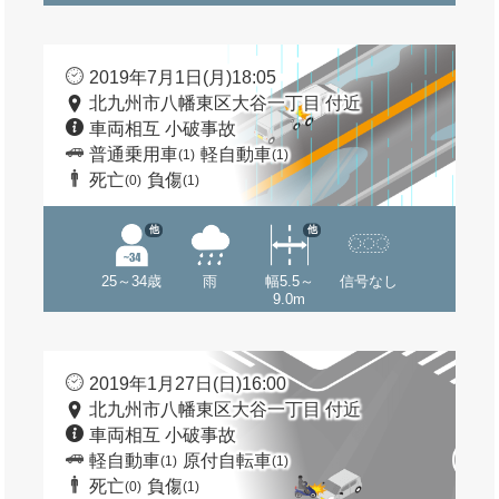
2019年7月1日(月)18:05
北九州市八幡東区大谷一丁目 付近
車両相互 小破事故
普通乗用車
軽自動車
(1)
(1)
死亡
負傷
(0)
(1)
他
他
25～34歳
雨
幅5.5～
信号なし
9.0m
2019年1月27日(日)16:00
北九州市八幡東区大谷一丁目 付近
車両相互 小破事故
軽自動車
原付自転車
(1)
(1)
死亡
負傷
(0)
(1)