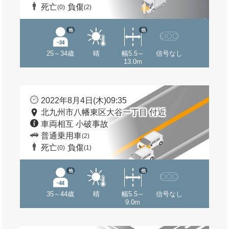
死亡
負傷
(0)
(2)
他
他
25～34歳
晴
幅5.5～
信号なし
13.0m
2022年8月4日(木)09:35
北九州市八幡東区大谷一丁目 付近
車両相互 小破事故
普通乗用車
(2)
死亡
負傷
(0)
(1)
他
他
35～44歳
晴
幅5.5～
信号なし
9.0m