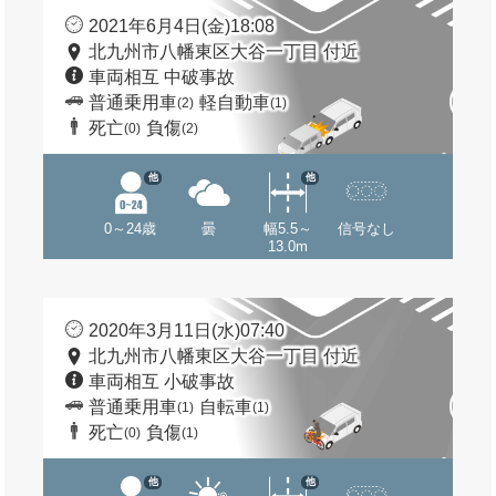
2021年6月4日(金)18:08
北九州市八幡東区大谷一丁目 付近
車両相互 中破事故
普通乗用車
軽自動車
(2)
(1)
死亡
負傷
(0)
(2)
他
他
0～24歳
曇
幅5.5～
信号なし
13.0m
2020年3月11日(水)07:40
北九州市八幡東区大谷一丁目 付近
車両相互 小破事故
普通乗用車
自転車
(1)
(1)
死亡
負傷
(0)
(1)
他
他