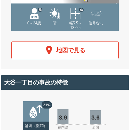
他
他
0～24歳
晴
幅5.5～
信号なし
13.0m
地図で見る
大谷一丁目の事故の特徴
21%
3.9
3.6
舗装（湿潤）
福岡県
全国