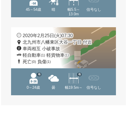
45～54歳
晴
幅5.5～
信号なし
13.0m
2020年2月25日(火)07:30
北九州市八幡東区大谷一丁目 付近
車両相互 小破事故
軽自動車
軽貨物車
(1)
(1)
死亡
負傷
(0)
(1)
他
他
0～24歳
曇
幅19.5m～
信号なし