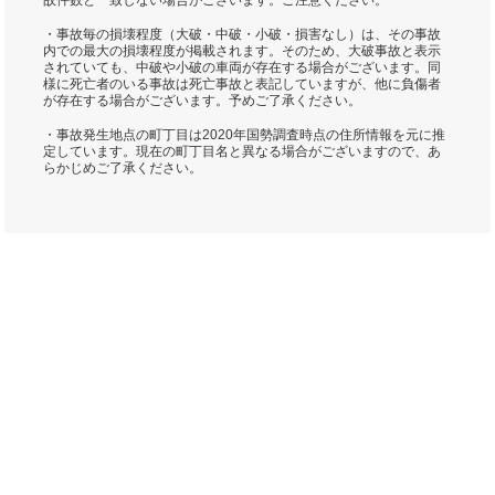
故件数と一致しない場合がございます。ご注意ください。
・事故毎の損壊程度（大破・中破・小破・損害なし）は、その事故
内での最大の損壊程度が掲載されます。そのため、大破事故と表示
されていても、中破や小破の車両が存在する場合がございます。同
様に死亡者のいる事故は死亡事故と表記していますが、他に負傷者
が存在する場合がございます。予めご了承ください。
・事故発生地点の町丁目は2020年国勢調査時点の住所情報を元に推
定しています。現在の町丁目名と異なる場合がございますので、あ
らかじめご了承ください。