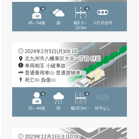
他
他
45～54歳
曇
幅5.5～
３灯式信号
13.0m
2024年2月5日(月)09:18
北九州市八幡東区大谷一丁目 付近
車両相互 小破事故
普通乗用車
普通貨物車
(1)
(1)
死亡
負傷
(0)
(1)
他
他
35～44歳
雨
幅19.5m～
信号なし
2023年12月2日(土)10:00