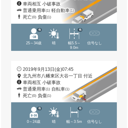
車両相互 小破事故
普通乗用車
軽自動車
(1)
(1)
死亡
負傷
(0)
(1)
他
他
25～34歳
晴
幅5.5～
信号なし
9.0m
2019年9月13日(金)07:45
北九州市八幡東区大谷一丁目 付近
車両相互 小破事故
普通乗用車
自転車
(1)
(1)
死亡
負傷
(0)
(1)
他
他
0～24歳
晴
幅～3.5m
信号なし