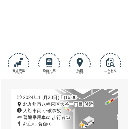
都道府県
沿線・駅
地図
こだわり
で探す
で探す
で探す
条件
2024年11月23日(土)16:00
北九州市八幡東区大谷一丁目 付近
人対車両 小破事故
普通乗用車
歩行者
(1)
(1)
死亡
負傷
(0)
(1)