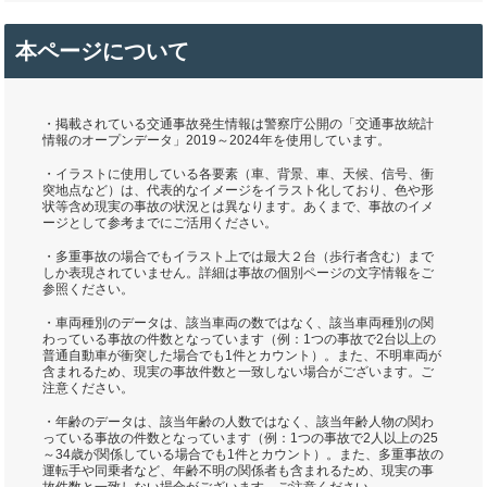
本ページについて
・掲載されている交通事故発生情報は警察庁公開の「交通事故統計
情報のオープンデータ」2019～2024年を使用しています。
・イラストに使用している各要素（車、背景、車、天候、信号、衝
突地点など）は、代表的なイメージをイラスト化しており、色や形
状等含め現実の事故の状況とは異なります。あくまで、事故のイメ
ージとして参考までにご活用ください。
・多重事故の場合でもイラスト上では最大２台（歩行者含む）まで
しか表現されていません。詳細は事故の個別ページの文字情報をご
参照ください。
・車両種別のデータは、該当車両の数ではなく、該当車両種別の関
わっている事故の件数となっています（例：1つの事故で2台以上の
普通自動車が衝突した場合でも1件とカウント）。また、不明車両が
含まれるため、現実の事故件数と一致しない場合がございます。ご
注意ください。
・年齢のデータは、該当年齢の人数ではなく、該当年齢人物の関わ
っている事故の件数となっています（例：1つの事故で2人以上の25
～34歳が関係している場合でも1件とカウント）。また、多重事故の
運転手や同乗者など、年齢不明の関係者も含まれるため、現実の事