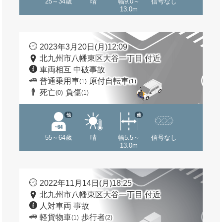
25～34歳
晴
幅9.0～
信号なし
13.0m
2023年3月20日(月)12:09
北九州市八幡東区大谷一丁目 付近
車両相互 中破事故
普通乗用車
原付自転車
(1)
(1)
死亡
負傷
(0)
(1)
他
他
55～64歳
晴
幅5.5～
信号なし
13.0m
2022年11月14日(月)18:25
北九州市八幡東区大谷一丁目 付近
人対車両 事故
軽貨物車
歩行者
(1)
(2)