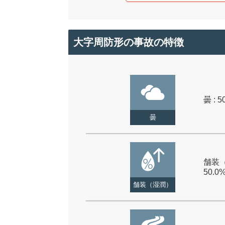
大字周防形の事故の特徴
曇 : 5
曇
舗装（
50.0
舗装（湿潤）