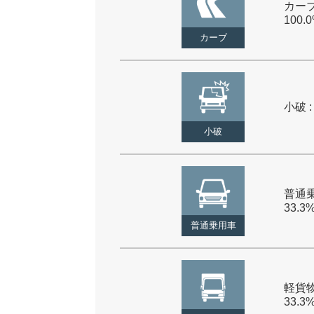
カーブ
100.
カーブ
小破 :
小破
普通乗
33.3
普通乗用車
軽貨物
33.3