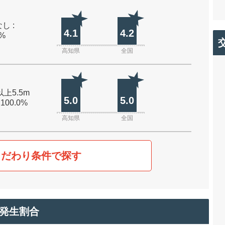
し :
4.1
4.2
0%
高知県
全国
以上5.5m
5.0
5.0
 100.0%
高知県
全国
こだわり条件で探す
発生割合