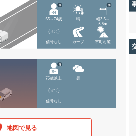
他
他
65～74歳
晴
幅3.5～
5.5m
信号なし
カーブ
市町村道
他
75歳以上
曇
信号なし
地図で見る