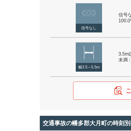
信号な
100.
信号なし
3.5m
未満 :
幅3.5～5.5m
交通事故の幡多郡大月町の時刻別