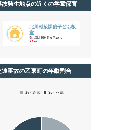
事故発生地点の近くの学童保育
北川村放課後子ども教
室
安芸郡北川村野友甲1545
3.1km
交通事故の乙東町の年齢割合