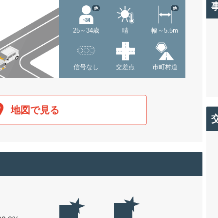
他
他
25～34歳
晴
幅～5.5m
信号なし
交差点
市町村道
地図で見る