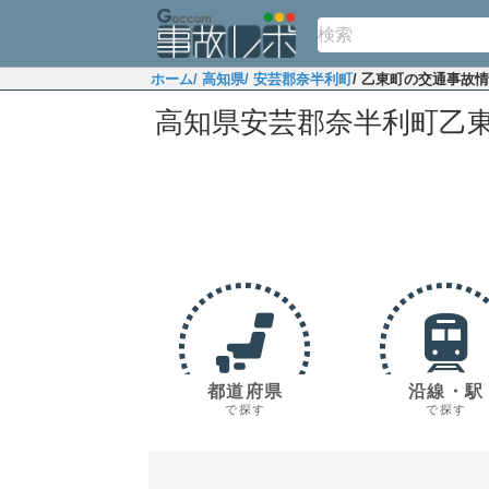
ホーム
/ 高知県
/ 安芸郡奈半利町
/ 乙東町の交通事故
高知県安芸郡奈半利町乙
都道府県
沿線・駅
で探す
で探す