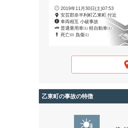
2019年11月30日(土)07:53
安芸郡奈半利町乙東町 付近
車両相互 小破事故
普通乗用車
軽自動車
(1)
(1)
死亡
負傷
(0)
(1)
乙東町の事故の特徴