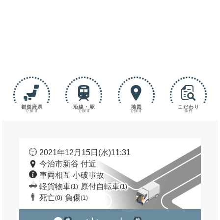
都道府県
沿線・駅
地図
こだわり
で探す
で探す
で探す
条件
2021年12月15日(水)11:31
今治市新谷 付近
車両相互 小破事故
軽貨物車
原付自転車
(1)
(1)
死亡
負傷
(0)
(1)
他
他