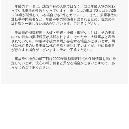
・年齢のデータは、該当年齢の人数ではなく、該当年齢人物の関わ
っている事故の件数となっています（例：1つの事故で2人以上の25
～34歳が関係している場合でも1件とカウント）。また、多重事故の
運転手や同乗者など、年齢不明の関係者も含まれるため、現実の事
故件数と一致しない場合がございます。ご注意ください。
・事故毎の損壊程度（大破・中破・小破・損害なし）は、その事故
内での最大の損壊程度が掲載されます。そのため、大破事故と表示
されていても、中破や小破の車両が存在する場合がございます。同
様に死亡者のいる事故は死亡事故と表記していますが、他に負傷者
が存在する場合がございます。予めご了承ください。
・事故発生地点の町丁目は2020年国勢調査時点の住所情報を元に推
定しています。現在の町丁目名と異なる場合がございますので、あ
らかじめご了承ください。