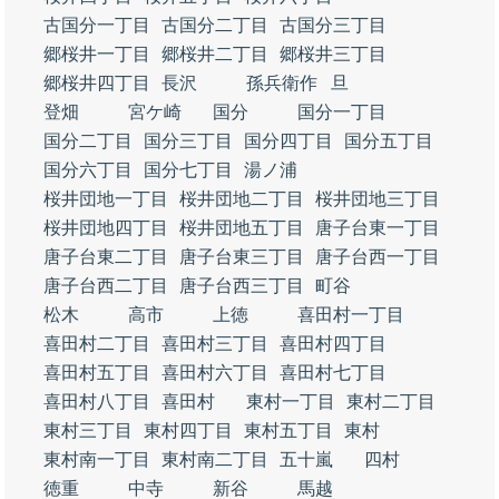
古国分一丁目
古国分二丁目
古国分三丁目
郷桜井一丁目
郷桜井二丁目
郷桜井三丁目
郷桜井四丁目
長沢
孫兵衛作
旦
登畑
宮ケ崎
国分
国分一丁目
国分二丁目
国分三丁目
国分四丁目
国分五丁目
国分六丁目
国分七丁目
湯ノ浦
桜井団地一丁目
桜井団地二丁目
桜井団地三丁目
桜井団地四丁目
桜井団地五丁目
唐子台東一丁目
唐子台東二丁目
唐子台東三丁目
唐子台西一丁目
唐子台西二丁目
唐子台西三丁目
町谷
松木
高市
上徳
喜田村一丁目
喜田村二丁目
喜田村三丁目
喜田村四丁目
喜田村五丁目
喜田村六丁目
喜田村七丁目
喜田村八丁目
喜田村
東村一丁目
東村二丁目
東村三丁目
東村四丁目
東村五丁目
東村
東村南一丁目
東村南二丁目
五十嵐
四村
徳重
中寺
新谷
馬越