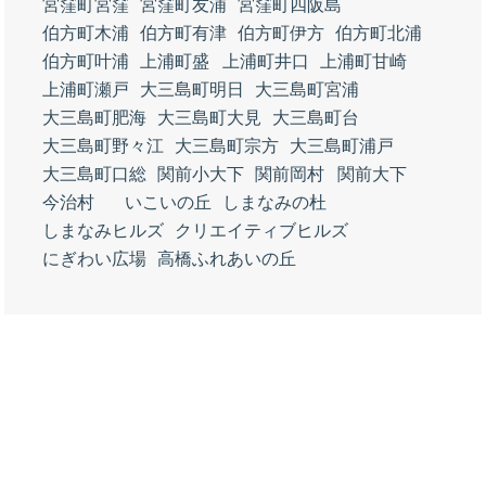
宮窪町宮窪
宮窪町友浦
宮窪町四阪島
伯方町木浦
伯方町有津
伯方町伊方
伯方町北浦
伯方町叶浦
上浦町盛
上浦町井口
上浦町甘崎
上浦町瀬戸
大三島町明日
大三島町宮浦
大三島町肥海
大三島町大見
大三島町台
大三島町野々江
大三島町宗方
大三島町浦戸
大三島町口総
関前小大下
関前岡村
関前大下
今治村
いこいの丘
しまなみの杜
しまなみヒルズ
クリエイティブヒルズ
にぎわい広場
高橋ふれあいの丘