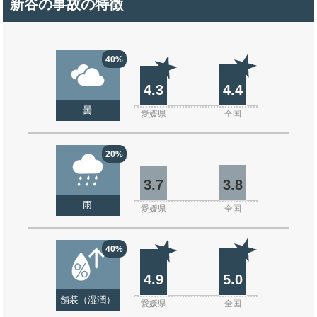
新谷の事故の特徴
40%
4.3
4.4
曇
愛媛県
全国
20%
3.7
3.8
雨
愛媛県
全国
40%
4.9
5.0
舗装（湿潤）
愛媛県
全国