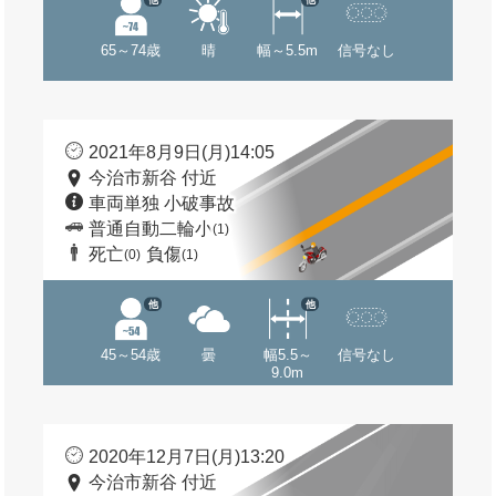
65～74歳
晴
幅～5.5m
信号なし
2021年8月9日(月)14:05
今治市新谷 付近
車両単独 小破事故
普通自動二輪小
(1)
死亡
負傷
(0)
(1)
他
他
45～54歳
曇
幅5.5～
信号なし
9.0m
2020年12月7日(月)13:20
今治市新谷 付近