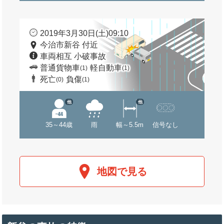
2019年3月30日(土)09:10
今治市新谷 付近
車両相互 小破事故
普通貨物車
軽自動車
(1)
(1)
死亡
負傷
(0)
(1)
他
他
35～44歳
雨
幅～5.5m
信号なし
地図で見る