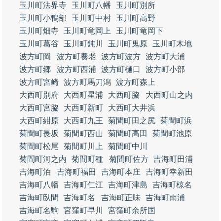
玉川町法界寺
玉川町八幡
玉川町別所
玉川町小鴨部
玉川町中村
玉川町高野
玉川町畑寺
玉川町竜岡上
玉川町竜岡下
玉川町葛谷
玉川町鈍川
玉川町鬼原
玉川町木地
波方町岡
波方町養老
波方町波方
波方町大浦
波方町郷
波方町西浦
波方町樋口
波方町小部
波方町宮崎
波方町馬刀潟
波方町森上
大西町別府
大西町星浦
大西町脇
大西町山之内
大西町宮脇
大西町新町
大西町大井浜
大西町紺原
大西町九王
菊間町田之尻
菊間町浜
菊間町長坂
菊間町西山
菊間町高田
菊間町池原
菊間町松尾
菊間町川上
菊間町中川
菊間町河之内
菊間町種
菊間町佐方
吉海町田浦
吉海町泊
吉海町福田
吉海町本庄
吉海町幸新田
吉海町八幡
吉海町仁江
吉海町津島
吉海町椋名
吉海町臥間
吉海町名
吉海町正味
吉海町南浦
吉海町名駒
宮窪町早川
宮窪町余所国