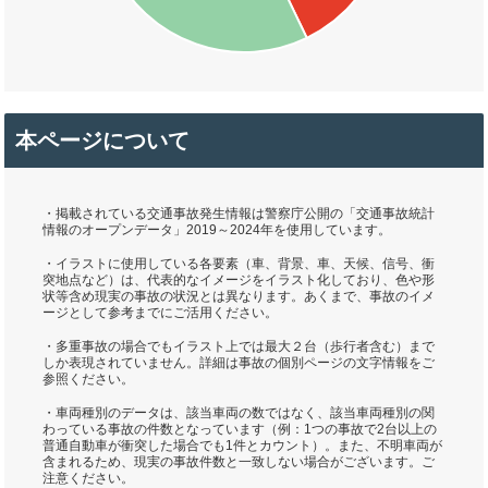
本ページについて
・掲載されている交通事故発生情報は警察庁公開の「交通事故統計
情報のオープンデータ」2019～2024年を使用しています。
・イラストに使用している各要素（車、背景、車、天候、信号、衝
突地点など）は、代表的なイメージをイラスト化しており、色や形
状等含め現実の事故の状況とは異なります。あくまで、事故のイメ
ージとして参考までにご活用ください。
・多重事故の場合でもイラスト上では最大２台（歩行者含む）まで
しか表現されていません。詳細は事故の個別ページの文字情報をご
参照ください。
・車両種別のデータは、該当車両の数ではなく、該当車両種別の関
わっている事故の件数となっています（例：1つの事故で2台以上の
普通自動車が衝突した場合でも1件とカウント）。また、不明車両が
含まれるため、現実の事故件数と一致しない場合がございます。ご
注意ください。