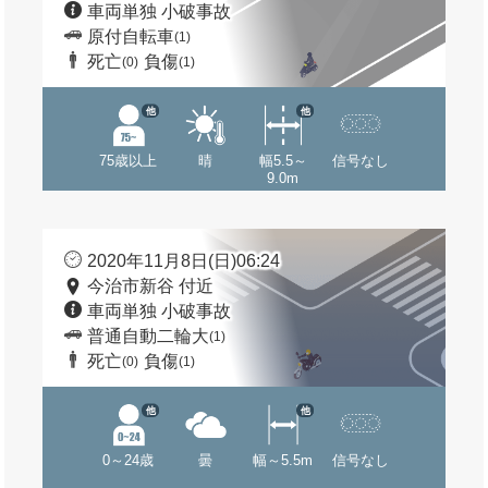
車両単独 小破事故
原付自転車
(1)
死亡
負傷
(0)
(1)
他
他
75歳以上
晴
幅5.5～
信号なし
9.0m
2020年11月8日(日)06:24
今治市新谷 付近
車両単独 小破事故
普通自動二輪大
(1)
死亡
負傷
(0)
(1)
他
他
0～24歳
曇
幅～5.5m
信号なし