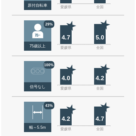
原付自転車
愛媛県
全国
29%
4.7
5.0
75歳以上
愛媛県
全国
100%
4.0
4.2
信号なし
愛媛県
全国
43%
4.2
4.7
幅～5.5m
愛媛県
全国