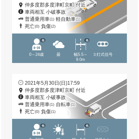
仲多度郡多度津町京町 付近
車両相互 小破事故
普通乗用車
軽自動車
(1)
(1)
死亡
負傷
(0)
(2)
他
他
0～24歳
曇
幅5.5～
３灯式信号
9.0m
2021年5月30日(日)17:59
仲多度郡多度津町京町 付近
車両相互 小破事故
普通乗用車
自転車
(1)
(1)
死亡
負傷
(0)
(1)
他
他