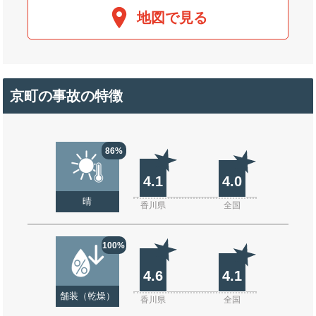
地図で見る
京町の事故の特徴
86%
4.1
4.0
晴
香川県
全国
100%
4.6
4.1
舗装（乾燥）
香川県
全国