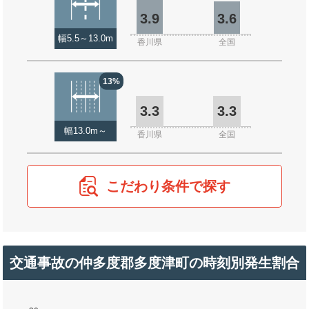
3.9
3.6
幅5.5～13.0m
香川県
全国
13%
3.3
3.3
幅13.0m～
香川県
全国
こだわり条件で探す
交通事故の仲多度郡多度津町の時刻別発生割合