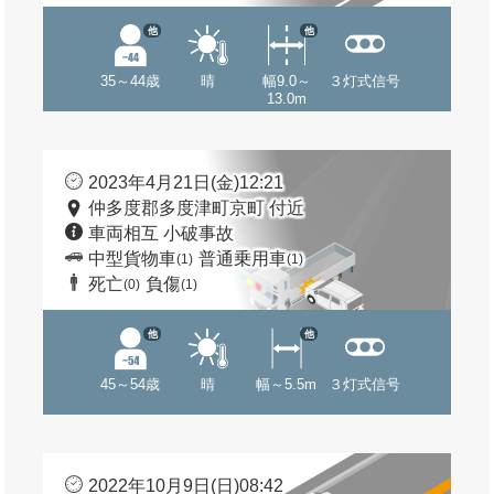
他
他
35～44歳
晴
幅9.0～
３灯式信号
13.0m
2023年4月21日(金)12:21
仲多度郡多度津町京町 付近
車両相互 小破事故
中型貨物車
普通乗用車
(1)
(1)
死亡
負傷
(0)
(1)
他
他
45～54歳
晴
幅～5.5m
３灯式信号
2022年10月9日(日)08:42