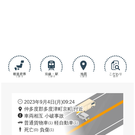
都道府県
沿線・駅
地図
こだわり
で探す
で探す
で探す
条件
2023年9月4日(月)09:24
仲多度郡多度津町京町 付近
車両相互 小破事故
普通貨物車
軽自動車
(1)
(1)
死亡
負傷
(0)
(1)