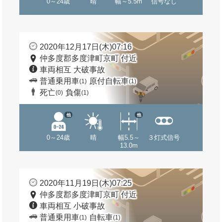
0～24歳
晴
幅～5.5m
信号なし
2020年12月17日(木)07:16
仲多度郡多度津町京町 付近
車両相互 大破事故
普通乗用車
原付自転車
(1)
(1)
死亡
負傷
(0)
(1)
他
他
0～24歳
晴
幅5.5～
３灯式信号
13.0m
2020年11月19日(木)07:25
仲多度郡多度津町京町 付近
車両相互 小破事故
普通乗用車
自転車
(1)
(1)