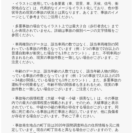
・イラストに使用している各要素（車、背景、車、天候、信号、衝
突地点など）は、代表的なイメージをイラスト化しており、色や形
状等含め現実の事故の状況とは異なります。あくまで、事故のイメ
ージとして参考までにご活用ください。
・多重事故の場合でもイラスト上では最大２台（歩行者含む）まで
しか表現されていません。詳細は事故の個別ページの文字情報をご
参照ください。
・車両種別のデータは、該当車両の数ではなく、該当車両種別の関
わっている事故の件数となっています（例：1つの事故で2台以上の
普通自動車が衝突した場合でも1件とカウント）。また、不明車両が
含まれるため、現実の事故件数と一致しない場合がございます。ご
注意ください。
・年齢のデータは、該当年齢の人数ではなく、該当年齢人物の関わ
っている事故の件数となっています（例：1つの事故で2人以上の25
～34歳が関係している場合でも1件とカウント）。また、多重事故の
運転手や同乗者など、年齢不明の関係者も含まれるため、現実の事
故件数と一致しない場合がございます。ご注意ください。
・事故毎の損壊程度（大破・中破・小破・損害なし）は、その事故
内での最大の損壊程度が掲載されます。そのため、大破事故と表示
されていても、中破や小破の車両が存在する場合がございます。同
様に死亡者のいる事故は死亡事故と表記していますが、他に負傷者
が存在する場合がございます。予めご了承ください。
・事故発生地点の町丁目は2020年国勢調査時点の住所情報を元に推
定しています。現在の町丁目名と異なる場合がございますので、あ