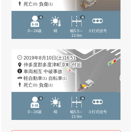
死亡
負傷
(0)
(1)
他
他
0～24歳
晴
幅5.5～
３灯式信号
13.0m
2019年8月10日(土)16:51
仲多度郡多度津町京町 付近
車両相互 中破事故
軽自動車
自転車
(1)
(1)
死亡
負傷
(0)
(1)
他
他
0～24歳
晴
幅5.5～
３灯式信号
13.0m