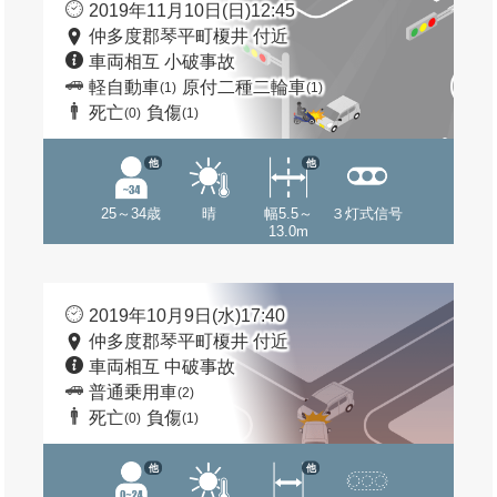
2019年11月10日(日)12:45
仲多度郡琴平町榎井 付近
車両相互 小破事故
軽自動車
原付二種二輪車
(1)
(1)
死亡
負傷
(0)
(1)
他
他
25～34歳
晴
幅5.5～
３灯式信号
13.0m
2019年10月9日(水)17:40
仲多度郡琴平町榎井 付近
車両相互 中破事故
普通乗用車
(2)
死亡
負傷
(0)
(1)
他
他