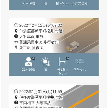
55～64歳
晴
幅～5.5m
３灯式信号
2022年2月15日(火)07:32
仲多度郡琴平町榎井 付近
人対車両 事故
普通乗用車
歩行者
(1)
(1)
死亡
負傷
(0)
(1)
他
他
25～34歳
晴
幅3.5～
信号なし
5.5m
2022年1月31日(月)11:59
仲多度郡琴平町榎井 付近
車両相互 大破事故