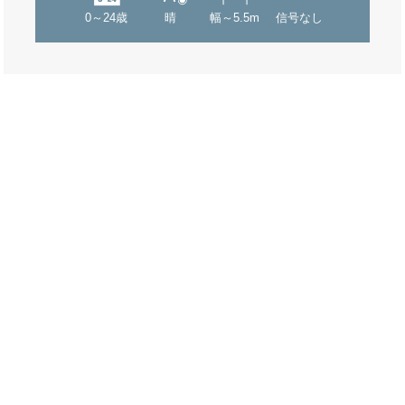
0～24歳
晴
幅～5.5m
信号なし