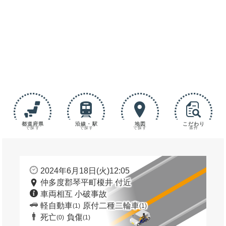
都道府県
沿線・駅
地図
こだわり
で探す
で探す
で探す
条件
2024年6月18日(火)12:05
仲多度郡琴平町榎井 付近
車両相互 小破事故
軽自動車
原付二種二輪車
(1)
(1)
死亡
負傷
(0)
(1)