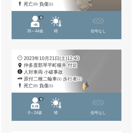
死亡
負傷
(0)
(1)
他
35～44歳
晴
信号なし
2023年10月21日(土)12:40
仲多度郡琴平町榎井 付近
人対車両 小破事故
原付二種二輪車
歩行者
(1)
(2)
死亡
負傷
(0)
(1)
他
0～24歳
晴
信号なし