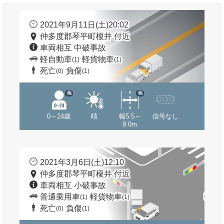
2021年9月11日(土)20:02
仲多度郡琴平町榎井 付近
車両相互 中破事故
軽自動車
軽貨物車
(1)
(1)
死亡
負傷
(0)
(1)
他
他
0～24歳
晴
幅5.5～
信号なし
9.0m
2021年3月6日(土)12:10
仲多度郡琴平町榎井 付近
車両相互 小破事故
普通乗用車
軽貨物車
(1)
(1)
死亡
負傷
(0)
(1)