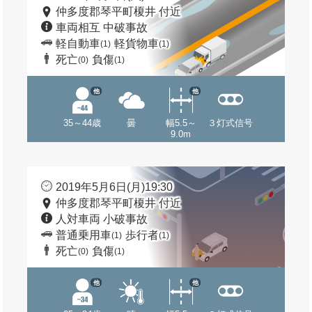
仲多度郡琴平町榎井 付近
車両相互 中破事故
軽自動車
軽貨物車
(1)
(1)
死亡
負傷
(0)
(1)
他
他
35～44歳
曇
幅5.5～
３灯式信号
9.0m
2019年5月6日(月)19:30
仲多度郡琴平町榎井 付近
人対車両 小破事故
普通乗用車
歩行者
(1)
(1)
死亡
負傷
(0)
(1)
他
他