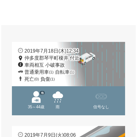
2019年7月18日(木)12:34
仲多度郡琴平町榎井 付近
車両相互 小破事故
普通乗用車
自転車
(1)
(1)
死亡
負傷
(0)
(1)
他
35～44歳
雨
信号なし
2019年7月9日(火)08:06