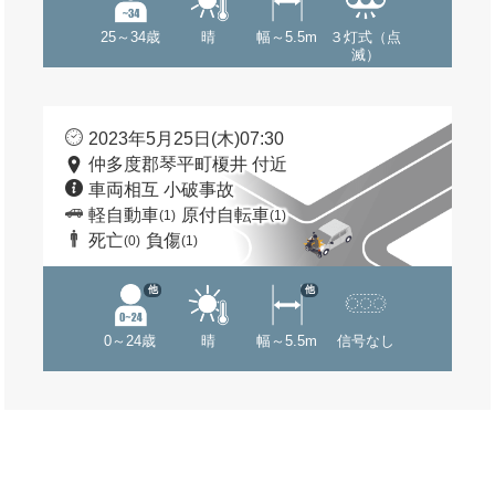
25～34歳
晴
幅～5.5m
３灯式（点
滅）
2023年5月25日(木)07:30
仲多度郡琴平町榎井 付近
車両相互 小破事故
軽自動車
原付自転車
(1)
(1)
死亡
負傷
(0)
(1)
他
他
0～24歳
晴
幅～5.5m
信号なし