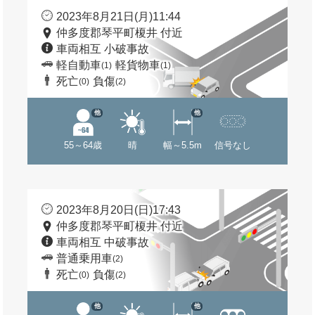
2023年8月21日(月)11:44
仲多度郡琴平町榎井 付近
車両相互 小破事故
軽自動車
軽貨物車
(1)
(1)
死亡
負傷
(0)
(2)
他
他
55～64歳
晴
幅～5.5m
信号なし
2023年8月20日(日)17:43
仲多度郡琴平町榎井 付近
車両相互 中破事故
普通乗用車
(2)
死亡
負傷
(0)
(2)
他
他