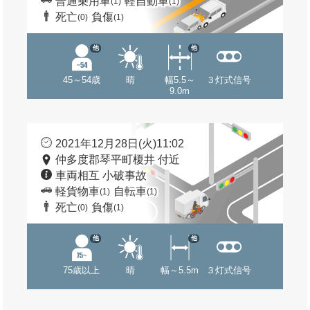
普通乗用車
軽自動車
(1)
(1)
死亡
負傷
(0)
(1)
他
他
45～54歳
晴
幅5.5～
３灯式信号
9.0m
2021年12月28日(火)11:02
仲多度郡琴平町榎井 付近
車両相互 小破事故
軽貨物車
自転車
(1)
(1)
死亡
負傷
(0)
(1)
他
他
75歳以上
晴
幅～5.5m
３灯式信号