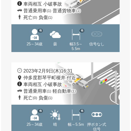
車両相互 小破事故
普通乗用車
普通貨物車
(1)
(1)
死亡
負傷
(0)
(1)
他
他
25～34歳
曇
幅3.5～
信号なし
5.5m
2023年2月9日(木)16:31
仲多度郡琴平町榎井 付近
車両相互 小破事故
普通乗用車
軽自動車
(1)
(1)
死亡
負傷
(0)
(1)
他
他
25～34歳
晴
幅～5.5m
押ボタン式
信号