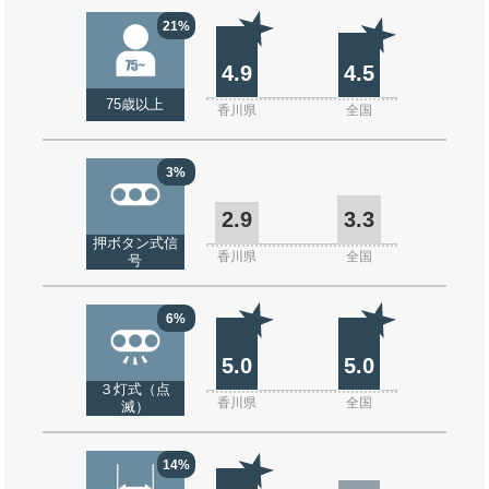
21%
4.9
4.5
75歳以上
香川県
全国
3%
2.9
3.3
押ボタン式信
香川県
全国
号
6%
5.0
5.0
３灯式（点
香川県
全国
滅）
14%