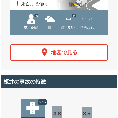
死亡
負傷
(0)
(1)
他
他
55～64歳
曇
幅～5.5m
信号なし
地図で見る
榎井の事故の特徴
57%
3.8
3.5