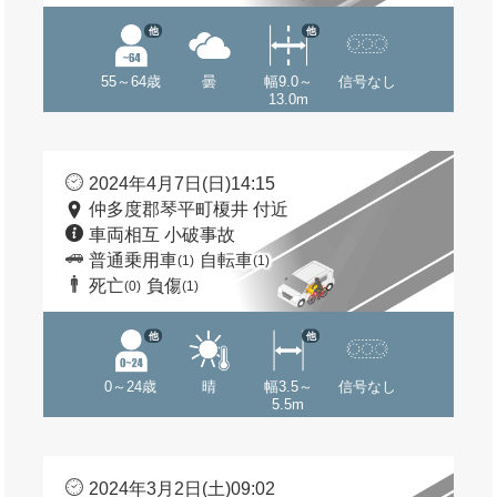
他
他
55～64歳
曇
幅9.0～
信号なし
13.0m
2024年4月7日(日)14:15
仲多度郡琴平町榎井 付近
車両相互 小破事故
普通乗用車
自転車
(1)
(1)
死亡
負傷
(0)
(1)
他
他
0～24歳
晴
幅3.5～
信号なし
5.5m
2024年3月2日(土)09:02