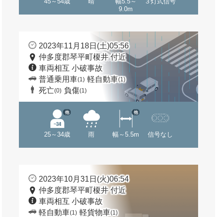
45～54歳
晴
幅5.5～
３灯式信号
9.0m
2023年11月18日(土)05:56
仲多度郡琴平町榎井 付近
車両相互 小破事故
普通乗用車
軽自動車
(1)
(1)
死亡
負傷
(0)
(1)
他
他
25～34歳
雨
幅～5.5m
信号なし
2023年10月31日(火)06:54
仲多度郡琴平町榎井 付近
車両相互 小破事故
軽自動車
軽貨物車
(1)
(1)