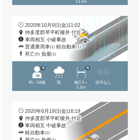
13.0m
2020年10月9日(金)11:02
仲多度郡琴平町榎井 付近
車両相互 小破事故
普通乗用車
軽自動車
(1)
(1)
死亡
負傷
(0)
(1)
他
他
45～54歳
雨
幅3.5～
信号なし
5.5m
2020年6月19日(金)16:19
仲多度郡琴平町榎井 付近
車両相互 中破事故
軽自動車
(2)
死亡
負傷