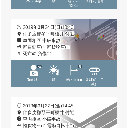
25～34歳
晴
幅5.5～
３灯式信号
13.0m
2019年3月24日(日)18:43
仲多度郡琴平町榎井 付近
車両相互 中破事故
軽自動車
軽貨物車
(1)
(1)
死亡
負傷
(0)
(1)
他
他
75歳以上
晴
幅～5.5m
３灯式（点
滅）
2019年3月22日(金)14:45
仲多度郡琴平町榎井 付近
車両相互 小破事故
軽貨物車
電動自転車
(1)
(1)