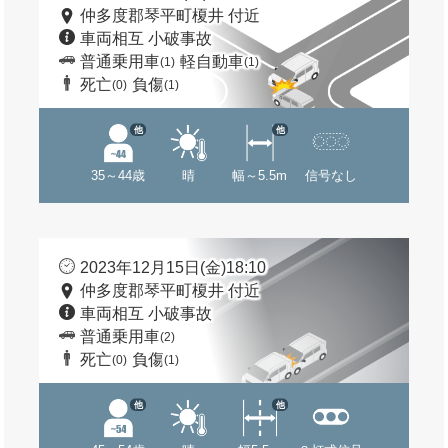
仲多度郡琴平町榎井 付近
車両相互 小破事故
普通乗用車
軽自動車
(1)
(1)
死亡
負傷
(0)
(1)
他
他
35～44歳
晴
幅～5.5m
信号なし
2023年12月15日(金)18:10
仲多度郡琴平町榎井 付近
車両相互 小破事故
普通乗用車
(2)
死亡
負傷
(0)
(1)
他
他