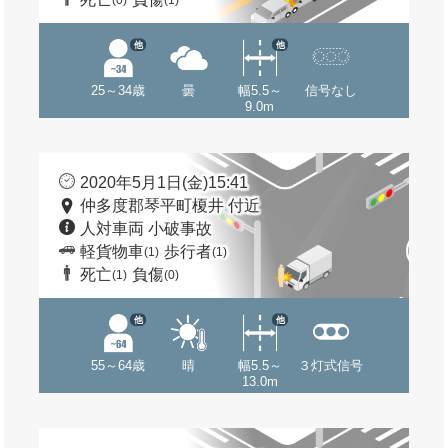
(0)
(1)
他
他
25～34歳
曇
幅5.5～
信号なし
9.0m
2020年5月1日(金)15:41
仲多度郡琴平町榎井 付近
人対車両 小破事故
軽貨物車
歩行者
(1)
(1)
死亡
負傷
(1)
(0)
他
他
55～64歳
晴
幅5.5～
３灯式信号
13.0m