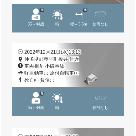
他
他
35～44歳
晴
幅～5.5m
信号なし
2022年12月21日(水)13:13
仲多度郡琴平町榎井 付近
車両相互 小破事故
軽自動車
原付自転車
(1)
(1)
死亡
負傷
(0)
(1)
他
35～44歳
晴
信号なし