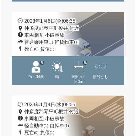
2023年1月6日(金)06:35
仲多度郡琴平町榎井 付近
車両相互 小破事故
普通乗用車
軽貨物車
(1)
(1)
死亡
負傷
(0)
(1)
他
他
25～34歳
晴
幅5.5～
信号なし
9.0m
2023年1月4日(水)08:05
仲多度郡琴平町榎井 付近
車両相互 小破事故
軽自動車
自転車
(1)
(1)
死亡
負傷
(0)
(1)