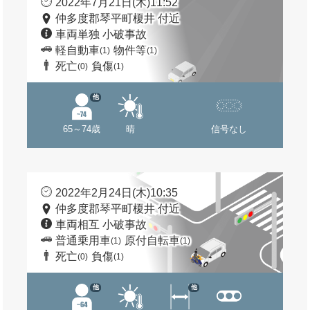
2022年7月21日(木)11:52
仲多度郡琴平町榎井 付近
車両単独 小破事故
軽自動車
物件等
(1)
(1)
死亡
負傷
(0)
(1)
他
65～74歳
晴
信号なし
2022年2月24日(木)10:35
仲多度郡琴平町榎井 付近
車両相互 小破事故
普通乗用車
原付自転車
(1)
(1)
死亡
負傷
(0)
(1)
他
他