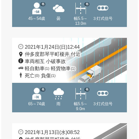
他
他
45～54歳
曇
幅5.5～
３灯式信号
13.0m
2021年1月24日(日)12:44
仲多度郡琴平町榎井 付近
車両相互 小破事故
軽自動車
軽貨物車
(1)
(1)
死亡
負傷
(0)
(1)
他
他
65～74歳
雨
幅5.5～
３灯式信号
9.0m
2021年1月13日(水)08:52