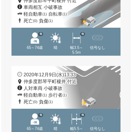
仲多度郡琴平町榎井 付近
車両相互 小破事故
軽自動車
自転車
(1)
(1)
死亡
負傷
(0)
(1)
他
他
65～74歳
晴
幅3.5～
信号なし
5.5m
2020年12月9日(水)13:33
仲多度郡琴平町榎井 付近
人対車両 小破事故
軽自動車
歩行者
(1)
(1)
死亡
負傷
(0)
(1)
他
他
65～74歳
晴
幅5.5～
信号なし