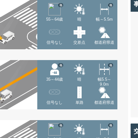
他
他
55～64歳
晴
幅～5.5m
信号なし
交差点
都道府県道
他
他
35～44歳
晴
幅5.5～
9.0m
信号なし
単路
都道府県道
他
他