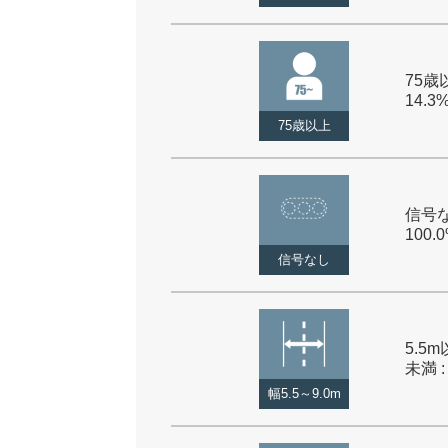
75歳以
14.3
75歳以上
信号な
100.
信号なし
5.5m
未満 :
幅5.5～9.0m