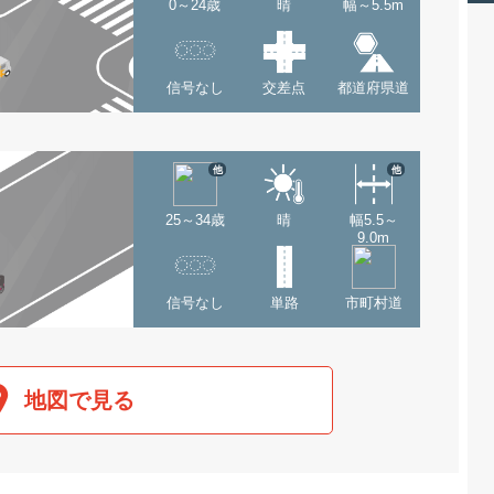
0～24歳
晴
幅～5.5m
信号なし
交差点
都道府県道
他
他
25～34歳
晴
幅5.5～
9.0m
信号なし
単路
市町村道
地図で見る