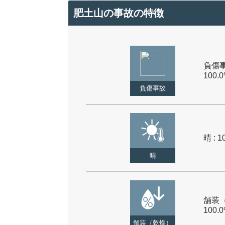
肥土山の事故の特徴
負傷事
100.
負傷事故
晴 : 1
晴
舗装（
100.
舗装（乾燥）