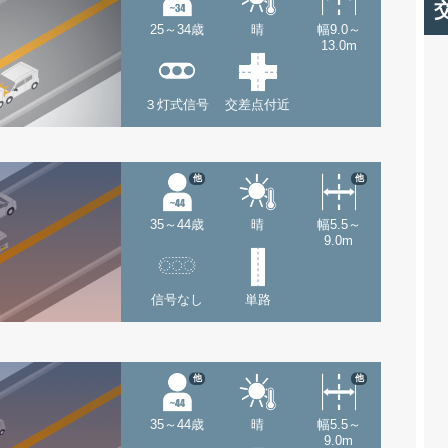
25～34歳
晴
幅9.0～
13.0m
３灯式信号
交差点付近
他
他
35～44歳
晴
幅5.5～
9.0m
信号なし
単路
他
他
35～44歳
晴
幅5.5～
9.0m