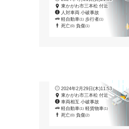
東かがわ市三本松 付近
人対車両 小破事故
軽自動車
歩行者
(1)
(1)
死亡
負傷
(0)
(1)
2024年2月29日(木)11:53
東かがわ市三本松 付近
車両相互 小破事故
軽自動車
軽貨物車
(1)
(1)
死亡
負傷
(0)
(2)