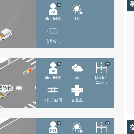
他
45～54歳
晴
信号なし
他
他
55～64歳
曇
幅5.5～
13.0m
通貨物
(1)
３灯式信号
交差点
他
他