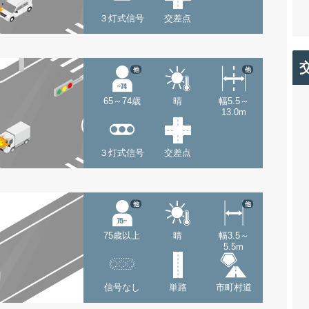
３灯式信号
交差点
他
他
65～74歳
晴
幅5.5～
13.0m
３灯式信号
交差点
他
他
75歳以上
晴
幅3.5～
5.5m
信号なし
単路
市町村道