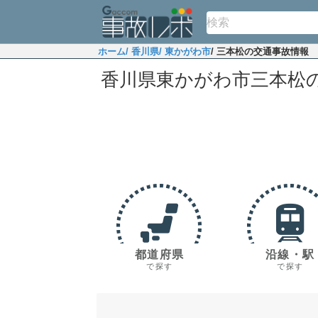
ホーム
/ 香川県
/ 東かがわ市
/ 三本松の交通事故情報
香川県東かがわ市三本松
都道府県
沿線・駅
で探す
で探す