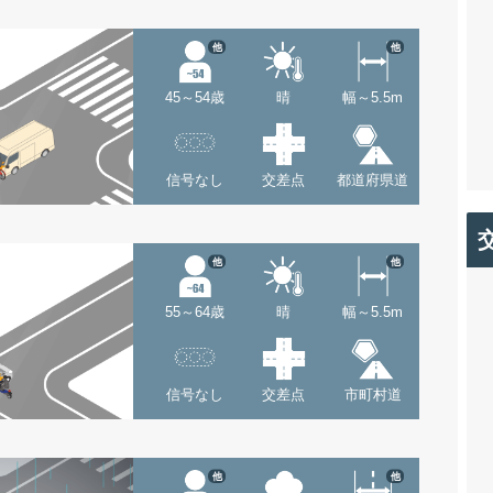
他
他
45～54歳
晴
幅～5.5m
信号なし
交差点
都道府県道
他
他
55～64歳
晴
幅～5.5m
信号なし
交差点
市町村道
他
他