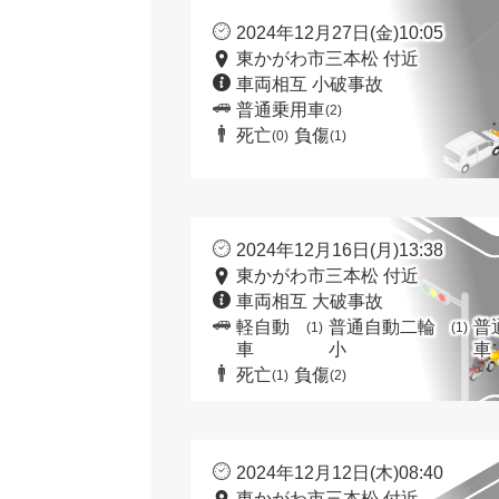
2024年12月27日(金)10:05
東かがわ市三本松 付近
車両相互 小破事故
普通乗用車
(2)
死亡
負傷
(0)
(1)
2024年12月16日(月)13:38
東かがわ市三本松 付近
車両相互 大破事故
軽自動
普通自動二輪
普
(1)
(1)
車
小
車
死亡
負傷
(1)
(2)
2024年12月12日(木)08:40
東かがわ市三本松 付近