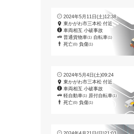
2024年5月11日(土)12:38
東かがわ市三本松 付近
車両相互 小破事故
普通貨物車
自転車
(1)
(1)
死亡
負傷
(0)
(1)
2024年5月4日(土)09:24
東かがわ市三本松 付近
車両相互 小破事故
軽自動車
原付自転車
(1)
(1)
死亡
負傷
(0)
(1)
2024年4月21日(日)21:03