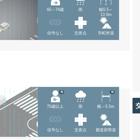
65～74歳
雨
幅5.5～
13.0m
信号なし
交差点
市町村道
他
他
75歳以上
雨
幅～5.5m
信号なし
交差点
都道府県道