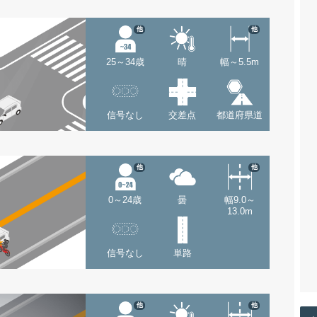
他
他
25～34歳
晴
幅～5.5m
信号なし
交差点
都道府県道
他
他
0～24歳
曇
幅9.0～
13.0m
信号なし
単路
他
他