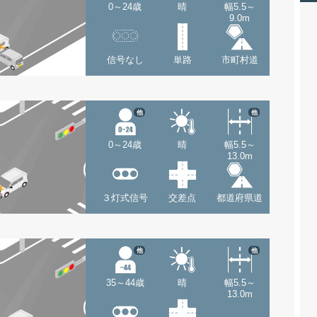
0～24歳
晴
幅5.5～
9.0m
信号なし
単路
市町村道
他
他
0～24歳
晴
幅5.5～
13.0m
３灯式信号
交差点
都道府県道
他
他
35～44歳
晴
幅5.5～
13.0m