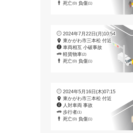
死亡
負傷
(0)
(1)
2024年7月22日(月)10:54
東かがわ市三本松 付近
車両相互 小破事故
軽貨物車
(2)
死亡
負傷
(0)
(1)
2024年5月16日(木)07:15
東かがわ市三本松 付近
人対車両 事故
歩行者
(1)
死亡
負傷
(0)
(1)