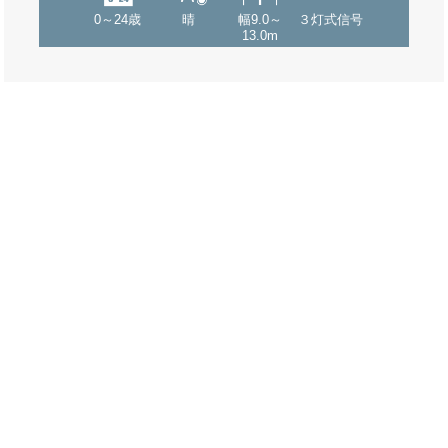
0～24歳
晴
幅9.0～
３灯式信号
13.0m