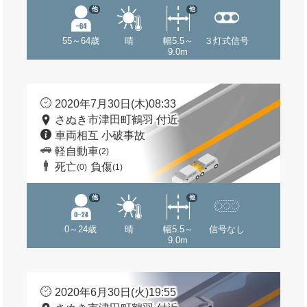
他
他
55～64歳
晴
幅5.5～
３灯式信号
9.0m
2020年7月30日(木)08:33
さぬき市津田町鶴羽 付近
車両相互 小破事故
軽自動車
(2)
死亡
負傷
(0)
(1)
他
他
0～24歳
晴
幅5.5～
信号なし
9.0m
2020年6月30日(火)19:55