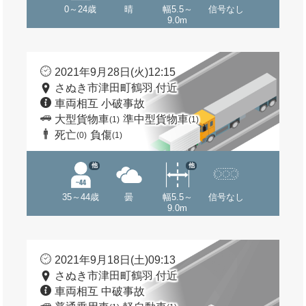
0～24歳
晴
幅5.5～
信号なし
9.0m
2021年9月28日(火)12:15
さぬき市津田町鶴羽 付近
車両相互 小破事故
大型貨物車
準中型貨物車
(1)
(1)
死亡
負傷
(0)
(1)
他
他
35～44歳
曇
幅5.5～
信号なし
9.0m
2021年9月18日(土)09:13
さぬき市津田町鶴羽 付近
車両相互 中破事故