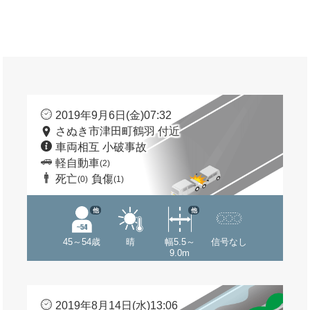
2019年9月6日(金)07:32
さぬき市津田町鶴羽 付近
車両相互 小破事故
軽自動車
(2)
死亡
負傷
(0)
(1)
他
他
45～54歳
晴
幅5.5～
信号なし
9.0m
2019年8月14日(水)13:06