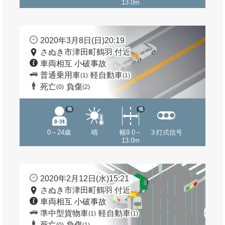
13.0m
2020年3月8日(日)20:19
さぬき市津田町鶴羽 付近
車両相互 小破事故
普通乗用車
軽自動車
(1)
(1)
死亡
負傷
(0)
(2)
他
他
0～24歳
晴
幅9.0～
３灯式信号
13.0m
2020年2月12日(水)15:21
さぬき市津田町鶴羽 付近
車両相互 小破事故
準中型貨物車
軽自動車
(1)
(1)
死亡
負傷