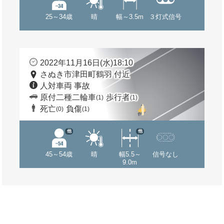
25～34歳
晴
幅～3.5m
３灯式信号
2022年11月16日(水)18:10
さぬき市津田町鶴羽 付近
人対車両 事故
原付二種二輪車
歩行者
(1)
(1)
死亡
負傷
(0)
(1)
他
他
45～54歳
晴
幅5.5～
信号なし
9.0m