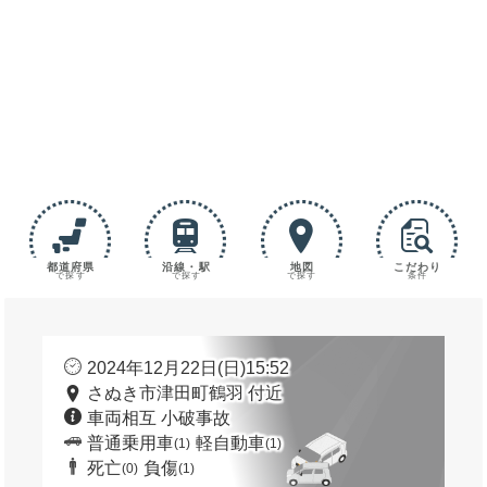
都道府県
沿線・駅
地図
こだわり
で探す
で探す
で探す
条件
2024年12月22日(日)15:52
さぬき市津田町鶴羽 付近
車両相互 小破事故
普通乗用車
軽自動車
(1)
(1)
死亡
負傷
(0)
(1)