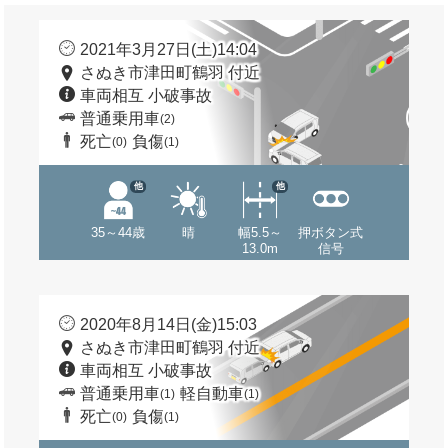
2021年3月27日(土)14:04
さぬき市津田町鶴羽 付近
車両相互 小破事故
普通乗用車
(2)
死亡
負傷
(0)
(1)
他
他
35～44歳
晴
幅5.5～
押ボタン式
13.0m
信号
2020年8月14日(金)15:03
さぬき市津田町鶴羽 付近
車両相互 小破事故
普通乗用車
軽自動車
(1)
(1)
死亡
負傷
(0)
(1)