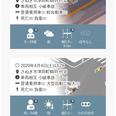
さぬき市津田町鶴羽 付近
車両相互 小破事故
普通乗用車
軽自動車
(1)
(1)
死亡
負傷
(0)
(2)
他
他
0～24歳
曇
幅5.5～
信号なし
9.0m
2020年4月4日(土)13:29
さぬき市津田町鶴羽 付近
車両相互 小破事故
普通乗用車
大型自動二輪大
(1)
(1)
死亡
負傷
(0)
(1)
他
他
45～54歳
晴
幅5.5～
３灯式信号