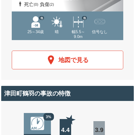
死亡
負傷
(0)
(2)
他
他
25～34歳
晴
幅5.5～
信号なし
9.0m
地図で見る
津田町鶴羽の事故の特徴
3%
4.4
3.9