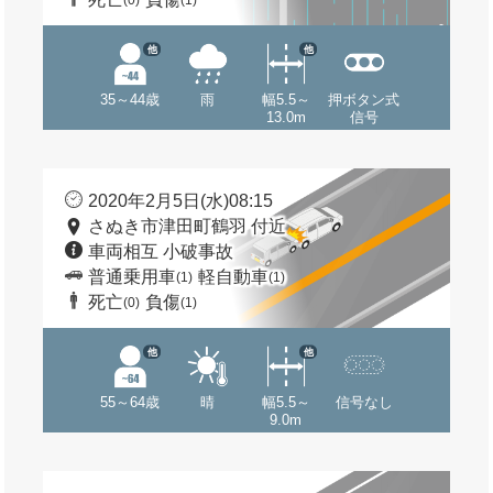
(0)
(1)
他
他
35～44歳
雨
幅5.5～
押ボタン式
13.0m
信号
2020年2月5日(水)08:15
さぬき市津田町鶴羽 付近
車両相互 小破事故
普通乗用車
軽自動車
(1)
(1)
死亡
負傷
(0)
(1)
他
他
55～64歳
晴
幅5.5～
信号なし
9.0m