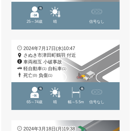
他
25～34歳
晴
信号なし
2024年7月17日(水)10:47
さぬき市津田町鶴羽 付近
車両相互 小破事故
軽自動車
自転車
(1)
(1)
死亡
負傷
(0)
(1)
他
他
65～74歳
晴
幅～5.5m
信号なし
2024年3月18日(月)19:38