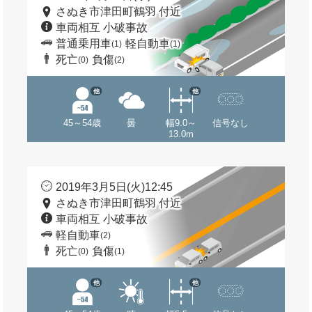
さぬき市津田町鶴羽 付近
車両相互 小破事故
普通乗用車
軽自動車
(1)
(1)
死亡
負傷
(0)
(2)
他
他
45～54歳
曇
幅9.0～
信号なし
13.0m
2019年3月5日(火)12:45
さぬき市津田町鶴羽 付近
車両相互 小破事故
軽自動車
(2)
死亡
負傷
(0)
(1)
他
他