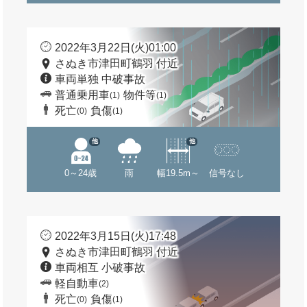
2022年3月22日(火)01:00
さぬき市津田町鶴羽 付近
車両単独 中破事故
普通乗用車
物件等
(1)
(1)
死亡
負傷
(0)
(1)
他
他
0～24歳
雨
幅19.5m～
信号なし
2022年3月15日(火)17:48
さぬき市津田町鶴羽 付近
車両相互 小破事故
軽自動車
(2)
死亡
負傷
(0)
(1)