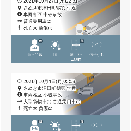
2021年10月27日(水)22:31
さぬき市津田町鶴羽 付近
車両相互 中破事故
普通乗用車
(2)
死亡
負傷
(0)
(1)
他
他
35～44歳
晴
幅9.0～
信号なし
13.0m
2021年10月4日(月)05:59
さぬき市津田町鶴羽 付近
車両相互 小破事故
大型貨物車
普通乗用車
(1)
(1)
死亡
負傷
(0)
(1)
他
他