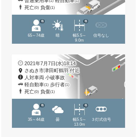
普通乗用車
軽自動車
(1)
(1)
死亡
負傷
(0)
(1)
他
他
65～74歳
晴
幅5.5～
信号なし
9.0m
2021年7月7日(水)18:14
さぬき市津田町鶴羽 付近
人対車両 小破事故
軽自動車
歩行者
(1)
(1)
死亡
負傷
(0)
(1)
他
他
35～44歳
曇
幅5.5～
３灯式信号
13.0m