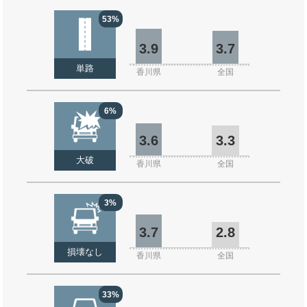
53%
3.9
3.7
単路
香川県
全国
6%
3.6
3.3
大破
香川県
全国
3%
3.7
2.8
損壊なし
香川県
全国
33%