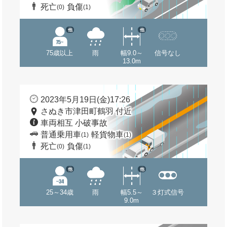
死亡
負傷
(0)
(1)
他
他
75歳以上
雨
幅9.0～
信号なし
13.0m
2023年5月19日(金)17:26
さぬき市津田町鶴羽 付近
車両相互 小破事故
普通乗用車
軽貨物車
(1)
(1)
死亡
負傷
(0)
(1)
他
他
25～34歳
雨
幅5.5～
３灯式信号
9.0m