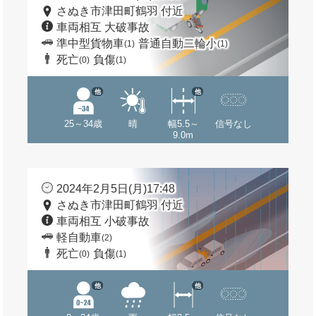
さぬき市津田町鶴羽 付近
車両相互 大破事故
準中型貨物車
普通自動二輪小
(1)
(1)
死亡
負傷
(0)
(1)
他
他
25～34歳
晴
幅5.5～
信号なし
9.0m
2024年2月5日(月)17:48
さぬき市津田町鶴羽 付近
車両相互 小破事故
軽自動車
(2)
死亡
負傷
(0)
(1)
他
他