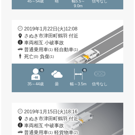
45～54歳
晴
幅5.5～
信号なし
9.0m
2019年1月22日(火)12:08
さぬき市津田町鶴羽 付近
車両相互 小破事故
普通乗用車
軽自動車
(1)
(1)
死亡
負傷
(0)
(1)
他
他
35～44歳
曇
幅～3.5m
信号なし
2019年1月15日(火)18:16
さぬき市津田町鶴羽 付近
車両相互 中破事故
普通乗用車
軽貨物車
(1)
(2)