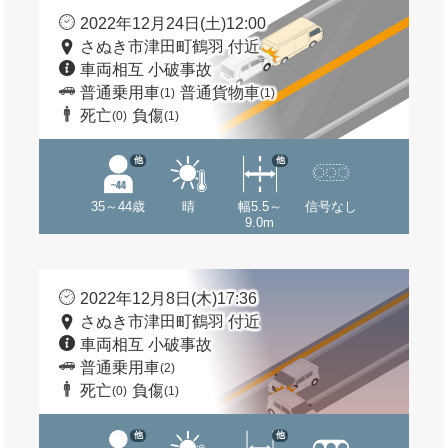
2022年12月24日(土)12:00
さぬき市津田町鶴羽 付近
車両相互 小破事故
普通乗用車
普通貨物車
(1)
(1)
死亡
負傷
(0)
(1)
他
他
35～44歳
晴
幅5.5～
信号なし
9.0m
2022年12月8日(木)17:36
さぬき市津田町鶴羽 付近
車両相互 小破事故
普通乗用車
(2)
死亡
負傷
(0)
(1)
他
他