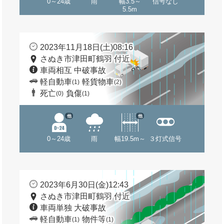
0～24歳
雨
幅3.5～
信号なし
5.5m
2023年11月18日(土)08:16
さぬき市津田町鶴羽 付近
車両相互 中破事故
軽自動車
軽貨物車
(1)
(2)
死亡
負傷
(0)
(1)
他
他
0～24歳
雨
幅19.5m～
３灯式信号
2023年6月30日(金)12:43
さぬき市津田町鶴羽 付近
車両単独 大破事故
軽自動車
物件等
(1)
(1)