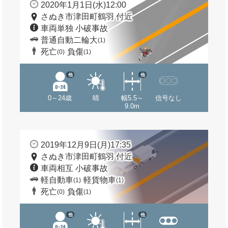
2020年1月1日(水)12:00
さぬき市津田町鶴羽 付近
車両単独 小破事故
普通自動二輪大
(1)
死亡
負傷
(0)
(1)
他
他
0～24歳
晴
幅5.5～
信号なし
9.0m
2019年12月9日(月)17:35
さぬき市津田町鶴羽 付近
車両相互 小破事故
軽自動車
軽貨物車
(1)
(1)
死亡
負傷
(0)
(1)
他
他