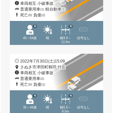
車両相互 小破事故
普通乗用車
軽自動車
(1)
(1)
死亡
負傷
(0)
(2)
他
他
45～54歳
晴
幅9.0～
信号なし
13.0m
2022年7月30日(土)15:09
さぬき市津田町鶴羽 付近
車両相互 小破事故
普通乗用車
(2)
死亡
負傷
(0)
(1)
他
他
35～44歳
晴
幅5.5～
信号なし
9.0m