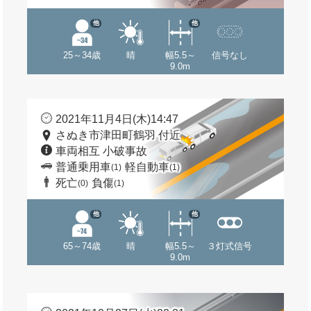
他
他
25～34歳
晴
幅5.5～
信号なし
9.0m
2021年11月4日(木)14:47
さぬき市津田町鶴羽 付近
車両相互 小破事故
普通乗用車
軽自動車
(1)
(1)
死亡
負傷
(0)
(1)
他
他
65～74歳
晴
幅5.5～
３灯式信号
9.0m