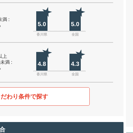
未満 :
5.0
5.0
%
香川県
全国
m以上
m未満 :
4.8
4.3
%
香川県
全国
こだわり条件で探す
合