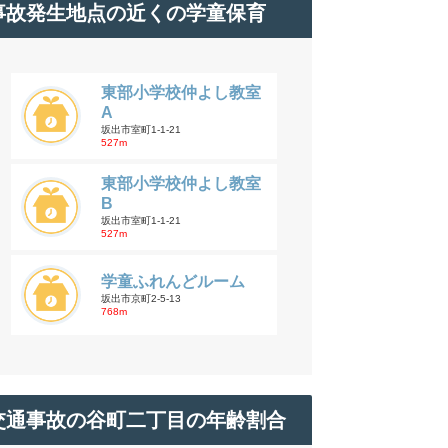
事故発生地点の近くの学童保育
東部小学校仲よし教室
A
坂出市室町1-1-21
527m
東部小学校仲よし教室
B
坂出市室町1-1-21
527m
学童ふれんどルーム
坂出市京町2-5-13
768m
交通事故の谷町二丁目の年齢割合