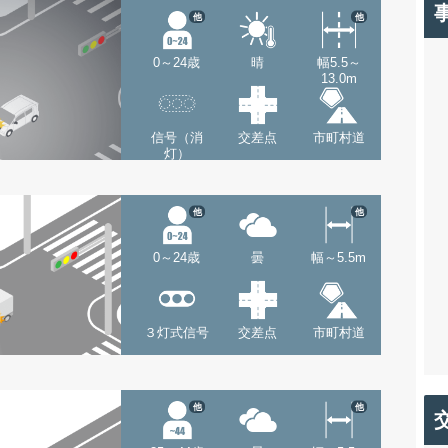
他
他
0～24歳
晴
幅5.5～
13.0m
信号（消
交差点
市町村道
灯）
他
他
0～24歳
曇
幅～5.5m
３灯式信号
交差点
市町村道
他
他