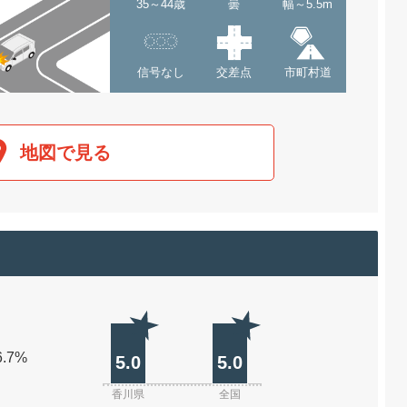
35～44歳
曇
幅～5.5m
信号なし
交差点
市町村道
地図で見る
6.7%
5.0
5.0
香川県
全国