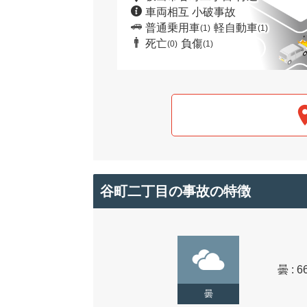
車両相互 小破事故
普通乗用車
軽自動車
(1)
(1)
死亡
負傷
(0)
(1)
谷町二丁目の事故の特徴
曇 : 6
曇