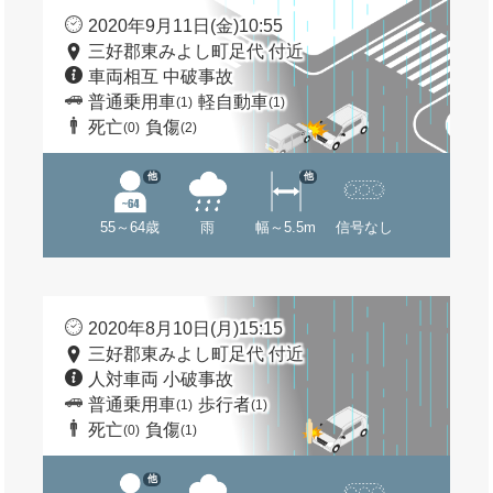
2020年9月11日(金)10:55
三好郡東みよし町足代 付近
車両相互 中破事故
普通乗用車
軽自動車
(1)
(1)
死亡
負傷
(0)
(2)
他
他
55～64歳
雨
幅～5.5m
信号なし
2020年8月10日(月)15:15
三好郡東みよし町足代 付近
人対車両 小破事故
普通乗用車
歩行者
(1)
(1)
死亡
負傷
(0)
(1)
他