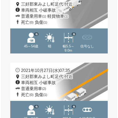
三好郡東みよし町足代 付近
車両相互 小破事故
普通乗用車
軽貨物車
(1)
(1)
死亡
負傷
(0)
(1)
他
他
45～54歳
晴
幅5.5～
信号なし
9.0m
2021年10月27日(水)07:35
三好郡東みよし町足代 付近
車両相互 小破事故
普通乗用車
(2)
死亡
負傷
(0)
(1)
他
他