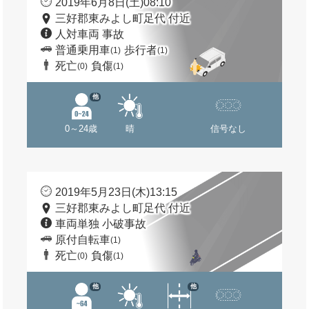
2019年6月8日(土)08:10
三好郡東みよし町足代 付近
人対車両 事故
普通乗用車
歩行者
(1)
(1)
死亡
負傷
(0)
(1)
他
0～24歳
晴
信号なし
2019年5月23日(木)13:15
三好郡東みよし町足代 付近
車両単独 小破事故
原付自転車
(1)
死亡
負傷
(0)
(1)
他
他