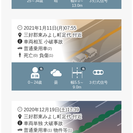
25～34歳
晴
幅9.0～
３灯式信号
13.0m
2021年1月11日(月)07:55
三好郡東みよし町足代 付近
車両相互 小破事故
普通乗用車
(2)
死亡
負傷
(0)
(1)
他
他
0～24歳
曇
幅5.5～
３灯式信号
9.0m
2020年12月19日(土)17:39
三好郡東みよし町足代 付近
車両単独 大破事故
普通乗用車
物件等
(1)
(1)