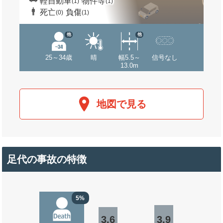
軽自動車
物件等
(1)
(1)
死亡
負傷
(0)
(1)
他
他
25～34歳
晴
幅5.5～
信号なし
13.0m
地図で見る
足代の事故の特徴
5%
3.6
3.9