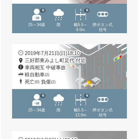
他
他
25～34歳
雨
幅5.5～
押ボタン式
9.0m
信号
2019年7月21日(日)18:10
三好郡東みよし町足代 付近
車両相互 中破事故
軽自動車
(2)
死亡
負傷
(0)
(2)
他
他
25～34歳
雨
幅5.5～
押ボタン式
13.0m
信号