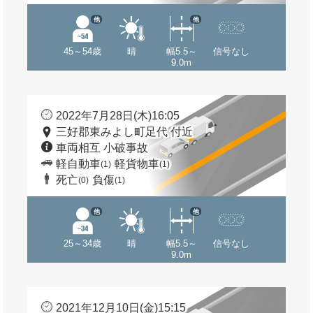
他
他
45～54歳
晴
幅5.5～
信号なし
9.0m
2022年7月28日(木)16:05
三好郡東みよし町足代 付近
車両相互 小破事故
軽自動車
軽貨物車
(1)
(1)
死亡
負傷
(0)
(1)
他
他
25～34歳
晴
幅5.5～
信号なし
9.0m
2021年12月10日(金)15:15