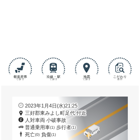
都道府県
沿線・駅
地図
こだわり
で探す
で探す
で探す
条件
2023年1月4日(水)21:25
三好郡東みよし町足代 付近
人対車両 小破事故
普通乗用車
歩行者
(1)
(1)
死亡
負傷
(0)
(1)