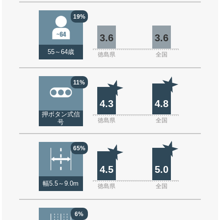
19%
3.6
3.6
55～64歳
徳島県
全国
11%
4.3
4.8
押ボタン式信
徳島県
全国
号
65%
4.5
5.0
幅5.5～9.0m
徳島県
全国
6%