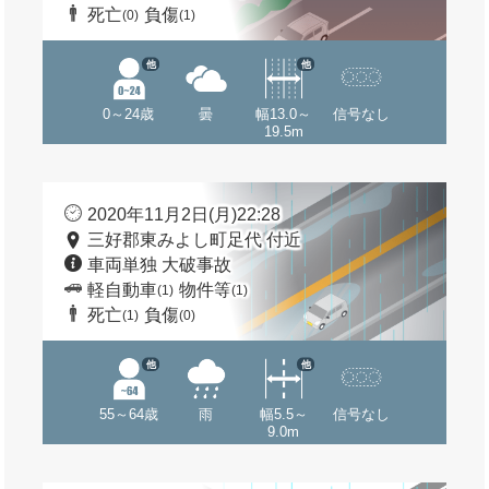
死亡
負傷
(0)
(1)
他
他
0～24歳
曇
幅13.0～
信号なし
19.5m
2020年11月2日(月)22:28
三好郡東みよし町足代 付近
車両単独 大破事故
軽自動車
物件等
(1)
(1)
死亡
負傷
(1)
(0)
他
他
55～64歳
雨
幅5.5～
信号なし
9.0m