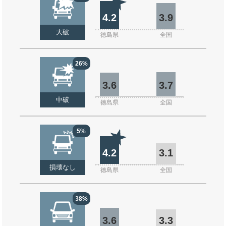
4.2
3.9
大破
徳島県
全国
26%
3.6
3.7
中破
徳島県
全国
5%
4.2
3.1
損壊なし
徳島県
全国
38%
3.6
3.3