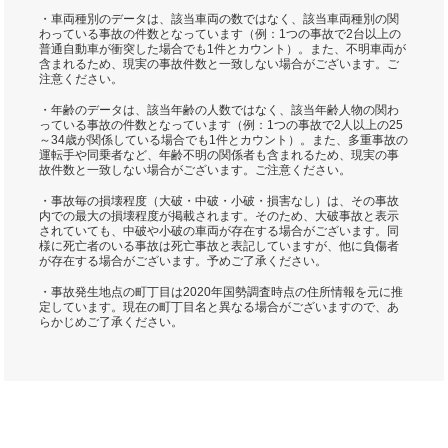
・車両種別のデータは、該当車両の数ではなく、該当車両種別の関
わっている事故の件数となっています（例：1つの事故で2台以上の
普通自動車が衝突した場合でも1件とカウント）。また、不明車両が
含まれるため、現実の事故件数と一致しない場合がございます。ご
注意ください。
・年齢のデータは、該当年齢の人数ではなく、該当年齢人物の関わ
っている事故の件数となっています（例：1つの事故で2人以上の25
～34歳が関係している場合でも1件とカウント）。また、多重事故の
運転手や同乗者など、年齢不明の関係者も含まれるため、現実の事
故件数と一致しない場合がございます。ご注意ください。
・事故毎の損壊程度（大破・中破・小破・損害なし）は、その事故
内での最大の損壊程度が掲載されます。そのため、大破事故と表示
されていても、中破や小破の車両が存在する場合がございます。同
様に死亡者のいる事故は死亡事故と表記していますが、他に負傷者
が存在する場合がございます。予めご了承ください。
・事故発生地点の町丁目は2020年国勢調査時点の住所情報を元に推
定しています。現在の町丁目名と異なる場合がございますので、あ
らかじめご了承ください。