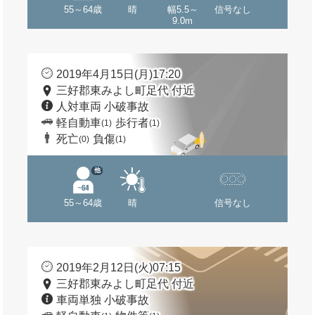
55～64歳
晴
幅5.5～
信号なし
9.0m
2019年4月15日(月)17:20
三好郡東みよし町足代 付近
人対車両 小破事故
軽自動車
歩行者
(1)
(1)
死亡
負傷
(0)
(1)
他
55～64歳
晴
信号なし
2019年2月12日(火)07:15
三好郡東みよし町足代 付近
車両単独 小破事故