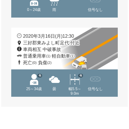
0～24歳
雨
信号なし
2020年3月16日(月)12:30
三好郡東みよし町足代 付近
車両相互 中破事故
普通乗用車
軽自動車
(1)
(1)
死亡
負傷
(0)
(2)
他
他
25～34歳
曇
幅5.5～
信号なし
9.0m