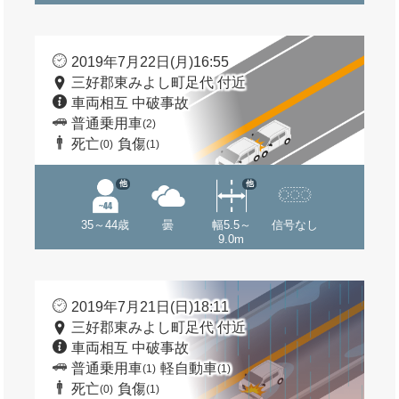
2019年7月22日(月)16:55
三好郡東みよし町足代 付近
車両相互 中破事故
普通乗用車
(2)
死亡
負傷
(0)
(1)
他
他
35～44歳
曇
幅5.5～
信号なし
9.0m
2019年7月21日(日)18:11
三好郡東みよし町足代 付近
車両相互 中破事故
普通乗用車
軽自動車
(1)
(1)
死亡
負傷
(0)
(1)