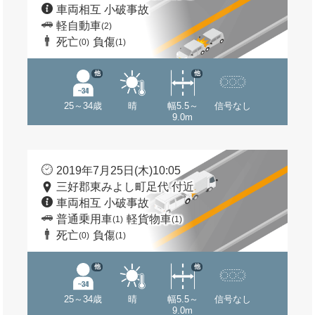
車両相互 小破事故
軽自動車
(2)
死亡
負傷
(0)
(1)
他
他
25～34歳
晴
幅5.5～
信号なし
9.0m
2019年7月25日(木)10:05
三好郡東みよし町足代 付近
車両相互 小破事故
普通乗用車
軽貨物車
(1)
(1)
死亡
負傷
(0)
(1)
他
他
25～34歳
晴
幅5.5～
信号なし
9.0m