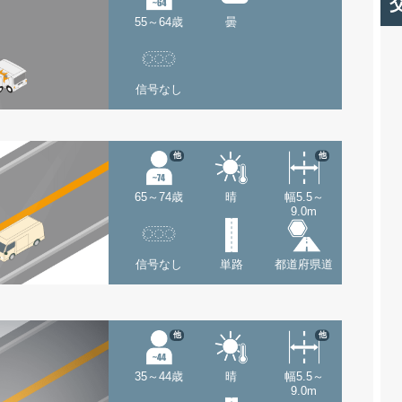
55～64歳
曇
信号なし
他
他
65～74歳
晴
幅5.5～
9.0m
信号なし
単路
都道府県道
他
他
35～44歳
晴
幅5.5～
9.0m