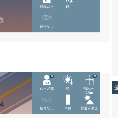
75歳以上
晴
信号なし
他
他
25～34歳
晴
幅5.5～
9.0m
信号なし
単路
都道府県道