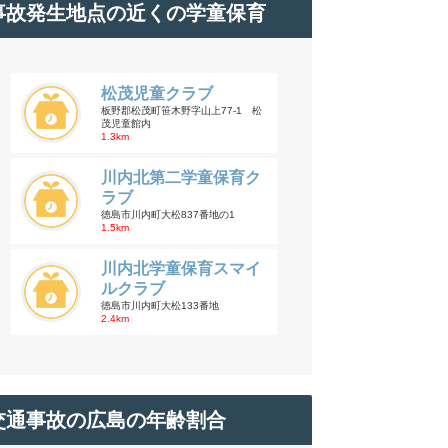
事故発生地点の近くの学童保育
松茂児童クラブ
板野郡松茂町笹木野字山上77-1 松
茂児童館内
1.3km
川内北第二学童保育ク
ラブ
徳島市川内町大松837番地の1
1.5km
川内北学童保育スマイ
ルクラブ
徳島市川内町大松133番地
2.4km
交通事故の広島の年齢割合