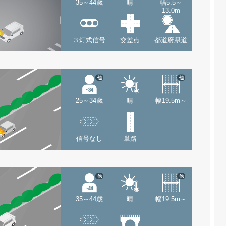
35～44歳
晴
幅5.5～
13.0m
３灯式信号
交差点
都道府県道
他
他
25～34歳
晴
幅19.5m～
信号なし
単路
他
他
35～44歳
晴
幅19.5m～