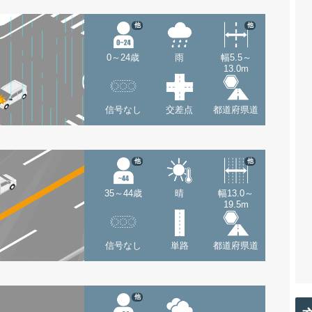
他
他
0～24歳
雨
幅5.5～
13.0m
信号なし
交差点
都道府県道
他
他
35～44歳
晴
幅13.0～
19.5m
信号なし
単路
都道府県道
他