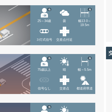
他
他
25～34歳
曇
幅13.0～
19.5m
３灯式信号
交差点付近
他
他
75歳以上
晴
幅～5.5m
信号なし
交差点
都道府県道
他