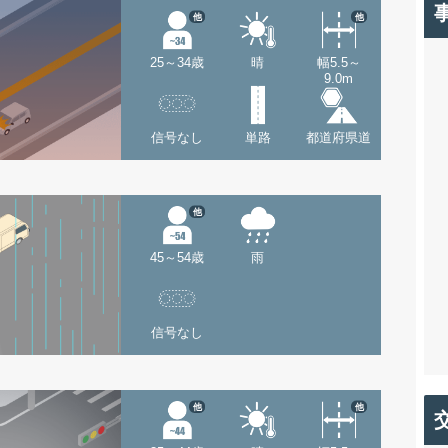
他
他
25～34歳
晴
幅5.5～
9.0m
信号なし
単路
都道府県道
他
45～54歳
雨
信号なし
他
他