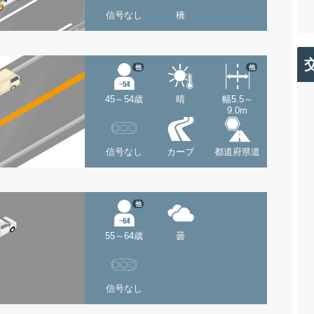
信号なし
橋
他
他
45～54歳
晴
幅5.5～
9.0m
信号なし
カーブ
都道府県道
他
55～64歳
曇
信号なし