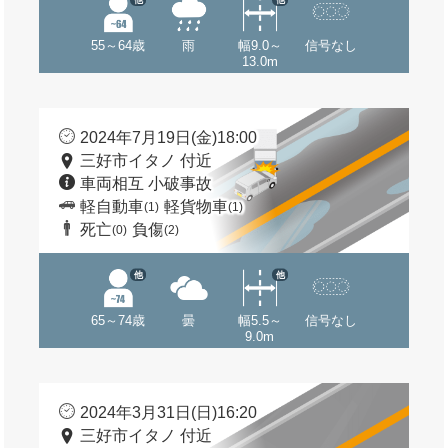
55～64歳
雨
幅9.0～
信号なし
13.0m
2024年7月19日(金)18:00
三好市イタノ 付近
車両相互 小破事故
軽自動車
軽貨物車
(1)
(1)
死亡
負傷
(0)
(2)
他
他
65～74歳
曇
幅5.5～
信号なし
9.0m
2024年3月31日(日)16:20
三好市イタノ 付近