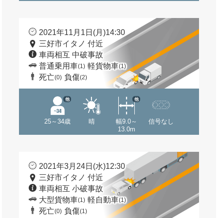
2021年11月1日(月)14:30
三好市イタノ 付近
車両相互 中破事故
普通乗用車
軽貨物車
(1)
(1)
死亡
負傷
(0)
(2)
他
他
25～34歳
晴
幅9.0～
信号なし
13.0m
2021年3月24日(水)12:30
三好市イタノ 付近
車両相互 小破事故
大型貨物車
軽自動車
(1)
(1)
死亡
負傷
(0)
(1)