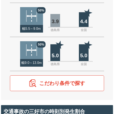
50%
3.9
4.4
幅5.5～9.0m
徳島県
全国
50%
5.0
5.0
幅9.0～13.0m
徳島県
全国
こだわり条件で探す
交通事故の三好市の時刻別発生割合