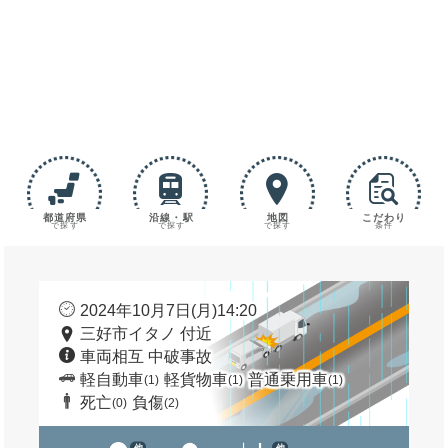
都道府県
沿線・駅
地図
こだわり
で探す
で探す
で探す
条件
2024年10月7日(月)14:20
三好市イタノ 付近
車両相互 中破事故
軽自動車
軽貨物車
普通乗用車
(1)
(1)
(1)
死亡
負傷
(0)
(2)
他
他