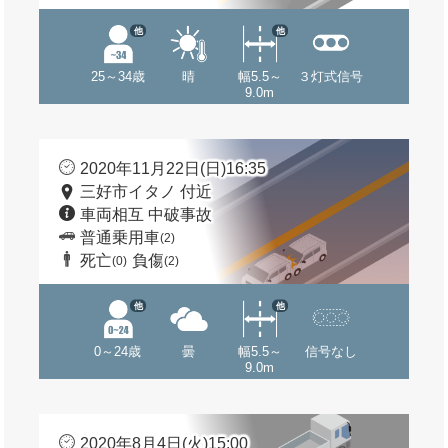
他
他
25～34歳
晴
幅5.5～
３灯式信号
9.0m
2020年11月22日(日)16:35
三好市イタノ 付近
車両相互 中破事故
普通乗用車
(2)
死亡
負傷
(0)
(2)
他
他
0～24歳
曇
幅5.5～
信号なし
9.0m
2020年8月4日(火)15:00