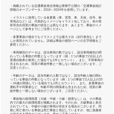
・掲載されている交通事故発生情報は警察庁公開の「交通事故統計
情報のオープンデータ」2019～2024年を使用しています。
・イラストに使用している各要素（車、背景、車、天候、信号、衝
突地点など）は、代表的なイメージをイラスト化しており、色や形
状等含め現実の事故の状況とは異なります。あくまで、事故のイメ
ージとして参考までにご活用ください。
・多重事故の場合でもイラスト上では最大２台（歩行者含む）まで
しか表現されていません。詳細は事故の個別ページの文字情報をご
参照ください。
・車両種別のデータは、該当車両の数ではなく、該当車両種別の関
わっている事故の件数となっています（例：1つの事故で2台以上の
普通自動車が衝突した場合でも1件とカウント）。また、不明車両が
含まれるため、現実の事故件数と一致しない場合がございます。ご
注意ください。
・年齢のデータは、該当年齢の人数ではなく、該当年齢人物の関わ
っている事故の件数となっています（例：1つの事故で2人以上の25
～34歳が関係している場合でも1件とカウント）。また、多重事故の
運転手や同乗者など、年齢不明の関係者も含まれるため、現実の事
故件数と一致しない場合がございます。ご注意ください。
・事故毎の損壊程度（大破・中破・小破・損害なし）は、その事故
内での最大の損壊程度が掲載されます。そのため、大破事故と表示
されていても、中破や小破の車両が存在する場合がございます。同
様に死亡者のいる事故は死亡事故と表記していますが、他に負傷者