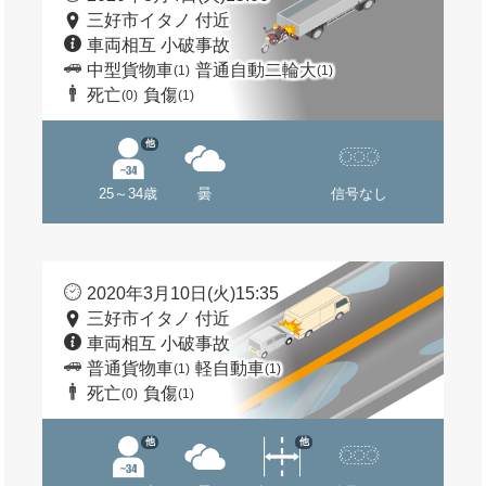
三好市イタノ 付近
車両相互 小破事故
中型貨物車
普通自動二輪大
(1)
(1)
死亡
負傷
(0)
(1)
他
25～34歳
曇
信号なし
2020年3月10日(火)15:35
三好市イタノ 付近
車両相互 小破事故
普通貨物車
軽自動車
(1)
(1)
死亡
負傷
(0)
(1)
他
他