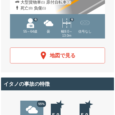
大型貨物車
原付自転車
(1)
(1)
死亡
負傷
(0)
(1)
他
他
55～64歳
曇
幅9.0～
信号なし
13.0m
地図で見る
イタノの事故の特徴
55%
5.0
5.0