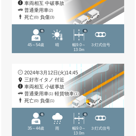
車両相互 中破事故
普通乗用車
(2)
死亡
負傷
(0)
(3)
他
他
45～54歳
晴
幅9.0～
３灯式信号
13.0m
2024年3月12日(火)14:45
三好市イタノ 付近
車両相互 小破事故
普通乗用車
軽貨物車
(1)
(1)
死亡
負傷
(0)
(1)
他
他
35～44歳
雨
幅9.0～
３灯式信号
13.0m