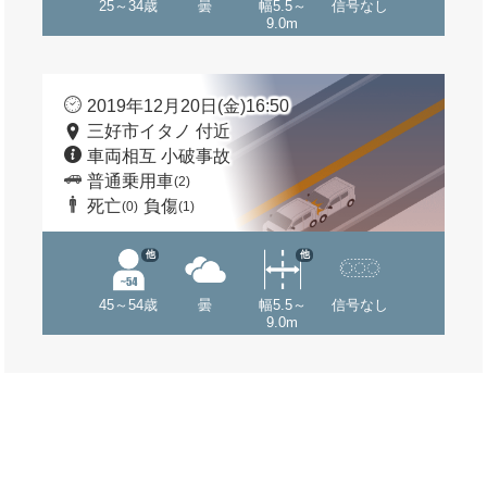
25～34歳
曇
幅5.5～
信号なし
9.0m
2019年12月20日(金)16:50
三好市イタノ 付近
車両相互 小破事故
普通乗用車
(2)
死亡
負傷
(0)
(1)
他
他
45～54歳
曇
幅5.5～
信号なし
9.0m