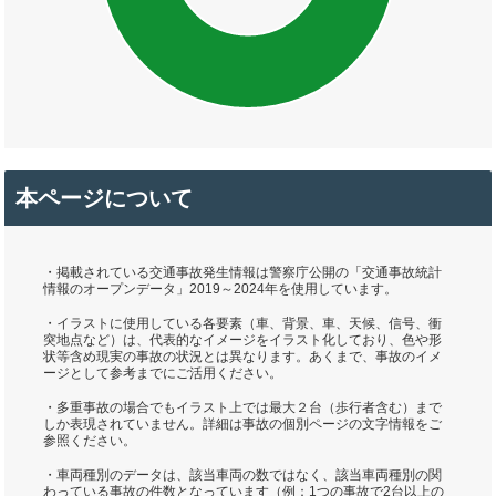
本ページについて
・掲載されている交通事故発生情報は警察庁公開の「交通事故統計
情報のオープンデータ」2019～2024年を使用しています。
・イラストに使用している各要素（車、背景、車、天候、信号、衝
突地点など）は、代表的なイメージをイラスト化しており、色や形
状等含め現実の事故の状況とは異なります。あくまで、事故のイメ
ージとして参考までにご活用ください。
・多重事故の場合でもイラスト上では最大２台（歩行者含む）まで
しか表現されていません。詳細は事故の個別ページの文字情報をご
参照ください。
・車両種別のデータは、該当車両の数ではなく、該当車両種別の関
わっている事故の件数となっています（例：1つの事故で2台以上の