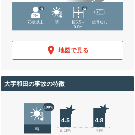
他
他
75歳以上
晴
幅5.5～
信号なし
9.0m
地図で見る
大字和田の事故の特徴
100%
4.5
4.8
晴
山口県
全国