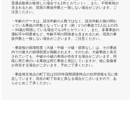
普通自動車が衝突した場合でも1件とカウント）。また、不明車両が
含まれるため、現実の事故件数と一致しない場合がございます。ご
注意ください。
・年齢のデータは、該当年齢の人数ではなく、該当年齢人物の関わ
っている事故の件数となっています（例：1つの事故で2人以上の25
～34歳が関係している場合でも1件とカウント）。また、多重事故の
運転手や同乗者など、年齢不明の関係者も含まれるため、現実の事
故件数と一致しない場合がございます。ご注意ください。
・事故毎の損壊程度（大破・中破・小破・損害なし）は、その事故
内での最大の損壊程度が掲載されます。そのため、大破事故と表示
されていても、中破や小破の車両が存在する場合がございます。同
様に死亡者のいる事故は死亡事故と表記していますが、他に負傷者
が存在する場合がございます。予めご了承ください。
・事故発生地点の町丁目は2020年国勢調査時点の住所情報を元に推
定しています。現在の町丁目名と異なる場合がございますので、あ
らかじめご了承ください。