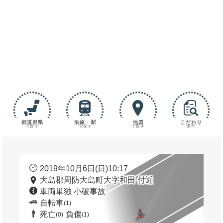
都道府県
沿線・駅
地図
こだわり
で探す
で探す
で探す
条件
2019年10月6日(日)10:17
大島郡周防大島町大字和田 付近
車両単独 小破事故
自転車
(1)
死亡
負傷
(0)
(1)