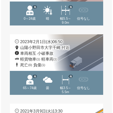
他
他
0～24歳
晴
幅5.5～
信号なし
9.0m
2023年2月1日(水)06:50
山陽小野田市大字千崎 付近
車両相互 小破事故
軽貨物車
軽車両
(1)
(1)
死亡
負傷
(0)
(1)
他
他
65～74歳
曇
幅3.5～
信号なし
5.5m
2021年3月9日(火)13:30