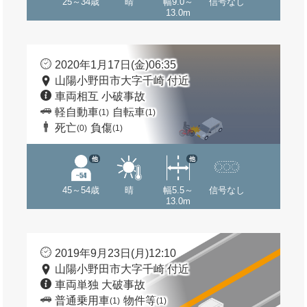
25～34歳
晴
幅9.0～
信号なし
13.0m
2020年1月17日(金)06:35
山陽小野田市大字千崎 付近
車両相互 小破事故
軽自動車
自転車
(1)
(1)
死亡
負傷
(0)
(1)
他
他
45～54歳
晴
幅5.5～
信号なし
13.0m
2019年9月23日(月)12:10
山陽小野田市大字千崎 付近
車両単独 大破事故
普通乗用車
物件等
(1)
(1)