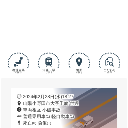
都道府県
沿線・駅
地図
こだわり
で探す
で探す
で探す
条件
2024年2月28日(水)18:27
山陽小野田市大字千崎 付近
車両相互 小破事故
普通乗用車
軽自動車
(1)
(1)
死亡
負傷
(0)
(1)