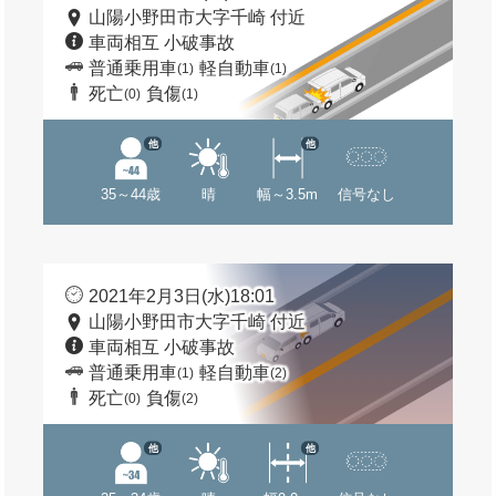
山陽小野田市大字千崎 付近
車両相互 小破事故
普通乗用車
軽自動車
(1)
(1)
死亡
負傷
(0)
(1)
他
他
35～44歳
晴
幅～3.5m
信号なし
2021年2月3日(水)18:01
山陽小野田市大字千崎 付近
車両相互 小破事故
普通乗用車
軽自動車
(1)
(2)
死亡
負傷
(0)
(2)
他
他