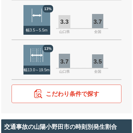
13%
3.3
3.7
幅3.5～5.5m
山口県
全国
13%
3.7
3.5
幅13.0～19.5m
山口県
全国
こだわり条件で探す
交通事故の山陽小野田市の時刻別発生割合