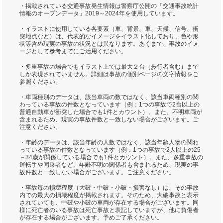
・掲載されている交通事故発生情報は警察庁公開の「交通事故統計
情報のオープンデータ」2019～2024年を使用しています。
・イラストに使用している各要素（車、背景、車、天候、信号、衝
突地点など）は、代表的なイメージをイラスト化しており、色や形
状等含め現実の事故の状況とは異なります。あくまで、事故のイメ
ージとして参考までにご活用ください。
・多重事故の場合でもイラスト上では最大２台（歩行者含む）まで
しか表現されていません。詳細は事故の個別ページの文字情報をご
参照ください。
・車両種別のデータは、該当車両の数ではなく、該当車両種別の関
わっている事故の件数となっています（例：1つの事故で2台以上の
普通自動車が衝突した場合でも1件とカウント）。また、不明車両が
含まれるため、現実の事故件数と一致しない場合がございます。ご
注意ください。
・年齢のデータは、該当年齢の人数ではなく、該当年齢人物の関わ
っている事故の件数となっています（例：1つの事故で2人以上の25
～34歳が関係している場合でも1件とカウント）。また、多重事故の
運転手や同乗者など、年齢不明の関係者も含まれるため、現実の事
故件数と一致しない場合がございます。ご注意ください。
・事故毎の損壊程度（大破・中破・小破・損害なし）は、その事故
内での最大の損壊程度が掲載されます。そのため、大破事故と表示
されていても、中破や小破の車両が存在する場合がございます。同
様に死亡者のいる事故は死亡事故と表記していますが、他に負傷者
が存在する場合がございます。予めご了承ください。