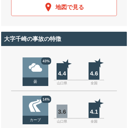
地図で見る
大字千崎の事故の特徴
43%
4.4
4.6
曇
山口県
全国
14%
3.6
4.1
カーブ
山口県
全国