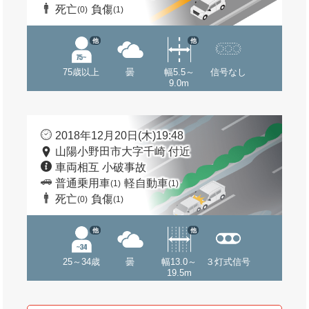
死亡
負傷
(0)
(1)
他
他
75歳以上
曇
幅5.5～
信号なし
9.0m
2018年12月20日(木)19:48
山陽小野田市大字千崎 付近
車両相互 小破事故
普通乗用車
軽自動車
(1)
(1)
死亡
負傷
(0)
(1)
他
他
25～34歳
曇
幅13.0～
３灯式信号
19.5m