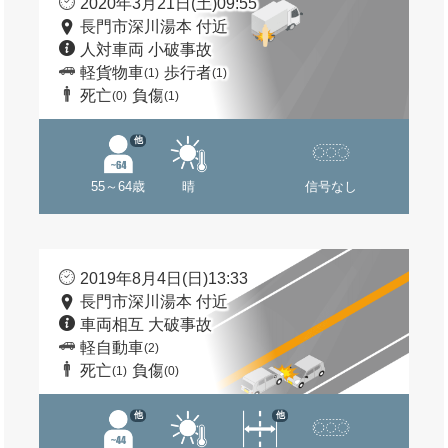
2020年3月21日(土)09:55
長門市深川湯本 付近
人対車両 小破事故
軽貨物車
歩行者
(1)
(1)
死亡
負傷
(0)
(1)
他
55～64歳
晴
信号なし
2019年8月4日(日)13:33
長門市深川湯本 付近
車両相互 大破事故
軽自動車
(2)
死亡
負傷
(1)
(0)
他
他