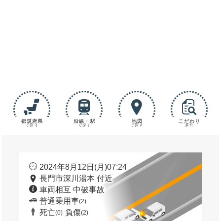
都道府県
沿線・駅
地図
こだわり
で探す
で探す
で探す
条件
2024年8月12日(月)07:24
長門市深川湯本 付近
車両相互 中破事故
普通乗用車
(2)
死亡
負傷
(0)
(2)