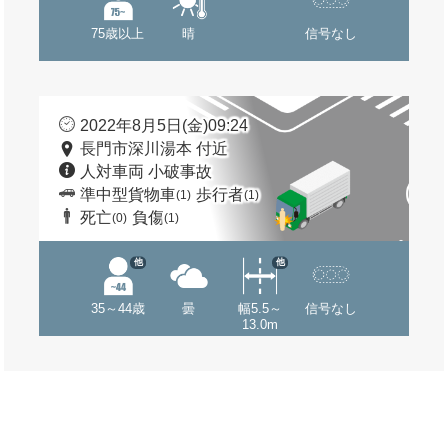
75歳以上
晴
信号なし
2022年8月5日(金)09:24
長門市深川湯本 付近
人対車両 小破事故
準中型貨物車
歩行者
(1)
(1)
死亡
負傷
(0)
(1)
他
他
35～44歳
曇
幅5.5～
信号なし
13.0m