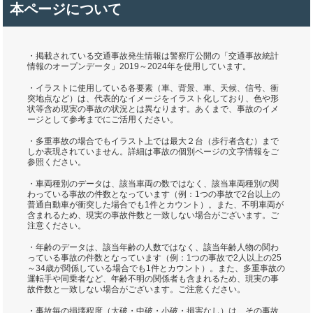
本ページについて
・掲載されている交通事故発生情報は警察庁公開の「交通事故統計
情報のオープンデータ」2019～2024年を使用しています。
・イラストに使用している各要素（車、背景、車、天候、信号、衝
突地点など）は、代表的なイメージをイラスト化しており、色や形
状等含め現実の事故の状況とは異なります。あくまで、事故のイメ
ージとして参考までにご活用ください。
・多重事故の場合でもイラスト上では最大２台（歩行者含む）まで
しか表現されていません。詳細は事故の個別ページの文字情報をご
参照ください。
・車両種別のデータは、該当車両の数ではなく、該当車両種別の関
わっている事故の件数となっています（例：1つの事故で2台以上の
普通自動車が衝突した場合でも1件とカウント）。また、不明車両が
含まれるため、現実の事故件数と一致しない場合がございます。ご
注意ください。
・年齢のデータは、該当年齢の人数ではなく、該当年齢人物の関わ
っている事故の件数となっています（例：1つの事故で2人以上の25
～34歳が関係している場合でも1件とカウント）。また、多重事故の
運転手や同乗者など、年齢不明の関係者も含まれるため、現実の事
故件数と一致しない場合がございます。ご注意ください。
・事故毎の損壊程度（大破・中破・小破・損害なし）は、その事故