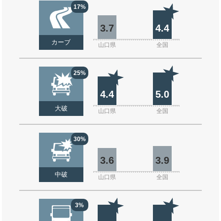
17%
3.7
4.4
カーブ
山口県
全国
25%
4.4
5.0
大破
山口県
全国
30%
3.6
3.9
中破
山口県
全国
3%