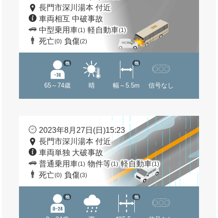
長門市深川湯本 付近
車両相互 中破事故
中型乗用車
軽自動車
(1)
(1)
死亡
負傷
(0)
(2)
他
他
65～74歳
晴
幅～5.5m
信号なし
2023年8月27日(日)15:23
長門市深川湯本 付近
車両単独 大破事故
普通乗用車
物件等
軽自動車
(1)
(1)
(1)
死亡
負傷
(0)
(3)
他
他