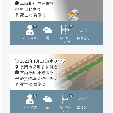
車両相互 中破事故
軽自動車
(2)
死亡
負傷
(0)
(1)
他
他
25～34歳
曇
幅5.5～
信号なし
13.0m
2021年1月13日(水)07:46
長門市深川湯本 付近
車両単独 小破事故
軽貨物車
物件等
(1)
(1)
死亡
負傷
(0)
(1)
他
他
55～64歳
曇
幅3.5～
信号なし
5.5m