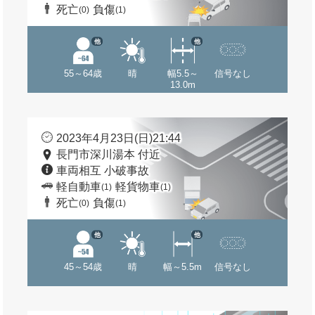
死亡
負傷
(0)
(1)
他
他
55～64歳
晴
幅5.5～
信号なし
13.0m
2023年4月23日(日)21:44
長門市深川湯本 付近
車両相互 小破事故
軽自動車
軽貨物車
(1)
(1)
死亡
負傷
(0)
(1)
他
他
45～54歳
晴
幅～5.5m
信号なし