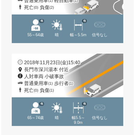
普通乗用車
軽自動車
(1)
(1)
死亡
負傷
(0)
(2)
他
他
55～64歳
晴
幅～5.5m
信号なし
2018年11月23日(金)15:40
長門市深川湯本 付近
人対車両 小破事故
普通乗用車
歩行者
(1)
(1)
死亡
負傷
(0)
(1)
他
他
65～74歳
晴
幅5.5～
信号なし
9.0m