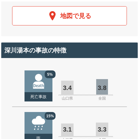
地図で見る
深川湯本の事故の特徴
5%
3.4
3.8
死亡事故
山口県
全国
15%
3.1
3.3
雨