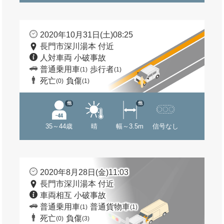
2020年10月31日(土)08:25
長門市深川湯本 付近
人対車両 小破事故
普通乗用車
歩行者
(1)
(1)
死亡
負傷
(0)
(1)
他
他
35～44歳
晴
幅～3.5m
信号なし
2020年8月28日(金)11:03
長門市深川湯本 付近
車両相互 小破事故
普通乗用車
普通貨物車
(1)
(1)
死亡
負傷
(0)
(3)