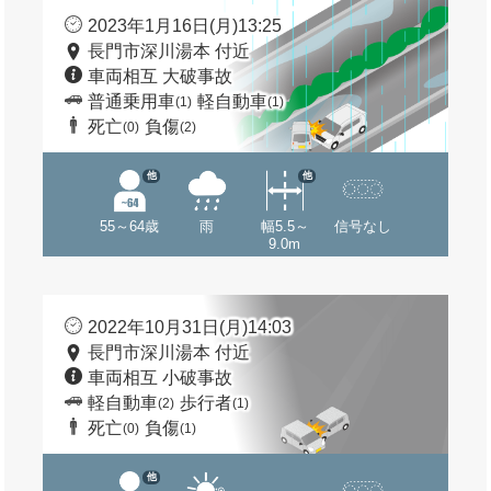
2023年1月16日(月)13:25
長門市深川湯本 付近
車両相互 大破事故
普通乗用車
軽自動車
(1)
(1)
死亡
負傷
(0)
(2)
他
他
55～64歳
雨
幅5.5～
信号なし
9.0m
2022年10月31日(月)14:03
長門市深川湯本 付近
車両相互 小破事故
軽自動車
歩行者
(2)
(1)
死亡
負傷
(0)
(1)
他