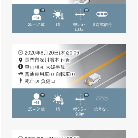
他
他
25～34歳
晴
幅5.5～
３灯式信号
13.0m
2020年8月20日(木)20:06
長門市深川湯本 付近
車両相互 大破事故
普通乗用車
自転車
(1)
(1)
死亡
負傷
(0)
(1)
他
他
25～34歳
晴
幅5.5～
信号なし
9.0m