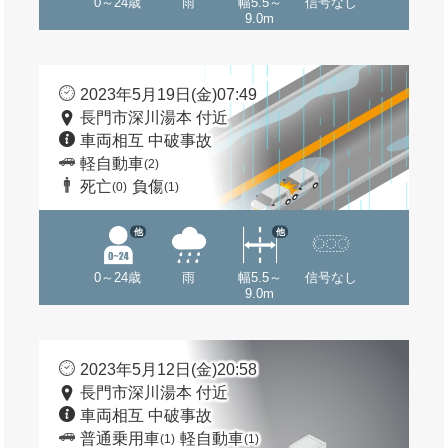
0～24歳
雨
幅5.5～
信号なし
9.0m
2023年5月19日(金)07:49
長門市深川湯本 付近
車両相互 中破事故
軽自動車
(2)
死亡
負傷
(0)
(1)
他
他
0～24歳
雨
幅5.5～
信号なし
9.0m
2023年5月12日(金)20:58
長門市深川湯本 付近
車両相互 中破事故
普通乗用車
軽自動車
(1)
(1)