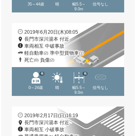
35～44歳
晴
幅5.5～
信号なし
9.0m
2019年6月20日(木)08:05
長門市深川湯本 付近
車両相互 中破事故
軽自動車
準中型貨物車
(2)
(1)
死亡
負傷
(0)
(2)
他
他
0～24歳
晴
幅5.5～
信号なし
9.0m
2019年2月17日(日)16:19
長門市深川湯本 付近
車両相互 小破事故