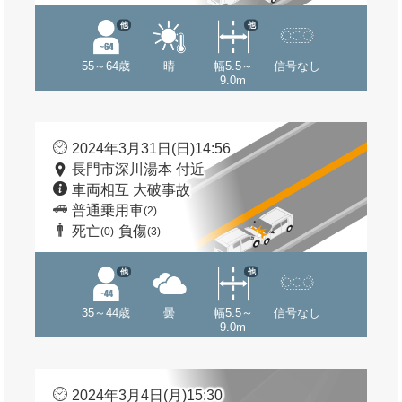
他
他
55～64歳
晴
幅5.5～
信号なし
9.0m
2024年3月31日(日)14:56
長門市深川湯本 付近
車両相互 大破事故
普通乗用車
(2)
死亡
負傷
(0)
(3)
他
他
35～44歳
曇
幅5.5～
信号なし
9.0m
2024年3月4日(月)15:30