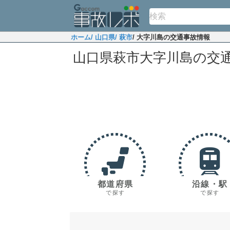
ホーム
/ 山口県
/ 萩市
/ 大字川島の交通事故情報
山口県萩市大字川島の交
都道府県
沿線・駅
で探す
で探す