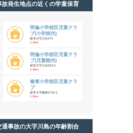
事故発生地点の近くの学童保育
明倫小学校区児童クラ
ブ(小学校内)
萩市大字江向475
1.4km
明倫小学校区児童クラ
ブ(児童館内)
萩市大字江向552-2
1.4km
椿東小学校区児童クラ
ブ
萩市大字椿東2710-1
1.6km
交通事故の大字川島の年齢割合