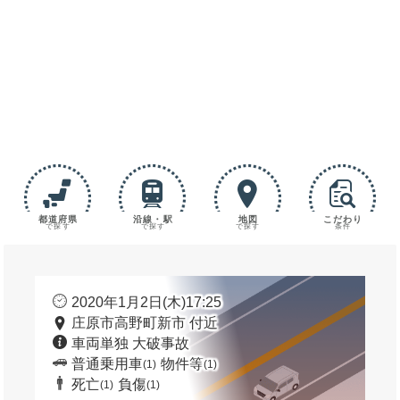
都道府県
沿線・駅
地図
こだわり
で探す
で探す
で探す
条件
2020年1月2日(木)17:25
庄原市高野町新市 付近
車両単独 大破事故
普通乗用車
物件等
(1)
(1)
死亡
負傷
(1)
(1)