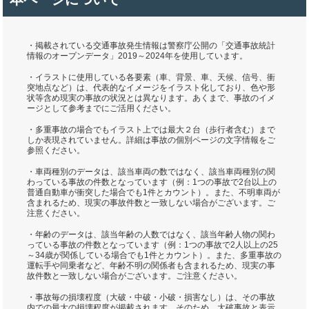
・掲載されている交通事故発生情報は警察庁公開の「交通事故統計
情報のオープンデータ」2019～2024年を使用しています。
・イラストに使用している各要素（車、背景、車、天候、信号、衝
突地点など）は、代表的なイメージをイラスト化しており、色や形
状等含め現実の事故の状況とは異なります。あくまで、事故のイメ
ージとして参考までにご活用ください。
・多重事故の場合でもイラスト上では最大２台（歩行者含む）まで
しか表現されていません。詳細は事故の個別ページの文字情報をご
参照ください。
・車両種別のデータは、該当車両の数ではなく、該当車両種別の関
わっている事故の件数となっています（例：1つの事故で2台以上の
普通自動車が衝突した場合でも1件とカウント）。また、不明車両が
含まれるため、現実の事故件数と一致しない場合がございます。ご
注意ください。
・年齢のデータは、該当年齢の人数ではなく、該当年齢人物の関わ
っている事故の件数となっています（例：1つの事故で2人以上の25
～34歳が関係している場合でも1件とカウント）。また、多重事故の
運転手や同乗者など、年齢不明の関係者も含まれるため、現実の事
故件数と一致しない場合がございます。ご注意ください。
・事故毎の損壊程度（大破・中破・小破・損害なし）は、その事故
内での最大の損壊程度が掲載されます。そのため、大破事故と表示