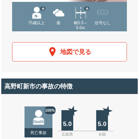
他
他
75歳以上
曇
幅5.5～
信号なし
9.0m
地図で見る
高野町新市の事故の特徴
100%
5.0
5.0
死亡事故
広島県
全国