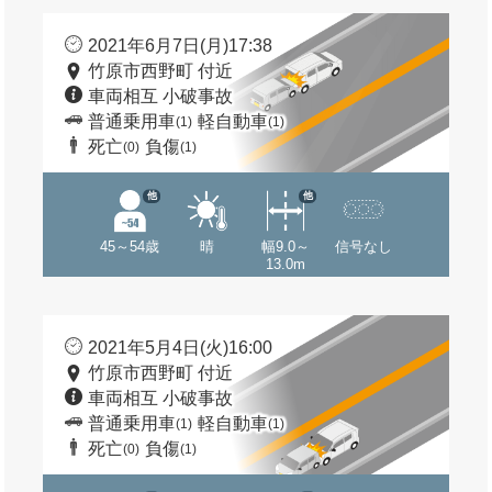
2021年6月7日(月)17:38
竹原市西野町 付近
車両相互 小破事故
普通乗用車
軽自動車
(1)
(1)
死亡
負傷
(0)
(1)
他
他
45～54歳
晴
幅9.0～
信号なし
13.0m
2021年5月4日(火)16:00
竹原市西野町 付近
車両相互 小破事故
普通乗用車
軽自動車
(1)
(1)
死亡
負傷
(0)
(1)