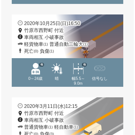
2020年10月25日(日)16:50
竹原市西野町 付近
車両相互 小破事故
軽貨物車
普通自動二輪大
(1)
(1)
死亡
負傷
(0)
(1)
他
他
0～24歳
晴
幅5.5～
信号なし
9.0m
2020年3月11日(水)12:15
竹原市西野町 付近
車両相互 小破事故
普通貨物車
軽自動車
(1)
(1)
死亡
負傷
(0)
(3)