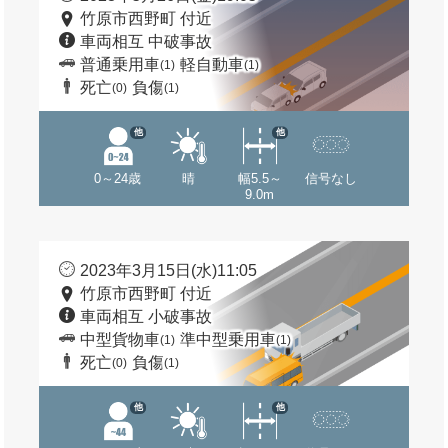
竹原市西野町 付近
車両相互 中破事故
普通乗用車
軽自動車
(1)
(1)
死亡
負傷
(0)
(1)
他
他
0～24歳
晴
幅5.5～
信号なし
9.0m
2023年3月15日(水)11:05
竹原市西野町 付近
車両相互 小破事故
中型貨物車
準中型乗用車
(1)
(1)
死亡
負傷
(0)
(1)
他
他