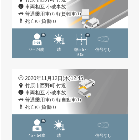
車両相互 小破事故
普通乗用車
軽貨物車
(1)
(1)
死亡
負傷
(0)
(1)
他
他
0～24歳
晴
幅5.5～
信号なし
9.0m
2020年11月12日(木)12:45
竹原市西野町 付近
車両相互 小破事故
普通乗用車
軽自動車
(1)
(1)
死亡
負傷
(0)
(1)
他
45～54歳
晴
信号なし