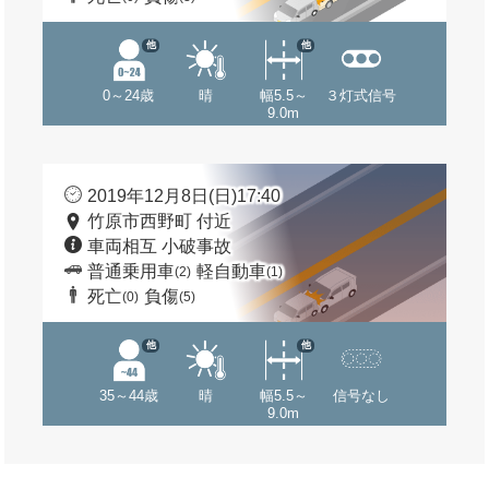
他
他
0～24歳
晴
幅5.5～
３灯式信号
9.0m
2019年12月8日(日)17:40
竹原市西野町 付近
車両相互 小破事故
普通乗用車
軽自動車
(2)
(1)
死亡
負傷
(0)
(5)
他
他
35～44歳
晴
幅5.5～
信号なし
9.0m