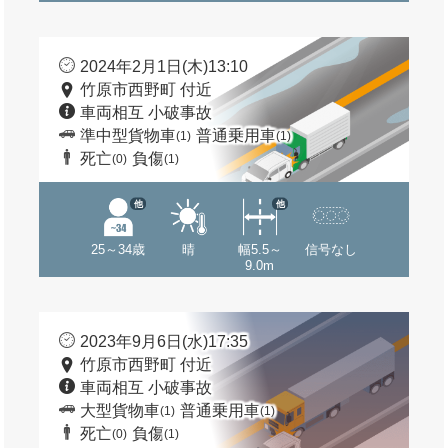
2024年2月1日(木)13:10
竹原市西野町 付近
車両相互 小破事故
準中型貨物車
普通乗用車
(1)
(1)
死亡
負傷
(0)
(1)
他
他
25～34歳
晴
幅5.5～
信号なし
9.0m
2023年9月6日(水)17:35
竹原市西野町 付近
車両相互 小破事故
大型貨物車
普通乗用車
(1)
(1)
死亡
負傷
(0)
(1)