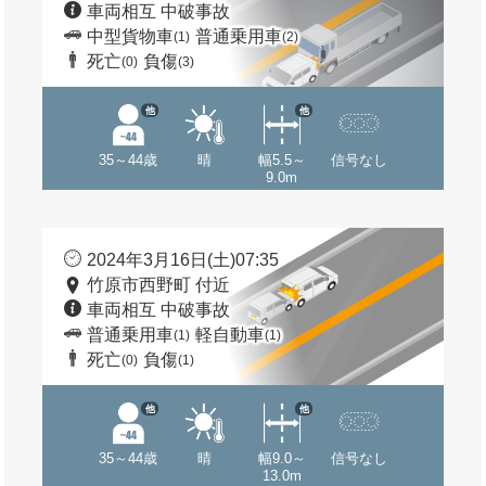
車両相互 中破事故
中型貨物車
普通乗用車
(1)
(2)
死亡
負傷
(0)
(3)
他
他
35～44歳
晴
幅5.5～
信号なし
9.0m
2024年3月16日(土)07:35
竹原市西野町 付近
車両相互 中破事故
普通乗用車
軽自動車
(1)
(1)
死亡
負傷
(0)
(1)
他
他
35～44歳
晴
幅9.0～
信号なし
13.0m