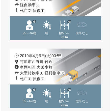
軽自動車
(2)
死亡
負傷
(0)
(1)
他
他
25～34歳
晴
幅5.5～
信号なし
9.0m
2019年4月9日(火)00:55
竹原市西野町 付近
車両相互 大破事故
大型貨物車
軽貨物車
(1)
(1)
死亡
負傷
(1)
(0)
他
他
55～64歳
晴
幅5.5～
信号なし
9.0m