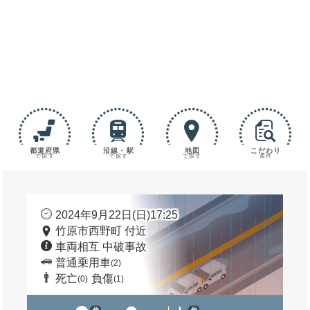
都道府県
沿線・駅
地図
こだわり
で探す
で探す
で探す
条件
2024年9月22日(日)17:25
竹原市西野町 付近
車両相互 中破事故
普通乗用車
(2)
死亡
負傷
(0)
(1)
他
他