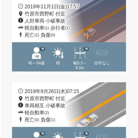
2019年11月1日(金)17:57
竹原市西野町 付近
人対車両 小破事故
軽自動車
歩行者
(1)
(1)
死亡
負傷
(1)
(0)
他
他
45～54歳
晴
幅5.5～
信号なし
9.0m
2019年9月26日(木)07:15
竹原市西野町 付近
車両相互 小破事故
軽自動車
(2)
死亡
負傷
(0)
(1)
他
他