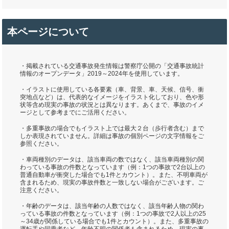
本ページについて
・掲載されている交通事故発生情報は警察庁公開の「交通事故統計
情報のオープンデータ」2019～2024年を使用しています。
・イラストに使用している各要素（車、背景、車、天候、信号、衝
突地点など）は、代表的なイメージをイラスト化しており、色や形
状等含め現実の事故の状況とは異なります。あくまで、事故のイメ
ージとして参考までにご活用ください。
・多重事故の場合でもイラスト上では最大２台（歩行者含む）まで
しか表現されていません。詳細は事故の個別ページの文字情報をご
参照ください。
・車両種別のデータは、該当車両の数ではなく、該当車両種別の関
わっている事故の件数となっています（例：1つの事故で2台以上の
普通自動車が衝突した場合でも1件とカウント）。また、不明車両が
含まれるため、現実の事故件数と一致しない場合がございます。ご
注意ください。
・年齢のデータは、該当年齢の人数ではなく、該当年齢人物の関わ
っている事故の件数となっています（例：1つの事故で2人以上の25
～34歳が関係している場合でも1件とカウント）。また、多重事故の