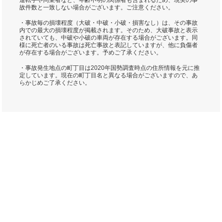
運転手や同乗者など、年齢不明の関係者も含まれるため、現実の事
故件数と一致しない場合がございます。ご注意ください。
・事故毎の損壊程度（大破・中破・小破・損害なし）は、その事故
内での最大の損壊程度が掲載されます。そのため、大破事故と表示
されていても、中破や小破の車両が存在する場合がございます。同
様に死亡者のいる事故は死亡事故と表記していますが、他に負傷者
が存在する場合がございます。予めご了承ください。
・事故発生地点の町丁目は2020年国勢調査時点の住所情報を元に推
定しています。現在の町丁目名と異なる場合がございますので、あ
らかじめご了承ください。