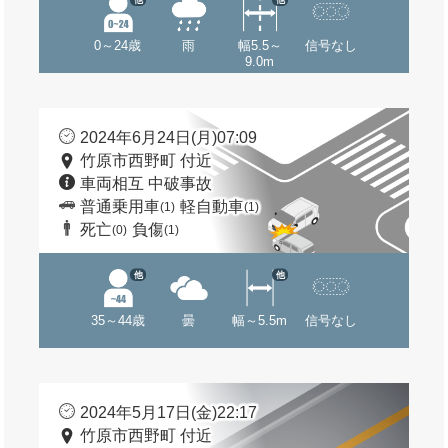
0～24歳
雨
幅5.5～
信号なし
9.0m
2024年6月24日(月)07:09
竹原市西野町 付近
車両相互 中破事故
普通乗用車
軽自動車
(1)
(1)
死亡
負傷
(0)
(1)
他
他
35～44歳
曇
幅～5.5m
信号なし
2024年5月17日(金)22:17
竹原市西野町 付近