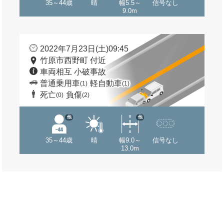
35～44歳
晴
幅5.5～
信号なし
9.0m
2022年7月23日(土)09:45
竹原市西野町 付近
車両相互 小破事故
普通乗用車
軽自動車
(1)
(1)
死亡
負傷
(0)
(2)
他
他
35～44歳
晴
幅9.0～
信号なし
13.0m