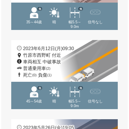
他
他
35～44歳
晴
幅5.5～
信号なし
9.0m
2023年6月12日(月)09:30
竹原市西野町 付近
車両相互 中破事故
普通乗用車
(2)
死亡
負傷
(0)
(1)
他
他
45～54歳
晴
幅5.5～
信号なし
9.0m
2023年5月26日(金)19:05