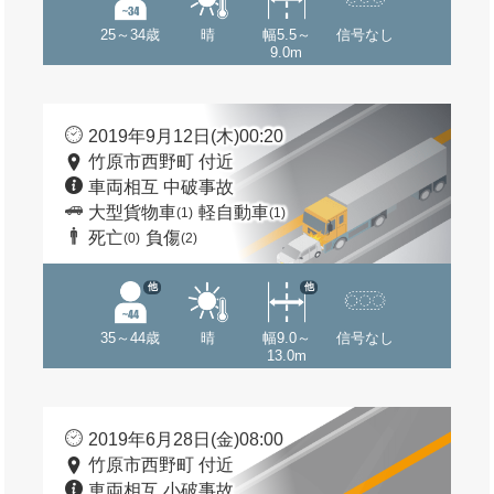
25～34歳
晴
幅5.5～
信号なし
9.0m
2019年9月12日(木)00:20
竹原市西野町 付近
車両相互 中破事故
大型貨物車
軽自動車
(1)
(1)
死亡
負傷
(0)
(2)
他
他
35～44歳
晴
幅9.0～
信号なし
13.0m
2019年6月28日(金)08:00
竹原市西野町 付近
車両相互 小破事故