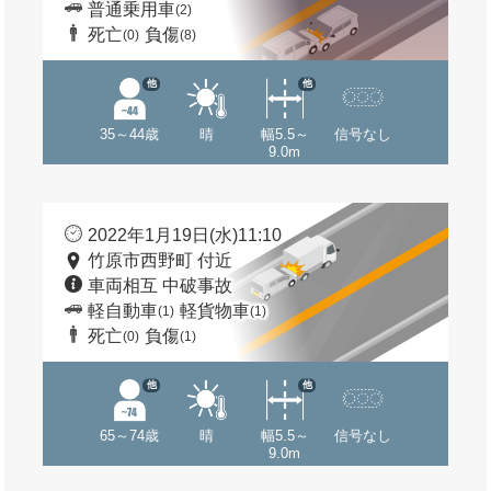
普通乗用車
(2)
死亡
負傷
(0)
(8)
他
他
35～44歳
晴
幅5.5～
信号なし
9.0m
2022年1月19日(水)11:10
竹原市西野町 付近
車両相互 中破事故
軽自動車
軽貨物車
(1)
(1)
死亡
負傷
(0)
(1)
他
他
65～74歳
晴
幅5.5～
信号なし
9.0m