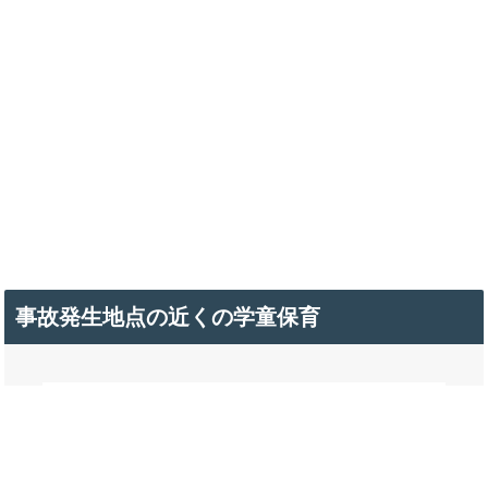
事故発生地点の近くの学童保育
東野放課後児童クラブ
竹原市東野町914番地
3km