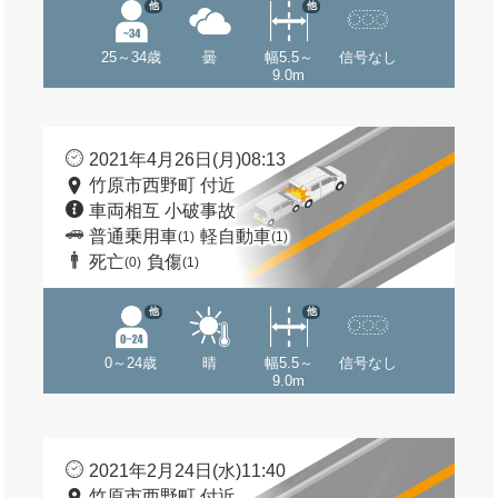
他
他
25～34歳
曇
幅5.5～
信号なし
9.0m
2021年4月26日(月)08:13
竹原市西野町 付近
車両相互 小破事故
普通乗用車
軽自動車
(1)
(1)
死亡
負傷
(0)
(1)
他
他
0～24歳
晴
幅5.5～
信号なし
9.0m
2021年2月24日(水)11:40
竹原市西野町 付近