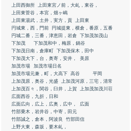
上田西御所
上田東宮ノ前，大乢，東谷，
上田東菅谷，本宮，畑ヶ嶋
上田東湯武，土井，実方，貢
上田東
円城東，西，門前
円城提東，横倉，番原，五番
円城二番，三番，津恵田，岩倉
下加茂加茂山
下加茂
下加茂和中，梅原，鍋谷
下加茂日南，倉庫町
下加茂保木，田中
下加茂大下，台，奥寄，安井，
美原
加茂市場
加茂市場日名
加茂市場元兼，町，大高下
高谷
平岡
上加茂原，奥谷，光盛
上加茂河原，三宅，清常
上加茂百々，関谷，臼井，上賀
上加茂加茂川荘
広面西谷，九折，日和
広面広向，広上，広奥，広中，
広面
竹部乗木，岩井谷，中寄，田元
竹部誠之，倉本，阿波良
竹部田信
上野大東，森坂，要木乢，