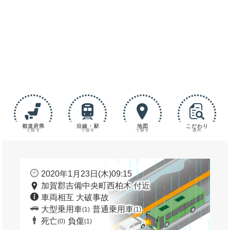
都道府県
沿線・駅
地図
こだわり
で探す
で探す
で探す
条件
2020年1月23日(木)09:15
加賀郡吉備中央町西柏木 付近
車両相互 大破事故
大型乗用車
普通乗用車
(1)
(1)
死亡
負傷
(0)
(1)