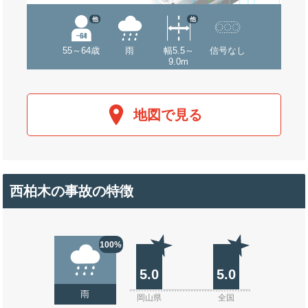
他
他
55～64歳
雨
幅5.5～
信号なし
9.0m
地図で見る
西柏木の事故の特徴
100%
5.0
5.0
雨
岡山県
全国