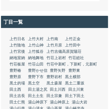
丁目一覧
上竹日名
上竹大村
上竹南
上竹正金
上竹陰地
上竹山神
上竹月原
上竹田中
上竹宮後
上竹狐谷
上竹吉備高原賀陽荘
納地室納
納地舞地
竹荘上岩村
竹荘総社
竹荘板屋
竹荘山田
竹荘中新町，下新町，元新町
豊野椿
豊野かせ信
豊野矢野
豊野東
豊野原
豊野下市
豊野岩村
黒土横部
黒土的場
黒土空
黒土森屋
黒土二重坂
田土西
田土湯之尻
田土川西
田土川東
田土吉長
田土土生
田土宗兼
田土下田土
田土仁熊
湯山神原下
湯山神原上
湯山大岩
湯山行森
湯山清水
湯山茶屋
湯山極楽寺