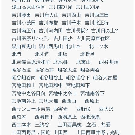
湯山高原西住区
吉川東刈尾
吉川西刈尾
吉川藤田
吉川唐人山
吉川西山
吉川西庄田
吉川小茂田
吉川布郡
吉川千木
吉川北正行
吉川南正行
吉川河内田
吉川長坂?
吉川日の上?
吉川医療リハビリ
吉川国少
吉川高原東住区
黒山東黒山
黒山西黒山
北山本
北一ツ木
北門
北才道
北店
北野呂
北吉備高原清和荘
北尾郷
北東山
岨谷井頭
岨谷石道
岨谷石井
岨谷大道
岨谷両谷
岨谷岨谷向
岨谷岨谷上
岨谷岨谷下
岨谷大古屋
宮地田和上
宮地田和中
宮地田和下
宮地中之谷日向
宮地中之谷上
宮地南谷下
宮地南谷上
宮地大畑
西西山
西原上
西サンコーポ吉備
西実光
西野伏
西大沢
西柏木
西湯原下
西湯原上
西後湯原
西二本木
三納谷
上田西黒杭，立石，共愛
上田西野呂，国近
上田西
上田西皿井野，光則