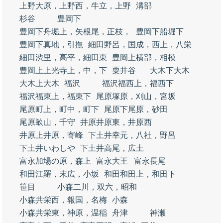
上野大原，上野西，牛立，上野
溝部
杉谷
豊岡下
豊岡下舟堀上，矢根尾，正枝，
豊岡下船堀下
豊岡下真地，引撫
細田野呂，国成，西上，八栄
細田渋里，高平，細田東
豊岡上横部，相模
豊岡上上光寺上，中，下
粟井谷
大木下大木
大木上大木
福沢
福沢福西上，福西下
福沢福東上，福東下
尾原塚原，刈山，宮坂
尾原町上，町中，町下
尾原下尾原，砂田
尾原畝山，千守
井原井原東，井原西
井原上井原，寄峰
下土井幸元，八社，野呂
下土井いわしや
下土井高尾，広土
富永加場の原，森上
富永大王
富永長尾
和田江羅，末広，小坂
和田和田上，和田下
笹目
小森二川，双六，昭和
小森共栄西，報国，名梅
小森
小森共栄東，神原，温稲
舟津
神瀬