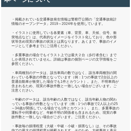
・掲載されている交通事故発生情報は警察庁公開の「交通事故統計
情報のオープンデータ」2019～2024年を使用しています。
・イラストに使用している各要素（車、背景、車、天候、信号、衝
突地点など）は、代表的なイメージをイラスト化しており、色や形
状等含め現実の事故の状況とは異なります。あくまで、事故のイメ
ージとして参考までにご活用ください。
・多重事故の場合でもイラスト上では最大２台（歩行者含む）まで
しか表現されていません。詳細は事故の個別ページの文字情報をご
参照ください。
・車両種別のデータは、該当車両の数ではなく、該当車両種別の関
わっている事故の件数となっています（例：1つの事故で2台以上の
普通自動車が衝突した場合でも1件とカウント）。また、不明車両が
含まれるため、現実の事故件数と一致しない場合がございます。ご
注意ください。
・年齢のデータは、該当年齢の人数ではなく、該当年齢人物の関わ
っている事故の件数となっています（例：1つの事故で2人以上の25
～34歳が関係している場合でも1件とカウント）。また、多重事故の
運転手や同乗者など、年齢不明の関係者も含まれるため、現実の事
故件数と一致しない場合がございます。ご注意ください。
・事故毎の損壊程度（大破・中破・小破・損害なし）は、その事故
内での最大の損壊程度が掲載されます。そのため、大破事故と表示