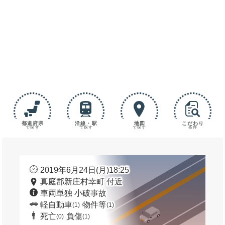
都道府県
沿線・駅
地図
こだわり
で探す
で探す
で探す
条件
2019年6月24日(月)18:25
真庭郡新庄村幸町 付近
車両単独 小破事故
軽自動車
物件等
(1)
(1)
死亡
負傷
(0)
(1)