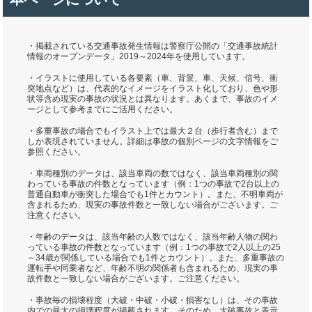
・掲載されている交通事故発生情報は警察庁公開の「交通事故統計
情報のオープンデータ」2019～2024年を使用しています。
・イラストに使用している各要素（車、背景、車、天候、信号、衝
突地点など）は、代表的なイメージをイラスト化しており、色や形
状等含め現実の事故の状況とは異なります。あくまで、事故のイメ
ージとして参考までにご活用ください。
・多重事故の場合でもイラスト上では最大２台（歩行者含む）まで
しか表現されていません。詳細は事故の個別ページの文字情報をご
参照ください。
・車両種別のデータは、該当車両の数ではなく、該当車両種別の関
わっている事故の件数となっています（例：1つの事故で2台以上の
普通自動車が衝突した場合でも1件とカウント）。また、不明車両が
含まれるため、現実の事故件数と一致しない場合がございます。ご
注意ください。
・年齢のデータは、該当年齢の人数ではなく、該当年齢人物の関わ
っている事故の件数となっています（例：1つの事故で2人以上の25
～34歳が関係している場合でも1件とカウント）。また、多重事故の
運転手や同乗者など、年齢不明の関係者も含まれるため、現実の事
故件数と一致しない場合がございます。ご注意ください。
・事故毎の損壊程度（大破・中破・小破・損害なし）は、その事故
内での最大の損壊程度が掲載されます。そのため、大破事故と表示