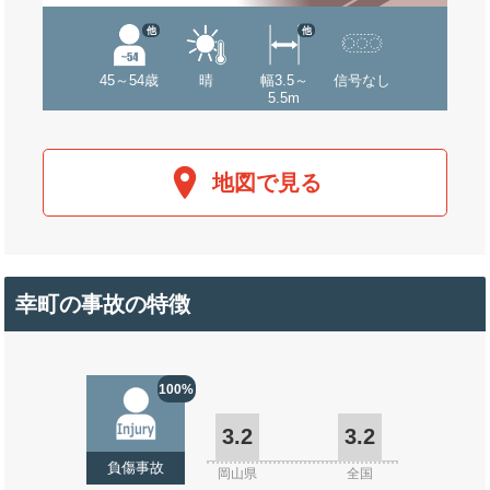
他
他
45～54歳
晴
幅3.5～
信号なし
5.5m
地図で見る
幸町の事故の特徴
100%
3.2
3.2
負傷事故
岡山県
全国