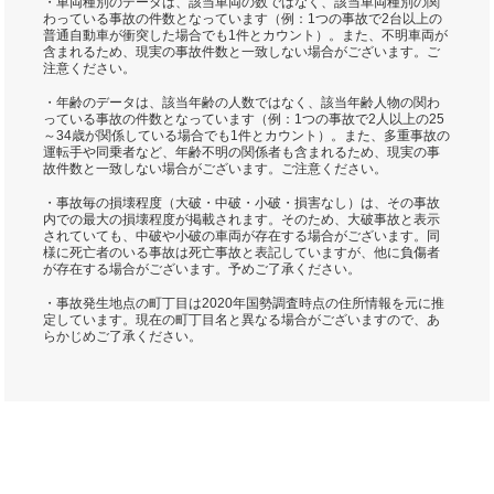
・車両種別のデータは、該当車両の数ではなく、該当車両種別の関
わっている事故の件数となっています（例：1つの事故で2台以上の
普通自動車が衝突した場合でも1件とカウント）。また、不明車両が
含まれるため、現実の事故件数と一致しない場合がございます。ご
注意ください。
・年齢のデータは、該当年齢の人数ではなく、該当年齢人物の関わ
っている事故の件数となっています（例：1つの事故で2人以上の25
～34歳が関係している場合でも1件とカウント）。また、多重事故の
運転手や同乗者など、年齢不明の関係者も含まれるため、現実の事
故件数と一致しない場合がございます。ご注意ください。
・事故毎の損壊程度（大破・中破・小破・損害なし）は、その事故
内での最大の損壊程度が掲載されます。そのため、大破事故と表示
されていても、中破や小破の車両が存在する場合がございます。同
様に死亡者のいる事故は死亡事故と表記していますが、他に負傷者
が存在する場合がございます。予めご了承ください。
・事故発生地点の町丁目は2020年国勢調査時点の住所情報を元に推
定しています。現在の町丁目名と異なる場合がございますので、あ
らかじめご了承ください。