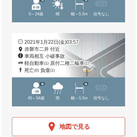
0～24歳
晴
幅～5.5m
信号なし
2021年1月22日(金)03:57
赤磐市二井 付近
車両相互 小破事故
軽自動車
原付二種二輪車
(1)
(1)
死亡
負傷
(0)
(1)
他
他
45～54歳
雨
幅～5.5m
信号なし
地図で見る