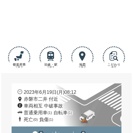
都道府県
沿線・駅
地図
こだわり
で探す
で探す
で探す
条件
2023年6月19日(月)08:12
赤磐市二井 付近
車両相互 中破事故
普通乗用車
自転車
(1)
(1)
死亡
負傷
(0)
(1)
他
他