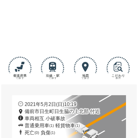
都道府県
沿線・駅
地図
こだわり
で探す
で探す
で探す
条件
2021年5月2日(日)10:19
備前市日生町日生脇の上北部 付近
車両相互 小破事故
普通乗用車
軽貨物車
(1)
(1)
死亡
負傷
(0)
(1)