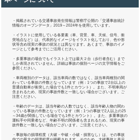
・掲載されている交通事故発生情報は警察庁公開の「交通事故統計
情報のオープンデータ」2019～2024年を使用しています。
・イラストに使用している各要素（車、背景、車、天候、信号、衝
突地点など）は、代表的なイメージをイラスト化しており、色や形
状等含め現実の事故の状況とは異なります。あくまで、事故のイメ
ージとして参考までにご活用ください。
・多重事故の場合でもイラスト上では最大２台（歩行者含む）まで
しか表現されていません。詳細は事故の個別ページの文字情報をご
参照ください。
・車両種別のデータは、該当車両の数ではなく、該当車両種別の関
わっている事故の件数となっています（例：1つの事故で2台以上の
普通自動車が衝突した場合でも1件とカウント）。また、不明車両が
含まれるため、現実の事故件数と一致しない場合がございます。ご
注意ください。
・年齢のデータは、該当年齢の人数ではなく、該当年齢人物の関わ
っている事故の件数となっています（例：1つの事故で2人以上の25
～34歳が関係している場合でも1件とカウント）。また、多重事故の
運転手や同乗者など、年齢不明の関係者も含まれるため、現実の事
故件数と一致しない場合がございます。ご注意ください。
・事故毎の損壊程度（大破・中破・小破・損害なし）は、その事故
内での最大の損壊程度が掲載されます。そのため、大破事故と表示