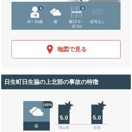
他
他
45～54歳
曇
幅13.0～
信号なし
19.5m
地図で見る
日生町日生脇の上北部の事故の特徴
100%
5.0
5.0
曇
岡山県
全国