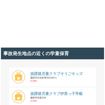
事故発生地点の近くの学童保育
放課後児童クラブそうごキッズ
備前市日生町寒河1083-1
3.1km
放課後児童クラブ伊里っ子学級
備前市友延350
4.1km