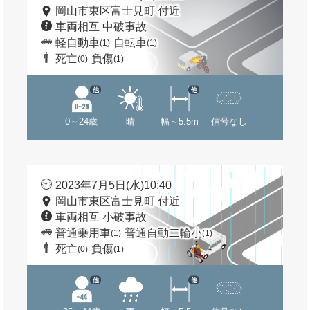
岡山市東区富士見町 付近
車両相互 中破事故
軽自動車
自転車
(1)
(1)
死亡
負傷
(0)
(1)
他
他
0～24歳
晴
幅～5.5m
信号なし
2023年7月5日(水)10:40
岡山市東区富士見町 付近
車両相互 小破事故
普通乗用車
普通自動二輪小
(1)
(1)
死亡
負傷
(0)
(1)
他
他