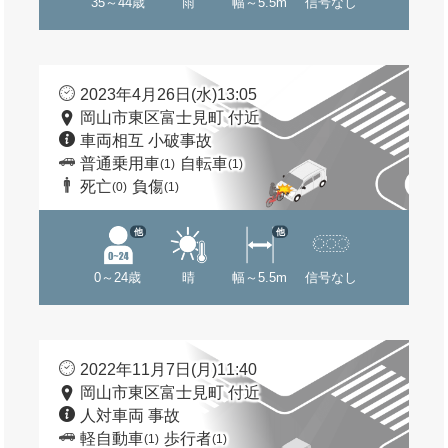
35～44歳
雨
幅～5.5m
信号なし
2023年4月26日(水)13:05
岡山市東区富士見町 付近
車両相互 小破事故
普通乗用車
自転車
(1)
(1)
死亡
負傷
(0)
(1)
他
他
0～24歳
晴
幅～5.5m
信号なし
2022年11月7日(月)11:40
岡山市東区富士見町 付近
人対車両 事故
軽自動車
歩行者
(1)
(1)