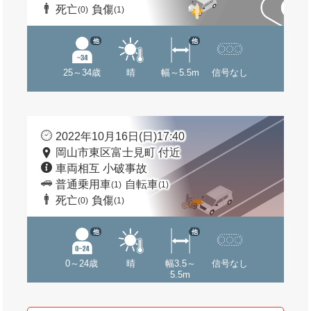
死亡
負傷
(0)
(1)
他
他
25～34歳
晴
幅～5.5m
信号なし
2022年10月16日(日)17:40
岡山市東区富士見町 付近
車両相互 小破事故
普通乗用車
自転車
(1)
(1)
死亡
負傷
(0)
(1)
他
他
0～24歳
晴
幅3.5～
信号なし
5.5m