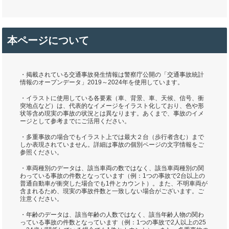
本ページについて
・掲載されている交通事故発生情報は警察庁公開の「交通事故統計
情報のオープンデータ」2019～2024年を使用しています。
・イラストに使用している各要素（車、背景、車、天候、信号、衝
突地点など）は、代表的なイメージをイラスト化しており、色や形
状等含め現実の事故の状況とは異なります。あくまで、事故のイメ
ージとして参考までにご活用ください。
・多重事故の場合でもイラスト上では最大２台（歩行者含む）まで
しか表現されていません。詳細は事故の個別ページの文字情報をご
参照ください。
・車両種別のデータは、該当車両の数ではなく、該当車両種別の関
わっている事故の件数となっています（例：1つの事故で2台以上の
普通自動車が衝突した場合でも1件とカウント）。また、不明車両が
含まれるため、現実の事故件数と一致しない場合がございます。ご
注意ください。
・年齢のデータは、該当年齢の人数ではなく、該当年齢人物の関わ
っている事故の件数となっています（例：1つの事故で2人以上の25