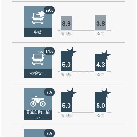
29%
3.6
3.8
中破
岡山県
全国
14%
5.0
4.3
損壊なし
岡山県
全国
7%
5.0
5.0
普通自動二輪
岡山県
全国
小
7%