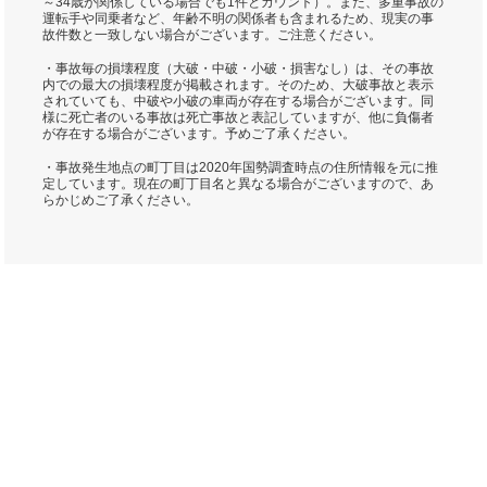
～34歳が関係している場合でも1件とカウント）。また、多重事故の
運転手や同乗者など、年齢不明の関係者も含まれるため、現実の事
故件数と一致しない場合がございます。ご注意ください。
・事故毎の損壊程度（大破・中破・小破・損害なし）は、その事故
内での最大の損壊程度が掲載されます。そのため、大破事故と表示
されていても、中破や小破の車両が存在する場合がございます。同
様に死亡者のいる事故は死亡事故と表記していますが、他に負傷者
が存在する場合がございます。予めご了承ください。
・事故発生地点の町丁目は2020年国勢調査時点の住所情報を元に推
定しています。現在の町丁目名と異なる場合がございますので、あ
らかじめご了承ください。