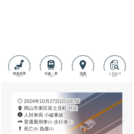
都道府県
沿線・駅
地図
こだわり
で探す
で探す
で探す
条件
2024年10月27日(日)16:58
岡山市東区富士見町 付近
人対車両 小破事故
普通乗用車
歩行者
(1)
(1)
死亡
負傷
(0)
(1)