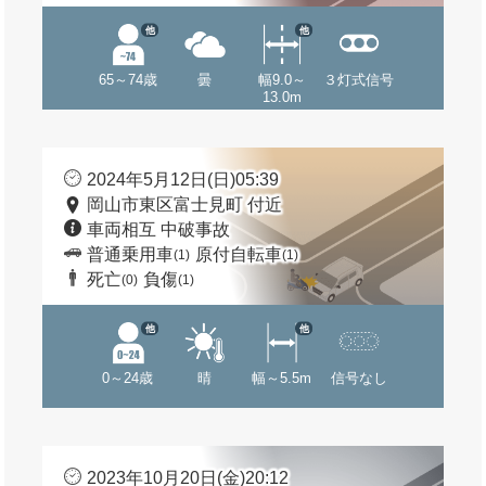
他
他
65～74歳
曇
幅9.0～
３灯式信号
13.0m
2024年5月12日(日)05:39
岡山市東区富士見町 付近
車両相互 中破事故
普通乗用車
原付自転車
(1)
(1)
死亡
負傷
(0)
(1)
他
他
0～24歳
晴
幅～5.5m
信号なし
2023年10月20日(金)20:12