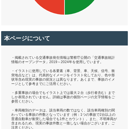
本ページについて
・掲載されている交通事故発生情報は警察庁公開の「交通事故統計
情報のオープンデータ」2019～2024年を使用しています。
・イラストに使用している各要素（車、背景、車、天候、信号、衝
突地点など）は、代表的なイメージをイラスト化しており、色や形
状等含め現実の事故の状況とは異なります。あくまで、事故のイメ
ージとして参考までにご活用ください。
・多重事故の場合でもイラスト上では最大２台（歩行者含む）まで
しか表現されていません。詳細は事故の個別ページの文字情報をご
参照ください。
・車両種別のデータは、該当車両の数ではなく、該当車両種別の関
わっている事故の件数となっています（例：1つの事故で2台以上の
普通自動車が衝突した場合でも1件とカウント）。また、不明車両が
含まれるため、現実の事故件数と一致しない場合がございます。ご
注意ください。