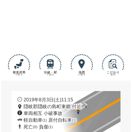
都道府県
沿線・駅
地図
こだわり
で探す
で探す
で探す
条件
2019年8月3日(土)11:15
隠岐郡隠岐の島町東郷 付近
車両相互 小破事故
軽自動車
原付自転車
(1)
(1)
死亡
負傷
(0)
(1)