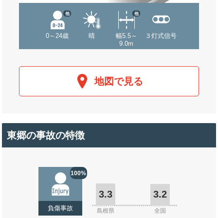
他
他
0～24歳
晴
幅5.5～
３灯式信号
9.0m
地図で見る
東郷の事故の特徴
100%
3.3
3.2
負傷事故
島根県
全国