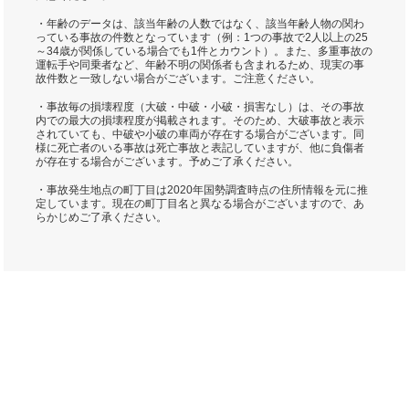
・年齢のデータは、該当年齢の人数ではなく、該当年齢人物の関わ
っている事故の件数となっています（例：1つの事故で2人以上の25
～34歳が関係している場合でも1件とカウント）。また、多重事故の
運転手や同乗者など、年齢不明の関係者も含まれるため、現実の事
故件数と一致しない場合がございます。ご注意ください。
・事故毎の損壊程度（大破・中破・小破・損害なし）は、その事故
内での最大の損壊程度が掲載されます。そのため、大破事故と表示
されていても、中破や小破の車両が存在する場合がございます。同
様に死亡者のいる事故は死亡事故と表記していますが、他に負傷者
が存在する場合がございます。予めご了承ください。
・事故発生地点の町丁目は2020年国勢調査時点の住所情報を元に推
定しています。現在の町丁目名と異なる場合がございますので、あ
らかじめご了承ください。