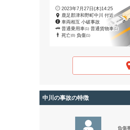
2023年7月27日(木)14:25
鹿足郡津和野町中川 付近
車両相互 小破事故
普通乗用車
普通貨物車
(1)
(1)
死亡
負傷
(0)
(1)
中川の事故の特徴
負傷事