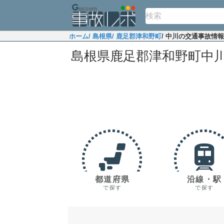
ホーム
/ 島根県
/ 鹿足郡津和野町
/ 中川の交通事故情報
島根県鹿足郡津和野町中
都道府県
沿線・駅
で探す
で探す