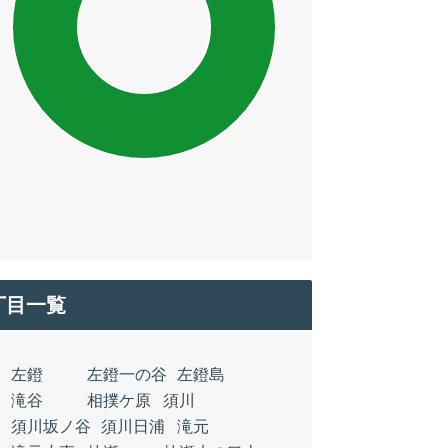
丁目一覧
左鐙
左鐙一の谷
左鐙島
滝谷
相撲ケ原
須川
須川坂ノ谷
須川日浦
滝元