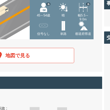
他
他
45～54歳
晴
幅5.5～
9.0m
信号なし
単路
都道府県道
地図で見る
故 :