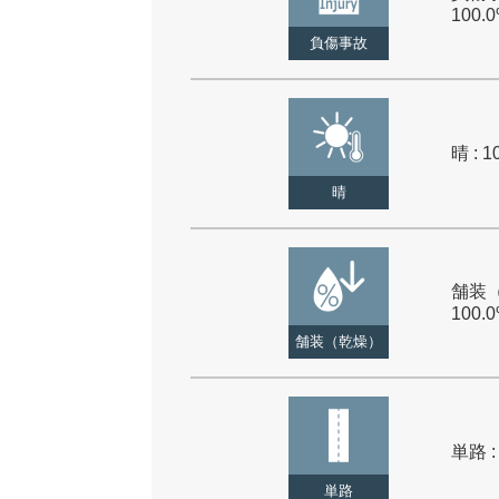
100.
負傷事故
晴 : 1
晴
舗装（
100.
舗装（乾燥）
単路 :
単路