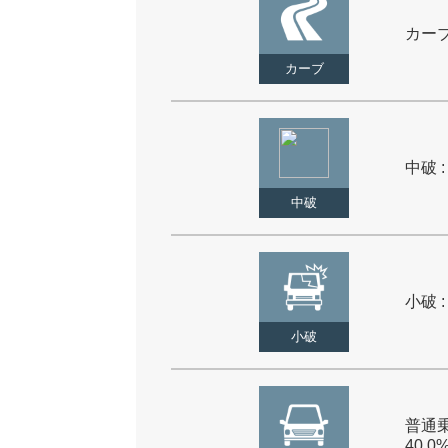
カーブ 
カーブ
中破 :
中破
小破 :
小破
普通乗
40.0