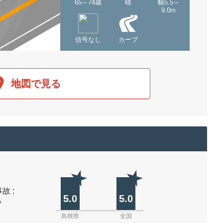
65～74歳
晴
幅5.5～
9.0m
信号なし
カーブ
地図で見る
故 :
5.0
5.0
%
島根県
全国