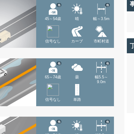
他
他
45～54歳
晴
幅～3.5m
信号なし
カーブ
市町村道
他
他
65～74歳
曇
幅5.5～
9.0m
信号なし
単路
他
他