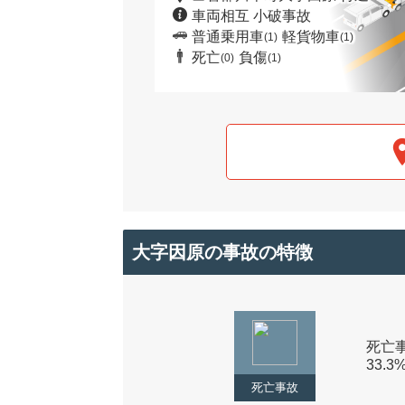
車両相互 小破事故
普通乗用車
軽貨物車
(1)
(1)
死亡
負傷
(0)
(1)
大字因原の事故の特徴
死亡事
33.3
死亡事故