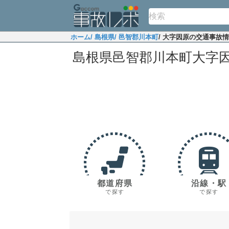
ホーム
/ 島根県
/ 邑智郡川本町
/ 大字因原の交通事故
島根県邑智郡川本町大字
都道府県
沿線・駅
で探す
で探す