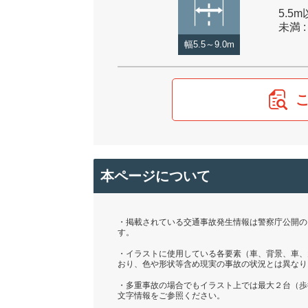
5.5m
未満 :
幅5.5～9.0m
本ページについて
・掲載されている交通事故発生情報は警察庁公開の「
す。
・イラストに使用している各要素（車、背景、車、
おり、色や形状等含め現実の事故の状況とは異なり
・多重事故の場合でもイラスト上では最大２台（歩
文字情報をご参照ください。