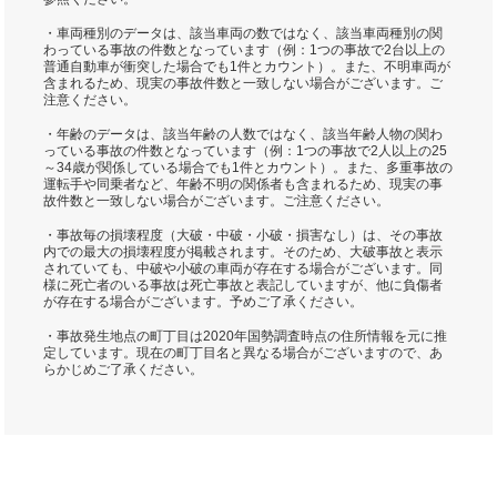
・車両種別のデータは、該当車両の数ではなく、該当車両種別の関
わっている事故の件数となっています（例：1つの事故で2台以上の
普通自動車が衝突した場合でも1件とカウント）。また、不明車両が
含まれるため、現実の事故件数と一致しない場合がございます。ご
注意ください。
・年齢のデータは、該当年齢の人数ではなく、該当年齢人物の関わ
っている事故の件数となっています（例：1つの事故で2人以上の25
～34歳が関係している場合でも1件とカウント）。また、多重事故の
運転手や同乗者など、年齢不明の関係者も含まれるため、現実の事
故件数と一致しない場合がございます。ご注意ください。
・事故毎の損壊程度（大破・中破・小破・損害なし）は、その事故
内での最大の損壊程度が掲載されます。そのため、大破事故と表示
されていても、中破や小破の車両が存在する場合がございます。同
様に死亡者のいる事故は死亡事故と表記していますが、他に負傷者
が存在する場合がございます。予めご了承ください。
・事故発生地点の町丁目は2020年国勢調査時点の住所情報を元に推
定しています。現在の町丁目名と異なる場合がございますので、あ
らかじめご了承ください。