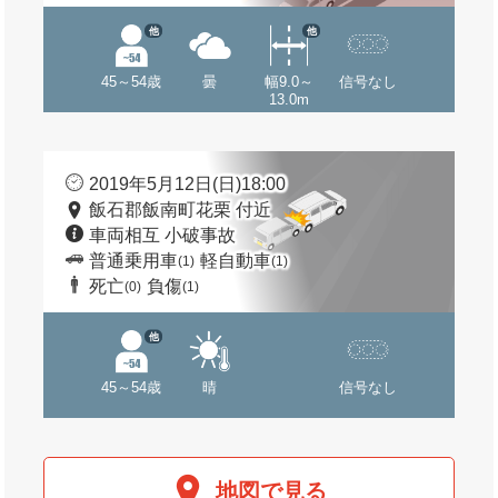
他
他
45～54歳
曇
幅9.0～
信号なし
13.0m
2019年5月12日(日)18:00
飯石郡飯南町花栗 付近
車両相互 小破事故
普通乗用車
軽自動車
(1)
(1)
死亡
負傷
(0)
(1)
他
45～54歳
晴
信号なし
地図で見る