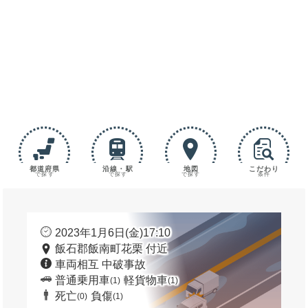
都道府県
沿線・駅
地図
こだわり
で探す
で探す
で探す
条件
2023年1月6日(金)17:10
飯石郡飯南町花栗 付近
車両相互 中破事故
普通乗用車
軽貨物車
(1)
(1)
死亡
負傷
(0)
(1)