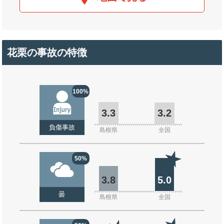
花栗の事故の特徴
100%
3.3
3.2
負傷事故
島根県
全国
50%
3.8
5.0
曇
島根県
全国