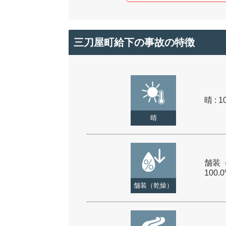
三刀屋町給下の事故の特徴
晴 : 1
晴
舗装（
100.
舗装（乾燥）