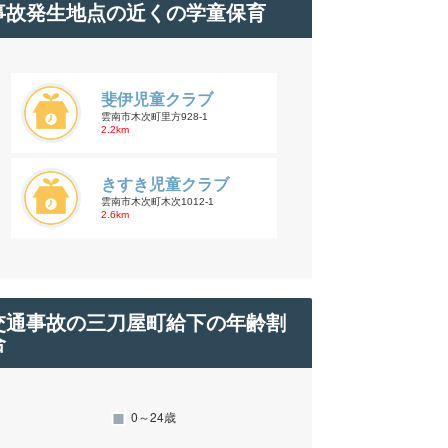
事故発生地点の近くの学童保育
斐伊児童クラブ
雲南市木次町里方928-1
2.2km
きすき児童クラブ
雲南市木次町木次1012-1
2.6km
交通事故の三刀屋町給下の年齢割
合