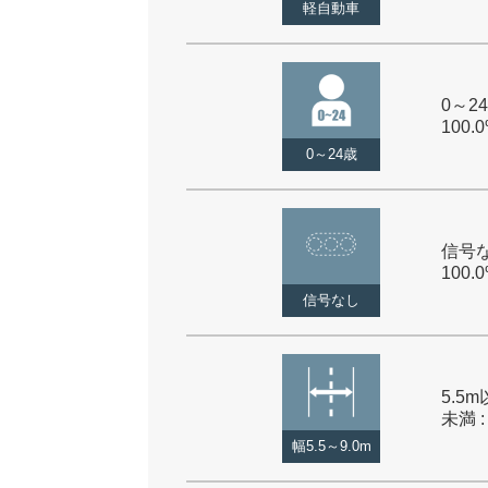
軽自動車
0～24
100.
0～24歳
信号な
100.
信号なし
5.5m
未満 :
幅5.5～9.0m