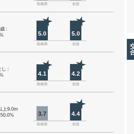
島根県
全国
歳 :
5.0
5.0
0%
島根県
全国
し :
4.1
4.2
0%
島根県
全国
以上9.0m
3.7
4.4
 50.0%
島根県
全国