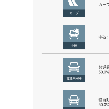
カーブ 
カーブ
中破 :
中破
普通乗
50.0
普通乗用車
軽自動
50.0