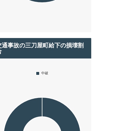
交通事故の三刀屋町給下の損壊割
合