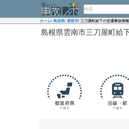
ホーム
/ 島根県
/ 雲南市
/ 三刀屋町給下の交通事故情報
島根県雲南市三刀屋町給
都道府県
沿線・駅
で探す
で探す