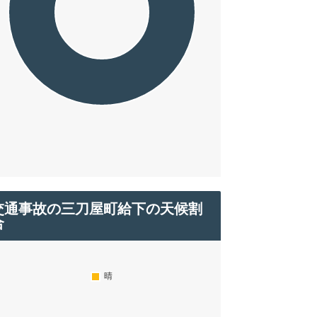
交通事故の三刀屋町給下の天候割
合