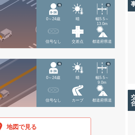
他
他
0～24歳
晴
幅5.5～
13.0m
信号なし
交差点
都道府県道
他
他
0～24歳
晴
幅5.5～
9.0m
信号なし
カーブ
都道府県道
地図で見る