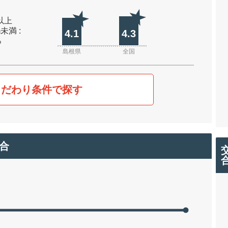
m以上
m未満 :
4.1
4.3
%
島根県
全国
こだわり条件で探す
合