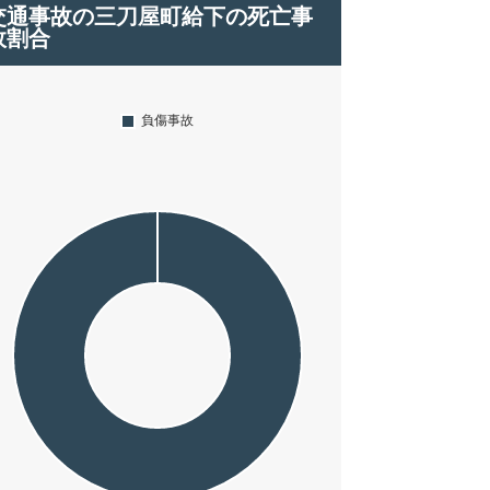
交通事故の三刀屋町給下の死亡事
故割合