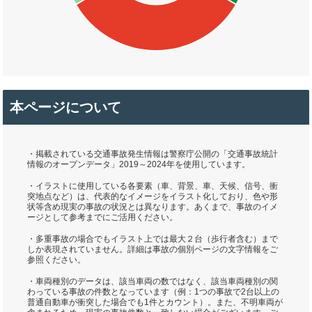
本ページについて
・掲載されている交通事故発生情報は警察庁公開の「交通事故統計
情報のオープンデータ」2019～2024年を使用しています。
・イラストに使用している各要素（車、背景、車、天候、信号、衝
突地点など）は、代表的なイメージをイラスト化しており、色や形
状等含め現実の事故の状況とは異なります。あくまで、事故のイメ
ージとして参考までにご活用ください。
・多重事故の場合でもイラスト上では最大２台（歩行者含む）まで
しか表現されていません。詳細は事故の個別ページの文字情報をご
参照ください。
・車両種別のデータは、該当車両の数ではなく、該当車両種別の関
わっている事故の件数となっています（例：1つの事故で2台以上の
普通自動車が衝突した場合でも1件とカウント）。また、不明車両が