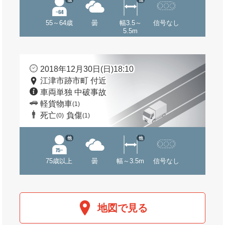
55～64歳
曇
幅3.5～
信号なし
5.5m
2018年12月30日(日)18:10
江津市跡市町 付近
車両単独 中破事故
軽貨物車
(1)
死亡
負傷
(0)
(1)
他
他
75歳以上
曇
幅～3.5m
信号なし
地図で見る