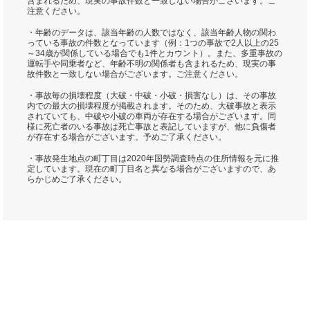
含まれるため、現実の事故件数と一致しない場合がございます。ご
注意ください。
・年齢のデータは、該当年齢の人数ではなく、該当年齢人物の関わ
っている事故の件数となっています（例：1つの事故で2人以上の25
～34歳が関係している場合でも1件とカウント）。また、多重事故の
運転手や同乗者など、年齢不明の関係者も含まれるため、現実の事
故件数と一致しない場合がございます。ご注意ください。
・事故毎の損壊程度（大破・中破・小破・損害なし）は、その事故
内での最大の損壊程度が掲載されます。そのため、大破事故と表示
されていても、中破や小破の車両が存在する場合がございます。同
様に死亡者のいる事故は死亡事故と表記していますが、他に負傷者
が存在する場合がございます。予めご了承ください。
・事故発生地点の町丁目は2020年国勢調査時点の住所情報を元に推
定しています。現在の町丁目名と異なる場合がございますので、あ
らかじめご了承ください。