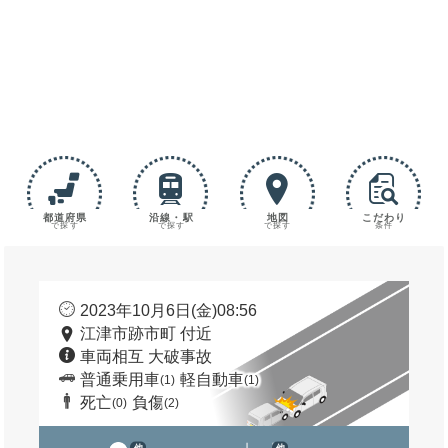
都道府県
沿線・駅
地図
こだわり
で探す
で探す
で探す
条件
2023年10月6日(金)08:56
江津市跡市町 付近
車両相互 大破事故
普通乗用車
軽自動車
(1)
(1)
死亡
負傷
(0)
(2)
他
他