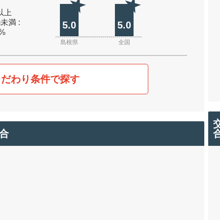
m以上
m未満 :
5.0
5.0
0%
島根県
全国
こだわり条件で探す
合