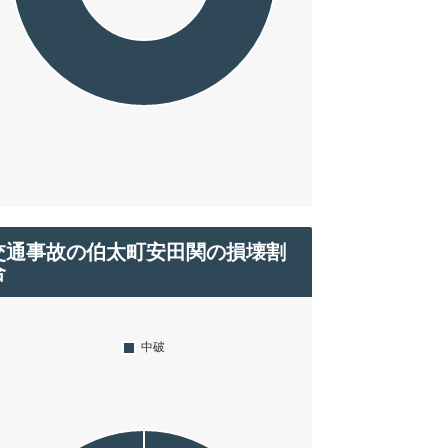
交通事故の伯太町安田関の損壊割
合