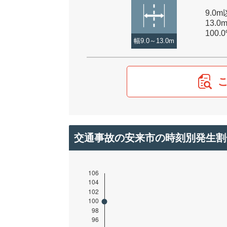
9.0
13.0
100.
幅9.0～13.0m
交通事故の安来市の時刻別発生割