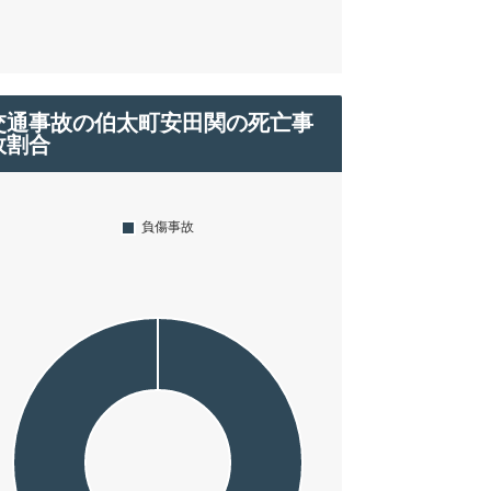
交通事故の伯太町安田関の死亡事
故割合