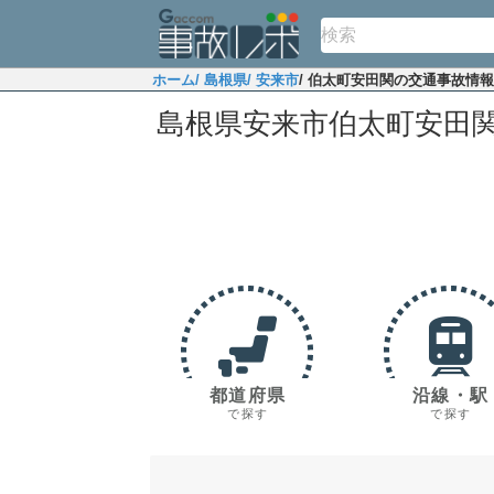
ホーム
/ 島根県
/ 安来市
/ 伯太町安田関の交通事故情報
島根県安来市伯太町安田
都道府県
沿線・駅
で探す
で探す