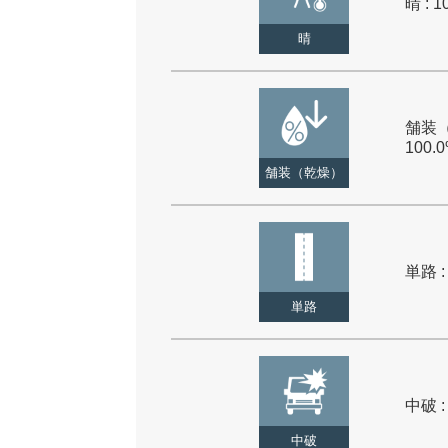
晴 : 1
晴
舗装（
100.
舗装（乾燥）
単路 :
単路
中破 :
中破