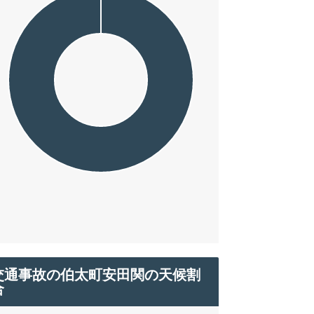
交通事故の伯太町安田関の天候割
合