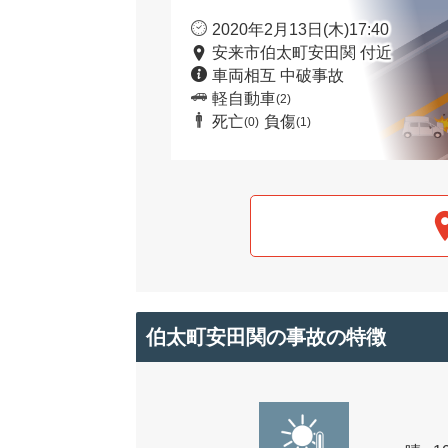
2020年2月13日(木)17:40
安来市伯太町安田関 付近
車両相互 中破事故
軽自動車
(2)
死亡
負傷
(0)
(1)
伯太町安田関の事故の特徴