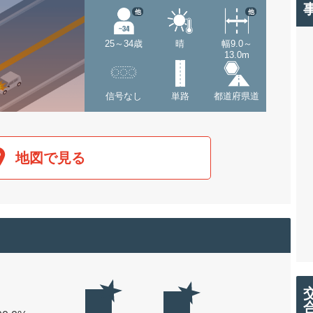
他
他
25～34歳
晴
幅9.0～
13.0m
信号なし
単路
都道府県道
地図で見る