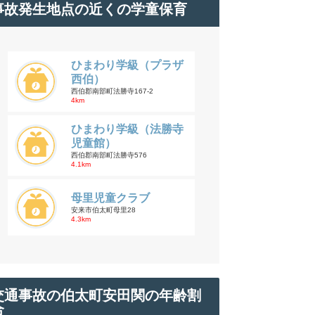
事故発生地点の近くの学童保育
ひまわり学級（プラザ
西伯）
西伯郡南部町法勝寺167-2
4km
ひまわり学級（法勝寺
児童館）
西伯郡南部町法勝寺576
4.1km
母里児童クラブ
安来市伯太町母里28
4.3km
交通事故の伯太町安田関の年齢割
合