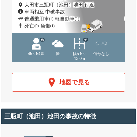
大田市三瓶町（池田）池田 付近
車両相互 中破事故
普通乗用車
軽自動車
(1)
(1)
死亡
負傷
(0)
(1)
他
他
45～54歳
曇
幅5.5～
信号なし
13.0m
地図で見る
三瓶町（池田）池田の事故の特徴