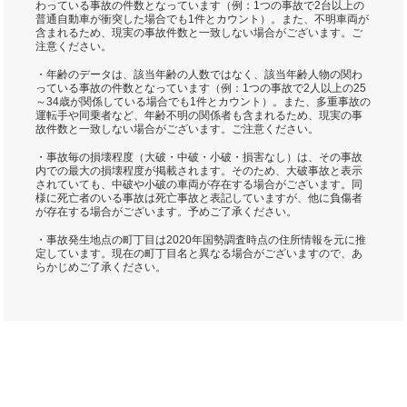
わっている事故の件数となっています（例：1つの事故で2台以上の
普通自動車が衝突した場合でも1件とカウント）。また、不明車両が
含まれるため、現実の事故件数と一致しない場合がございます。ご
注意ください。
・年齢のデータは、該当年齢の人数ではなく、該当年齢人物の関わ
っている事故の件数となっています（例：1つの事故で2人以上の25
～34歳が関係している場合でも1件とカウント）。また、多重事故の
運転手や同乗者など、年齢不明の関係者も含まれるため、現実の事
故件数と一致しない場合がございます。ご注意ください。
・事故毎の損壊程度（大破・中破・小破・損害なし）は、その事故
内での最大の損壊程度が掲載されます。そのため、大破事故と表示
されていても、中破や小破の車両が存在する場合がございます。同
様に死亡者のいる事故は死亡事故と表記していますが、他に負傷者
が存在する場合がございます。予めご了承ください。
・事故発生地点の町丁目は2020年国勢調査時点の住所情報を元に推
定しています。現在の町丁目名と異なる場合がございますので、あ
らかじめご了承ください。