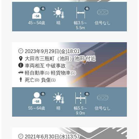
他
他
45～54歳
晴
幅3.5～
信号なし
5.5m
2023年9月29日(金)18:01
大田市三瓶町（池田）池田 付近
車両相互 中破事故
軽自動車
軽貨物車
(1)
(1)
死亡
負傷
(0)
(1)
他
他
55～64歳
晴
幅5.5～
信号なし
9.0m
2021年6月30日(水)13:57