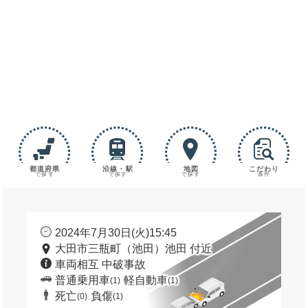
都道府県
沿線・駅
地図
こだわり
で探す
で探す
で探す
条件
2024年7月30日(火)15:45
大田市三瓶町（池田）池田 付近
車両相互 中破事故
普通乗用車
軽自動車
(1)
(1)
死亡
負傷
(0)
(1)