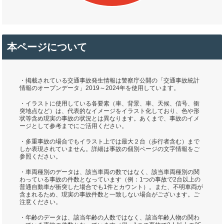
本ページについて
・掲載されている交通事故発生情報は警察庁公開の「交通事故統計
情報のオープンデータ」2019～2024年を使用しています。
・イラストに使用している各要素（車、背景、車、天候、信号、衝
突地点など）は、代表的なイメージをイラスト化しており、色や形
状等含め現実の事故の状況とは異なります。あくまで、事故のイメ
ージとして参考までにご活用ください。
・多重事故の場合でもイラスト上では最大２台（歩行者含む）まで
しか表現されていません。詳細は事故の個別ページの文字情報をご
参照ください。
・車両種別のデータは、該当車両の数ではなく、該当車両種別の関
わっている事故の件数となっています（例：1つの事故で2台以上の
普通自動車が衝突した場合でも1件とカウント）。また、不明車両が
含まれるため、現実の事故件数と一致しない場合がございます。ご
注意ください。
・年齢のデータは、該当年齢の人数ではなく、該当年齢人物の関わ