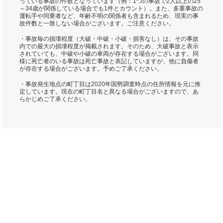
っている事故の件数となっています（例：1つの事故で2人以上の25
～34歳が関係している場合でも1件とカウント）。また、多重事故の
運転手や同乗者など、年齢不明の関係者も含まれるため、現実の事
故件数と一致しない場合がございます。ご注意ください。
・事故毎の損壊程度（大破・中破・小破・損害なし）は、その事故
内での最大の損壊程度が掲載されます。そのため、大破事故と表示
されていても、中破や小破の車両が存在する場合がございます。同
様に死亡者のいる事故は死亡事故と表記していますが、他に負傷者
が存在する場合がございます。予めご了承ください。
・事故発生地点の町丁目は2020年国勢調査時点の住所情報を元に推
定しています。現在の町丁目名と異なる場合がございますので、あ
らかじめご了承ください。