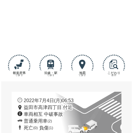
都道府県
沿線・駅
地図
こだわり
で探す
で探す
で探す
条件
2022年7月4日(月)06:53
益田市高津四丁目 付近
車両相互 中破事故
普通乗用車
(2)
死亡
負傷
(0)
(1)