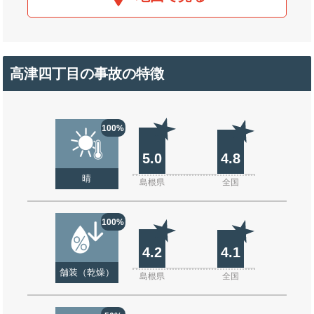
高津四丁目の事故の特徴
100%
5.0
4.8
晴
島根県
全国
100%
4.2
4.1
舗装（乾燥）
島根県
全国