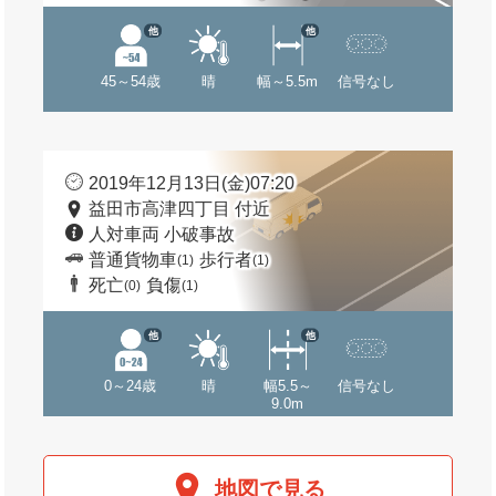
他
他
45～54歳
晴
幅～5.5m
信号なし
2019年12月13日(金)07:20
益田市高津四丁目 付近
人対車両 小破事故
普通貨物車
歩行者
(1)
(1)
死亡
負傷
(0)
(1)
他
他
0～24歳
晴
幅5.5～
信号なし
9.0m
地図で見る